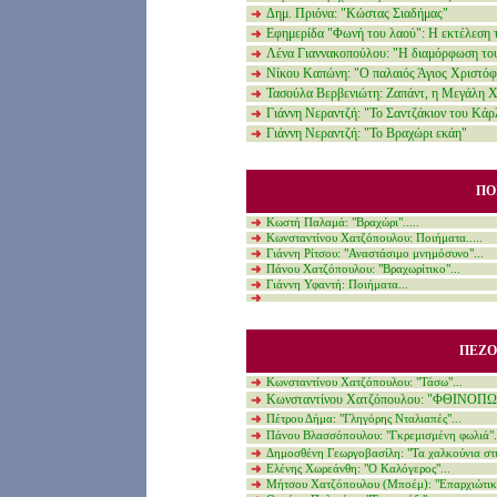
Δημ. Πριόνα: "Κώστας Σιαδήμας"
Εφημερίδα "Φωνή του λαού": Η εκτέλεση 
Λένα Γιαννακοπούλου: "Η διαμόρφωση του 
Νίκου Καπώνη: "Ο παλαιός Άγιος Χριστό
Τασούλα Βερβενιώτη: Ζαπάντ, η Μεγάλη Χ
Γιάννη Νεραντζή: "Το Σαντζάκιον του Κάρ
Γιάννη Νεραντζή: "Το Βραχώρι εκάη"
ΠΟ
Κ
ωστή Παλαμά
:
"Βραχώρι"
.....
Κ
ωνσταντίνου Χατζόπουλου
:
Ποιήματα
.....
Γιάννη Ρίτσου
:
"Αναστάσιμο μνημόσυνο"
...
Πάνου Χατζόπουλου
:
"Βραχωρίτικο"
...
Γιάννη Υφαντή
:
Ποιήματα
...
ΠΕΖΟ
Κωνσταντίνο
υ
Χατζόπουλο
υ
: "
Τάσω"
...
Κ
ωνσταντίνου
Χατζόπουλου: "ΦΘΙΝΟΠ
Πέτρο
υ
Δήμα:
"Γληγόρης Νταλιαπές"
...
Πάνο
υ
Βλασσόπουλο
υ
:
"Γκρεμισμένη φωλιά"..
Δημοσθένη Γεωργοβασίλη
:
"Τα χαλκούνια σ
Ελένης Χωρεάνθη
:
"Ο Καλόγερος"
...
Μήτσου
Χατζόπουλο
υ (Μποέμ)
: "
Επαρχιώτικ