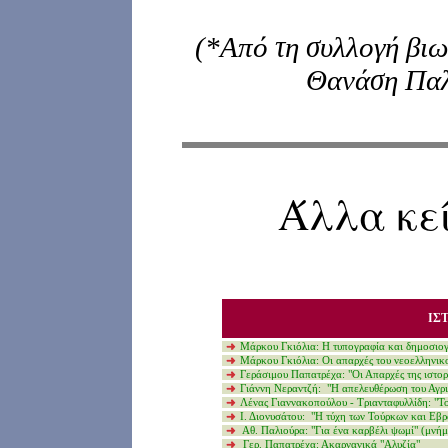
(*Από τη συλλογή βι
Θανάση Παλι
Άλλα κεί
ΙΣ
Μάρκου Γκιόλια
:
Η τυπογραφία και δημοσιογρ
Μάρκου Γκιόλια
:
Οι απαρχές του νεοελληνικ
Γεράσιμου Παπατρέχα
:
"
Oι Απαρχές της ιστορ
Γιάννη
Ν
εραντζή: "Η απελευθέρωση του Αγριν
Λένας Γιαννακοπούλου - Τριανταφυλλίδη
:
"Το
Ι. Διονυσάτου
: "Η
τύχη των Τούρκων και Εβρ
Αθ. Παλιούρα: "Για ένα καρβέλι ψωμί"
(μνήμη
Γερ. Παπατρέχα: Ακαρνανικά "Αλυζία"