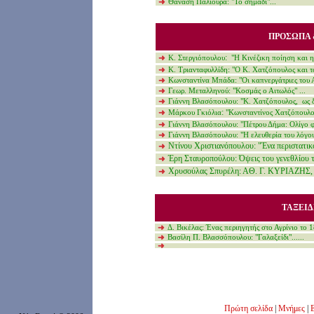
Θανάση Παλιούρα
: "
Το σημάδι"
...
ΠΡΟΣΩΠΑ 
:
Κ. Στεργιόπουλου
"Η Κινέζικη ποίηση και η
Κ. Τριανταφυλλίδη
: "
Ο Κ. Χατζόπουλος και τ
Κωνσταντίνα Μπάδα
:
"Οι καπνεργάτριες του 
Γεωρ. Μεταλληνού: "Κοσμάς ο Αιτωλός" ...
Γιάννη Βλασόπουλου:
"
Κ. Χατζόπουλος, ως δ
:
Μάρκου Γκιόλια
"Κωνσταντίνος Χατζόπουλο
Γιάννη Βλασόπουλου: "Πέτρου Δήμα: Ολίγο φω
Γιάννη Βλασόπουλου: "
Η ελευθερία του λόγο
Ντίνου Χριστιανόπουλου: "Ένα περιστατικ
Έρη Σταυροπούλου: Όψεις του γενεθλίου 
Χρυσούλας Σπυρέλη: ΑΘ. Γ. ΚΥΡΙΑΖΗΣ, 
Τ
ΑΞΕΙ
Δ. Βικέλας
:
Ένας περιηγητής στο Αγρίνιο το 1
Βασίλη Π. Βλασσόπουλου
:
"Γαλαξείδι"
......
Πρώτη σελίδα
|
Μνήμες
|
Ε