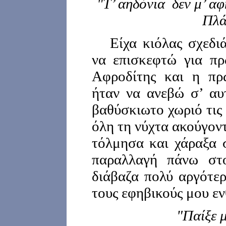
"Τ’ αηδόνια δεν μ’ α
Πλά
Είχα κιόλας σχεδι
να επισκεφτώ για πρ
Αφροδίτης και η πρ
ήταν να ανεβώ σ’ αυ
βαθύσκιωτο χωριό τις
όλη τη νύχτα ακούγον
τόλμησα και χάραξα σ
παραλλαγή πάνω στο
διάβαζα πολύ αργότερ
τους εφηβικούς μου ε
"Παίξε μ