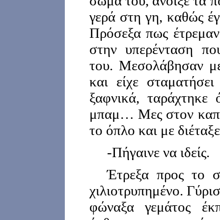
σώμα του, άνοιξε τα 
γερά στη γη, καθώς έγ
Πρόσεξα πως έτρεμαν
στην υπερένταση πο
του. Μεσολάβησαν με
και είχε σταματήσει
ξαφνικά, ταράχτηκε 
μπαμ… Μες στον καπν
το όπλο και με διέταξε
-Πήγαινε να ιδείς.
Έτρεξα προς το σ
χιλιοτρυπημένο. Γύρισ
φώναξα γεμάτος έκ