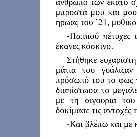
άνθρωπο των εκατό σ
μπροστά μου και μου 
ήρωας του ’21, μυθικ
-Παππού πέτυχες 
έκανες κόσκινο.
Στήθηκε ευχαριστη
μάτια του γυάλιζαν
πρόσωπό του το φως τ
διαπίστωσα το μεγαλε
με τη σιγουριά του
δοκίμασε τις αντοχές 
-Και βλέπω και με 