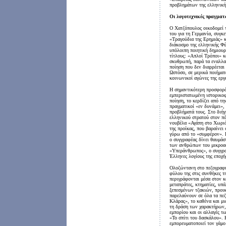
προβλημάτων της ελληνική
Οι λογοτεχνικές πραγματ
Ο Χατζόπουλος οικοδομεί τ
του για τη Γερμανία, συγκ
«Τραγούδια της Ερημιάς» κ
διάκοσμο της ελληνικής Φύ
υπόλοιπη ποιητική δημιουρ
τίτλους: «Απλοί Τρόποι» κ
σκυθρωπή, παρά τα εναλλασ
ποίηση που δεν διαρρέεται
Ωστόσο, σε μερικά ποιήμα
κοινωνικοί αγώνες της εργ
Η σημαντικότερη προσφορά 
εμπεριστατωμένη ιστορικο
ποίηση, το κερδίζει από τη
πραγματικοί «εν δυνάμει», 
προβλήματά τους. Στο διήγ
ελληνικού στρατού στον πό
νουβέλα «Αγάπη στο Χωρι
της προίκας, που βαραίνει
γύρω από το «συμφέρον». 
ο συγγραφέας δίνει θαυμάσι
των ανθρώπων του μικροασ
«Υπεράνθρωπος», ο συγγραφ
Έλληνες λογίους της εποχή
Ολοζώντανη στο πεζογραφικ
φύλου της στις συνθήκες τ
περιγράφονται μέσα στον κ
μεταπράτες, κτηματίες, υπ
ξεπεσμένων τζακιών, προικ
παρελαύνουν σε όλα τα πε
Κλάρας», το καθένα και μι
τη δράση των χαρακτήρων,
εμπορίου και οι αλλαγές 
«Το σπίτι του δασκάλου». 
εμπορευματοποιεί τον γάμο