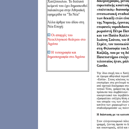
δοκιμιογράφος, μετα
Χατζόπουλου. Το διπλανό
ευρωπαϊκής κουλτούρ
κείμενό του έχει δημοσιευθεί
«πολιτικός» διανοούμε
παλαιότερα στην Αθηναϊκή
εντυπωσιακή σταδιοδ
εφημερίδα τα "Τα Νέα"
των δεκαέξι ετών είν
Άλλα άρθρα του ιδίου στη
της Νομικής, έχοντας
Νέα Εποχή:
επιφανείς νομοδιδασκ
ρωμαϊστή Πέτρο Παπ
Οι απαρχές του
και τον Παύλο Καλλι
Νεοελληνικού θεάτρου στο
Ιωάννη Σούτσο, τον 
Αγρίνιο
Στρέιτ, τον ποινικο
στη Φιλοσοφία του Δ
Η τυπογραφία και
Καζάζη, που με τη δ
δημοσιογραφία στο Αγρίνιο
Πανεπιστήμιο επιζητ
τελευταίος ήταν, μάλ
Goethe.
Την ίδια εποχή που ο Χατζ
σε έγκυρα αθηναϊκά περιο
«Εστία». Στους κύκλους τ
επιστρέφει στη γενέτειρά τ
από σχετικά δικόγραφα στ
τοπικό Τύπο, γράφοντας άρ
πρόσωπα που συμβάλλουν στ
οικογενειακό του περιβάλλο
εξασφαλίσει επίζηλη θέση
του ιστορία «εις των ιδεώ
κανόνα των μορφωμένων αν
σταδιοδρομούσαν ως πολιτ
Η διάσταση με τα κατεσ
Στον ελληνοτουρκικό πόλε
γραμμή, ζώντας άμεσα το δ
και οικονομικές, αλλά και