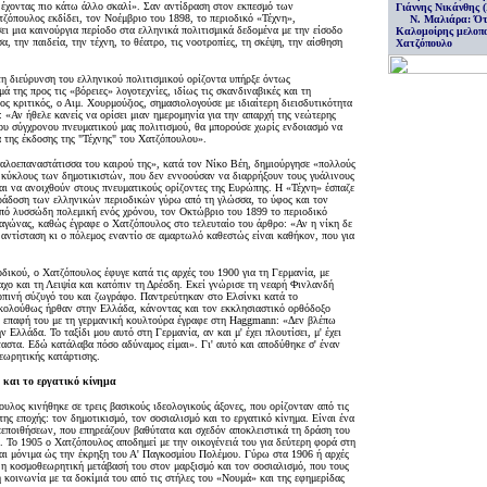
 έχοντας πιο κάτω άλλο σκαλί». Σαν αντίδραση στον εκπεσμό των
Γιάννης Νικάνθης 
ζόπουλος εκδίδει, τον Νοέμβριο του 1898, το περιοδικό «Τέχνη»,
Ν. Μαλιάρα: Ό
ει μια καινούργια περίοδο στα ελληνικά πολιτισμικά δεδομένα με την είσοδο
Καλομοίρης μελοπο
, την παιδεία, την τέχνη, το θέατρο, τις νοοτροπίες, τη σκέψη, την αίσθηση
Χατζόπουλο
η διεύρυνση του ελληνικού πολιτισμικού ορίζοντα υπήρξε όντως
ά της προς τις «βόρειες» λογοτεχνίες, ιδίως τις σκανδιναβικές και τη
ος κριτικός, ο Αιμ. Χουρμούζιος, σημασιολογούσε με ιδιαίτερη διεισδυτικότητα
: «Αν ήθελε κανείς να ορίσει μιαν ημερομηνία για την απαρχή της νεώτερης
ου σύγχρονου πνευματικού μας πολιτισμού, θα μπορούσε χωρίς ενδοιασμό να
ά της έκδοσης της "Τέχνης" του Χατζόπουλου».
γαλοεπαναστάτισσα του καιρού της», κατά τον Νίκο Βέη, δημιούργησε «πολλούς
 κύκλους των δημοτικιστών, που δεν εννοούσαν να διαρρήξουν τους γυάλινους
ι να ανοιχθούν στους πνευματικούς ορίζοντες της Ευρώπης. Η «Τέχνη» έσπαζε
ράδοση των ελληνικών περιοδικών γύρω από τη γλώσσα, το ύφος και τον
πό λυσσώδη πολεμική ενός χρόνου, τον Οκτώβριο του 1899 το περιοδικό
 αγώνας, καθώς έγραφε ο Χατζόπουλος στο τελευταίο του άρθρο: «Αν η νίκη δε
αντίσταση κι ο πόλεμος εναντίο σε αμαρτωλό καθεστώς είναι καθήκον, που για
οδικού, ο Χατζόπουλος έφυγε κατά τις αρχές του 1900 για τη Γερμανία, με
ο και τη Λειψία και κατόπιν τη Δρέσδη. Εκεί γνώρισε τη νεαρή Φινλανδή
πινή σύζυγό του και ζωγράφο. Παντρεύτηκαν στο Ελσίνκι κατά το
ακολούθως ήρθαν στην Ελλάδα, κάνοντας και τον εκκλησιαστικό ορθόδοξο
η επαφή του με τη γερμανική κουλτούρα έγραφε στη Haggmann: «Δεν βλέπω
Ελλάδα. Το ταξίδι μου αυτό στη Γερμανία, αν και μ' έχει πλουτίσει, μ' έχει
στα. Εδώ κατάλαβα πόσο αδύναμος είμαι». Γι' αυτό και αποδύθηκε σ' έναν
εωρητικής κατάρτισης.
 και το εργατικό κίνημα
υλος κινήθηκε σε τρεις βασικούς ιδεολογικούς άξονες, που ορίζονταν από τις
της εποχής: τον δημοτικισμό, τον σοσιαλισμό και το εργατικό κίνημα. Είναι ένα
πεποιθήσεων, που επηρεάζουν βαθύτατα και σχεδόν αποκλειστικά τη δράση του
ο. Το 1905 ο Χατζόπουλος αποδημεί με την οικογένειά του για δεύτερη φορά στη
αι μόνιμα ώς την έκρηξη του Α' Παγκοσμίου Πολέμου. Γύρω στα 1906 ή αρχές
 η κοσμοθεωρητική μετάβασή του στον μαρξισμό και τον σοσιαλισμό, που τους
 κοινωνία με τα δοκίμιά του από τις στήλες του «Νουμά» και της εφημερίδας