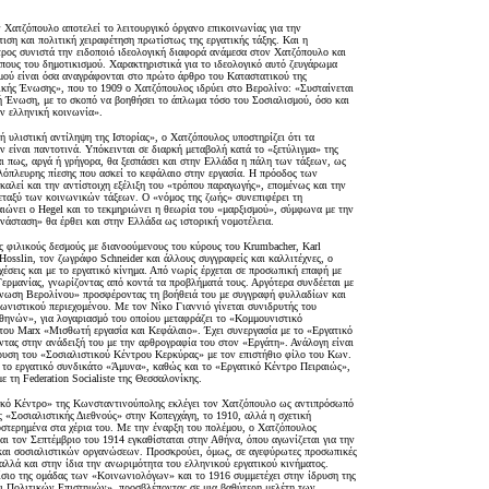
 Χατζόπουλο αποτελεί το λειτουργικό όργανο επικοινωνίας για την
ιση και πολιτική χειραφέτηση πρωτίστως της εργατικής τάξης. Και η
ρος συνιστά την ειδοποιό ιδεολογική διαφορά ανάμεσα στον Χατζόπουλο και
πους του δημοτικισμού. Χαρακτηριστικά για το ιδεολογικό αυτό ζευγάρωμα
μού είναι όσα αναγράφονται στο πρώτο άρθρο του Καταστατικού της
ικής Ένωσης», που το 1909 ο Χατζόπουλος ιδρύει στο Βερολίνο: «Συσταίνεται
ή Ένωση, με το σκοπό να βοηθήσει το άπλωμα τόσο του Σοσιαλισμού, όσο και
ν ελληνική κοινωνία».
ή υλιστική αντίληψη της Ιστορίας», ο Χατζόπουλος υποστηρίζει ότι τα
 είναι παντοτινά. Υπόκεινται σε διαρκή μεταβολή κατά το «ξετύλιγμα» της
αι πως, αργά ή γρήγορα, θα ξεσπάσει και στην Ελλάδα η πάλη των τάξεων, ως
λόπλευρης πίεσης που ασκεί το κεφάλαιο στην εργασία. Η πρόοδος των
λεί και την αντίστοιχη εξέλιξη του «τρόπου παραγωγής», επομένως και την
εταξύ των κοινωνικών τάξεων. Ο «νόμος της ζωής» συνεπιφέρει τη
ιώνει ο Hegel και το τεκμηριώνει η θεωρία του «μαρξισμού», σύμφωνα με την
νάσταση» θα έρθει και στην Ελλάδα ως ιστορική νομοτέλεια.
 φιλικούς δεσμούς με διανοούμενους του κύρους του Krumbacher, Karl
 Hosslin, τον ζωγράφο Schneider και άλλους συγγραφείς και καλλιτέχνες, ο
έσεις και με το εργατικό κίνημα. Από νωρίς έρχεται σε προσωπική επαφή με
Γερμανίας, γνωρίζοντας από κοντά τα προβλήματά τους. Αργότερα συνδέεται με
νωση Βερολίνου» προσφέροντας τη βοήθειά του με συγγραφή φυλλαδίων και
ωνιστικού περιεχομένου. Με τον Νίκο Γιαννιό γίνεται συνιδρυτής του
θηνών», για λογαριασμό του οποίου μεταφράζει το «Κομμουνιστικό
 του Marx «Μισθωτή εργασία και Κεφάλαιο». Έχει συνεργασία με το «Εργατικό
τας στην ανάδειξή του με την αρθρογραφία του στον «Εργάτη». Ανάλογη είναι
ρυση του «Σοσιαλιστικού Κέντρου Κερκύρας» με τον επιστήθιο φίλο του Κων.
, το εργατικό συνδικάτο «Άμυνα», καθώς και το «Εργατικό Κέντρο Πειραιώς»,
με τη Federation Socialiste της Θεσσαλονίκης.
ικό Κέντρο» της Κωνσταντινούπολης εκλέγει τον Χατζόπουλο ως αντιπρόσωπό
ς «Σοσιαλιστικής Διεθνούς» στην Κοπεγχάγη, το 1910, αλλά η σχετική
στερημένα στα χέρια του. Με την έναρξη του πολέμου, ο Χατζόπουλος
και τον Σεπτέμβριο του 1914 εγκαθίσταται στην Αθήνα, όπου αγωνίζεται για την
και σοσιαλιστικών οργανώσεων. Προσκρούει, όμως, σε αγεφύρωτες προσωπικές
 αλλά και στην ίδια την ανωριμότητα του ελληνικού εργατικού κινήματος.
ίσιο της ομάδας των «Κοινωνιολόγων» και το 1916 συμμετέχει στην ίδρυση της
ι Πολιτικών Επιστημών», προσβλέποντας σε μια βαθύτερη μελέτη των