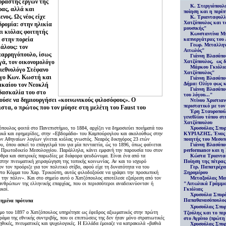
φραστής έργων της
Κ. Στεργιόπουλ
ας, αλλά και
ποίηση και η περί
νος. Ως νέος είχε
Κ. Τριανταφυλλ
Χατζόπουλος και τ
ρομία: στην ηλικία
μουσικής"
αι κιόλας φοιτητής
Κωνσταντίνα Μ
 στην πορεία
καπνεργάτριες του 
Γεωρ. Μεταλλην
άλους: τον
Αιτωλός"
αρρηγόπουλο, ίσως
Γιάννη Βλασόπο
γά, τον οικονομολόγο
Χατζόπουλος, ως δ
Μάρκου Γκιόλι
διεθνολόγο Στέφανο
Χατζόπουλος"
λόγο Κων. Κωστή και
Γιάννη Βλασόπο
Δήμα: Ολίγο φως κ
ικαίου τον Νεοκλή
Γιάννη Βλασόπο
ιδασκαλία του στο
του λόγου
..."
ούσε να δημιουργήσει «κοινωνικούς φιλοσόφους». Ο
Ντίνου Χριστια
περιστατικό με το
ιστα, ο πρώτος που τον μύησε στη μελέτη του Faust του
Έρη Σταυροπούλ
γενεθλίου τόπου στ
Χατζόπουλου
όπουλος φοιτά στο Πανεπιστήμιο, το 1884, αρχίζει να δημοσιεύει ποιήματά του
Χρυσούλας Σπυρ
δικά και εφημερίδες, στην «Εβδομάδα» του Καμπούρογλου και ακολούθως στην
ΚΥΡΙΑΖΗΣ, Ένας 
ων Αθηναίων λογίων γίνεται κιόλας γνωστός. Νεαρός δικηγόρος 23 ετών
ποιητής του Μεσοπ
ου, όπου ασκεί το επάγγελμά του για μία πενταετία, ώς το 1896, όπως φαίνεται
Γιάννη Βλασόπο
ο Πρωτοδικείο Μεσολογγίου. Παράλληλα, κάνει εμφανή την παρουσία του στον
performance και η
θρα και σατιρικές παρωδίες με διάφορα ψευδώνυμα. Είναι ένα από τα
Κώστα Τριαντα
ην πνευματική χειραγώγηση της τοπικής κοινωνίας. Αν και το ισχυρό
Ποίηση της πέτρας
ν τον προόριζε για τον πολιτικό στίβο, αφού είχε τη δυνατότητα να του
Γερ. Παπατρέχα
 στο Κόμμα του Χαρ. Τρικούπη, αυτός φιλοδοξούσε να γράψει την προσωπική
Ξηρομέρου
ν την πόλιν». Και στο σημείο αυτό ο Χατζόπουλος αποτέλεσε εξαίρεση από τον
Μεταξούλας Μα
θρώπων της ελληνικής επαρχίας, που οι περισσότεροι αναδεικνύονταν ή
"Αιτωλικά Γράμμα
ικοί.
Γκιόλιας
Χρυσούλα Σπυρέ
Παπαθανασόπουλος 
τημένα πρότυπα
Χρυσούλας Σπυρ
μο του 1897 ο Χατζόπουλος υπηρέτησε ως έφεδρος αξιωματικός στην πρώτη
Τζούλης και το περ
ράμα της εθνικής συντριβής, που οι επιπτώσεις της δεν ήταν μόνο στρατιωτικές
στο Αγρίνιο (πρώτη 
 ηθικές, πνευματικές και ψυχολογικές. Η Ελλάδα έμοιαζε να κατρακυλά «βαθιά
Χρυσούλας Σπυρ