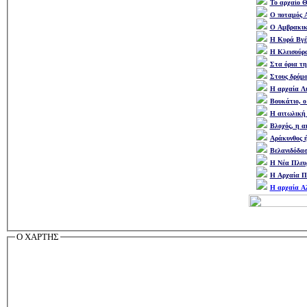
Το αρχαίο 
Ο ποταμός 
Ο Αμβρακικ
Η Κυρά Βγέ
Η Κλεισούρ
Στα όρια τη
Στους δρόμο
Η αρχαία Λ
Βουκάτιο, ο
Η αιτωλική
Βλοχός, η α
Αράκυνθος 
Βελανιδόδα
Η Νέα Πλευ
Η Αρχαία Π
Η αρχαία Α
Ο ΧΑΡΤΗΣ