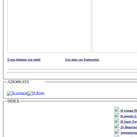
Στους δρόμους του νερού
Στα όρια της Ευρυτανίας
ΑΞΙΟΘΕΑΤΑ
INDEX
H γέφυρα Ρί
Η αρχαία Σ
Η λίμνη Τρι
Το Δημοτι
Αρχαιολογικ