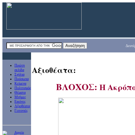
Δευτέ
Πρώτη
Αξιοθέατα:
σελίδα
Σχόλια
Πρόσωπα
ΒΛΟΧΟΣ:
Η Ακρόπο
Κείμενα
Πολιτισμός
Θέματα
Μνήμες
Εικόνες
Αξιοθέατα
Γειτονιές