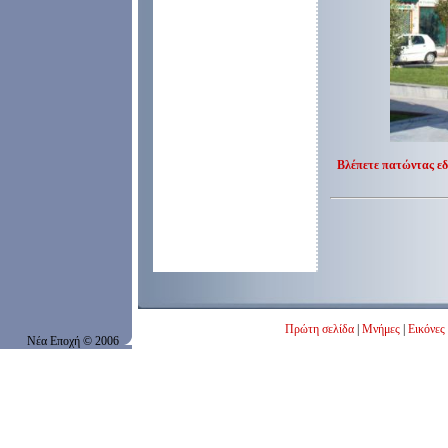
Βλέπετε πατώντας εδ
Πρώτη σελίδα
|
Μνήμες
|
Εικόνες
Νέα Εποχή
© 200
6