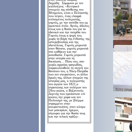
Δημάδη.
Σύμφωνα με τον
καλλιτέχνη: «Κεντρικό
στοιχείο της σύνθεσης του
Μνημείου, είναι ο Πελταστής
που πέφτει, ένας ελαφρά
οπλισμένος πολεμιστής,
γυμνός, με την ασπίδα του ως
αμυντικό όπλο. Αγνός, άδολος
όπως και η θυσία του για τα
ιδανικά και την πατρίδα του.
Γυμνός όπως η ψυχή του,
χωρίς τα βάρη της ένδυσης, της
υστεροβουλίας και της
ιδιοτέλειας. Γυμνός μπροστά
στον θάνατο, γυμνός μπροστά
στο καθήκον και την
αυτοθυσία. Γυμνός μπροστά
στην ιστορία και τη
δικαίωση… Πίσω του, σαν
χορός αρχαίας τραγωδίας,
παρακολουθούν τη σκηνή του
θανάτου του, η Νίκη-Πατρίδα
που τον στεφανώνει, οι άλλοι
ήρωές της, άλλων στιγμών της
ιστορίας μας, ο πολεμιστής
του αγώνα του 1821,ο
στρατιώτης των πολέμων του
20ου αιώνα, ο Βυζαντινός
Διγενής που προάσπισε επί
αιώνες την χώρα και τον
Πολιτισμό της, με βλέμμα
στραμμένο στην
απεραντοσύνη, στον κόσμο
των μακαρίων, ήρεμοι,
σίγουροι για την θυσία τους
και την τελική πράξη».