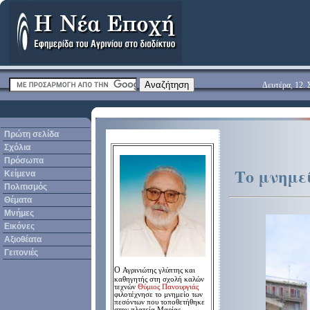
Δευτέρα, 12. 
Πρώτη σελίδα
Σχόλια
Πρόσωπα
Το μνημε
Κείμενα
Πολιτισμός
Θέματα
Μνήμες
Εικόνες
Αξιοθέατα
Γειτονιές
O
Αγρινιώτης γλύπτης και
καθηγητής στη σχολή καλών
τεχνών
Θύμιος Πανουργιάς
φιλοτέχνησε το μνημείο των
πεσόντων που τοποθετήθηκε
στην πλατεία Μαρίας