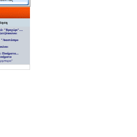
ίηση
μά
:
"Βραχώρι"
....
Χατζόπουλου
:
:
"Αναστάσιμο
ουλου
:
ή
:
Ποιήματα
...
Ποιήματα
άρμπαρα"