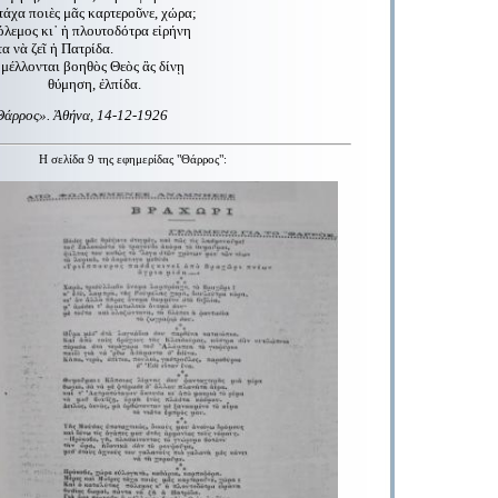
τάχα ποιὲς μᾶς καρτεροῦνε, χώρα;
όλεμος κι᾿ ἡ πλουτοδότρα εἰρήνη
α νὰ ζεῖ ἡ Πατρίδα.
 μέλλονται βοηθὸς Θεὸς ἂς δίνῃ
, ἐλπίδα.
Θάρρος». Ἀθήνα, 14-12-1926
Η σελίδα 9 της εφημερίδας "Θάρρος"
: