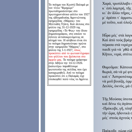
Χαρά, τρισύλλαβο
Το ποίημα του
Κωστή
Παλαμά
με
κ᾿ ἐσὺ λαμπρή, τῆς
τον τίτλο "Βραχώρι"
πρωτοδημοσιεύτηκε
στο
κι᾿ ἂν ἄλλο πῆρες,
πρωτοχρονιάτικο φύλλο του 1927
μ᾿ ἀρέσει τ᾿ ἀρμα
της εβδομαδιαίας
Αγρινιώτικη
ς
εφημερίδα
ς
«Θάρρος» του
μὲ τοῦτο, καὶ ὁλοζ
Μιλτιάδη Τζάνη. Κατ άλλους στο
τὴ ζωγρ
φύλλο της 31-12-1929 της
εφημερίδας «Το Φως» του ίδιου
δημοσιογράφου, στο οποίον το
Ηὗρα μές᾿ στὰ λαγ
έστειλε ανταποκρινόμενος σε
Καὶ ἀπὸ τοὺς βράχ
αίτημά του.
Η αλήθεια είναι ότι
το ποίημα δημοσιεύτηκε πρώτα
πέρασα στὰ νερόχα
στην εφημερίδα "Θάρρος", στο
παιδὶ γιὰ νὰ ῾ρθῶ 
φύλλο της 1-1-1927,
όπως
προκύπτει από το φωτοαντίγραφο
Κῆποι, νερά, σπίτι
του φύλλου που βρίσκεται στο
σ᾿ Ἐσὲ 
αρχείο μας
. Το ποίημα γράφτηκε
στην Αθήνα την 14-12-1926.
(κατωτέρω παραθέτουμε
Θυμοῦμαι: Κάποιας
φωτοτυπία της σελίδας που έχει
θωριά, σὰ νὰ μὲ φ
καταχωρηθεί).
Από το ποίημα
προκύπτει ότι ο Παλαμάς είχε
καὶ τ᾿ Ἀσπροπόταμ
επισκεφθεί πολύ νέος το Αγρίνιο.
νὰ μοῦ βουίζη, ὁρ
Δειλός, ὀκνός, μὰ
τὰ νιάτα
Τῆς Μούσας ὑποτακ
καὶ δένω τὶς ἀγάπε
-Πρόκοβε, γῆ, πλη
τὴν ὥρα, ἡδονικὰ 
μές᾿ στοὺς ἀχνούς 
νὰ τὴ
Πρόκοβε, χώρα εὐλ