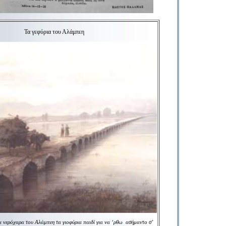
Τα γεφύρια του Αλάμπεη
α νερόχαρα του Αλάμπεη τα γιοφύρια
παιδί για να ‘ρθω
ασήμαντο σ’