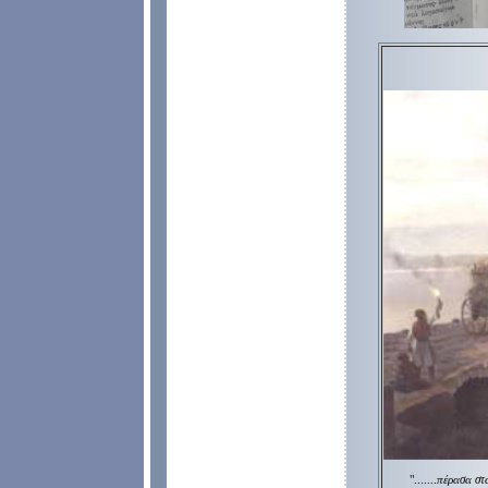
".......
πέρασα στ