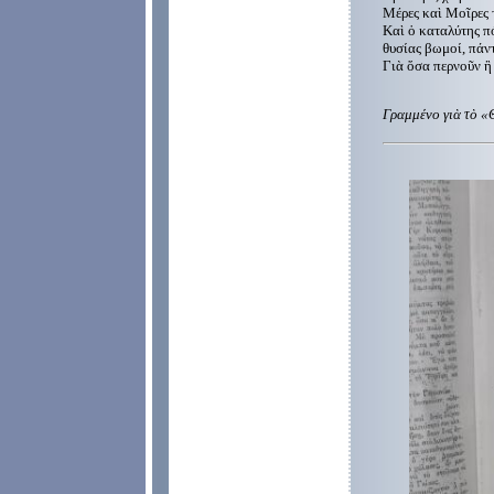
Μέρες καὶ Μοῖρες 
Καὶ ὁ καταλύτης π
θυσίας βωμοί, πάντ
Γιὰ ὅσα περνοῦν ἢ
θύμηση
Γραμμένο γιὰ τὸ «