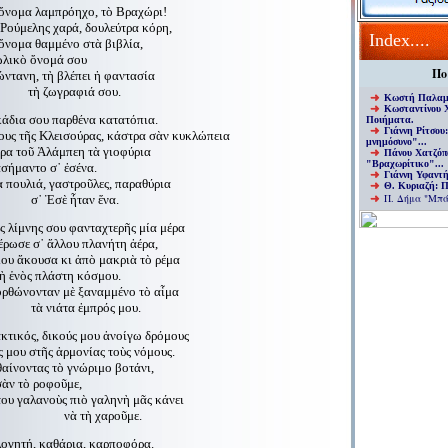
 ὄνομα λαμπρόηχο, τὸ Βραχώρι!
 Ρούμελης χαρά, δουλεύτρα κόρη,
Index
....
 ὄνομα θαμμένο στὰ βιβλία,
τωλικὸ ὄνομά σου
Πο
ώντανη, τὴ βλέπει ἡ φαντασία
αφιά σου.
Κ
ωστή Παλα
Κ
ωσταντίνου 
κάδια σου παρθένα κατατόπια.
Ποιήματα
.
Γιάννη Ρίτσου
ους τῆς Κλεισούρας, κάστρα σὰν κυκλώπεια
μνημόσυνο"
...
ρα τοῦ Ἀλάμπεη τὰ γιοφύρια
Πάνου Χατζόπ
"Βραχωρίτικο"
...
ἀσήμαντο σ᾿ ἐσένα.
Γιάννη Υφαντ
α πουλιά, γαστροῦλες, παραθύρια
Θ. Κυριαζή: 
Π. Δήμα "Μπ
ἦταν ἕνα.
 λίμνης σου φανταχτερῆς μία μέρα
τέρωσε σ᾿ ἄλλου πλανήτη ἀέρα,
ου ἄκουσα κι ἀπὸ μακριὰ τὸ ρέμα
μὴ ἑνὸς πλάστη κόσμου.
 ὀρθώνονταν μὲ ξαναμμένο τὸ αἷμα
 ἐμπρός μου.
τικός, δικούς μου ἀνοίγω δρόμους
ς μου στῆς ἁρμονίας τοὺς νόμους.
θαίνοντας τὸ γνώριμο βοτάνι,
σὰν τὸ ροφοῦμε,
του γαλανοὺς πιὸ γαληνὴ μᾶς κάνει
 χαροῦμε.
ογητή, καθάρια, καρποφόρα.