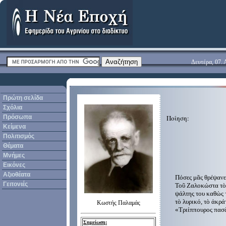
Δευτέρα, 07.
Πρώτη σελίδα
Σχόλια
Πρόσωπα
Ποίηση:
Κείμενα
Πολιτισμός
Θέματα
Μνήμες
Εικόνες
Αξιοθέατα
Πόσες μᾶς θρέψανε 
Γειτονιές
Τοῦ Ζαλοκώστα τὸ 
ψάλτης του καθὼς 
τὸ λυρικό, τὸ ἀκρά
Κωστής Παλαμάς
«Τριίππουρος πασὰ
ἄγρια 
Σημείωση: