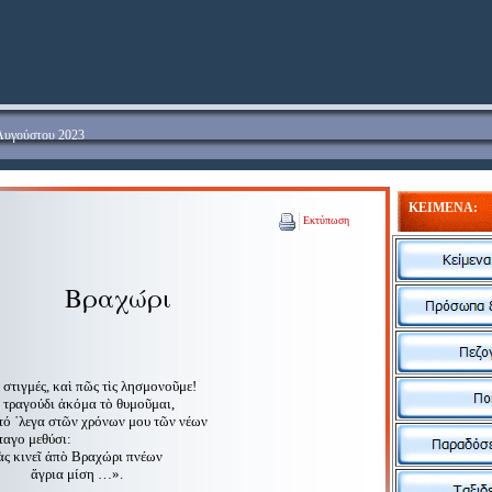
 Αυγούστου 2023
KEIMENA
:
Εκτύπωση
Βραχώρι
στιγμές, καὶ πῶς τὶς λησμονοῦμε!
τραγούδι ἀκόμα τὸ θυμοῦμαι,
τό ῾λεγα στῶν χρόνων μου τῶν νέων
ταγο μεθύσι:
ς κινεῖ ἀπὸ Βραχώρι πνέων
μίση …».