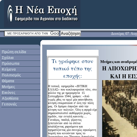
Δευτέρα, 07. Αυ
Πρώτη σελίδα
Σχόλια
Τι γράφηκε στον
Μνήμες και αναδρομέ
Πρόσωπα
Η ΑΠΟΧΩΡΗ
τοπικό τύπο της
Κείμενα
εποχής:
ΚΑΙ Η Ε
Πολιτισμός
Θέματα
Η τοπική εφημερίδα «ΔΥΤΙΚΗ
Μνήμες
ΕΛΛΑΣ» που κυκλοφορούσε τότε, στο
Εικόνες
φύλλο της με ημερομηνία 15
Σεπτεμβρίου 1944, γράφει: «Από
Αξιοθέατα
νωρίς χθες το πρωί μία ασυνήθιστη
κίνηση επικρατούσε σ' όλη την πόλη
Γειτονιές
μας. Οι δρόμοι έσφυζαν από την
κίνηση των πολιτών. Όλη η αγορά είχε
σημαιοστολιστεί αυθόρμητα χωρίς,
σχεδόν, την εντολή κανενός·...
Γυναίκες, παιδιά, γέροντες
ξεπετιόνταν από τα σπίτια
αλαλάζοντας χαρούμενα και
σχηματίζοντας μία συνεχώς ογκούμενη
πομπή που κινούνταν προς το
Διοικητήριο του Τάγματος Ασφαλείας.