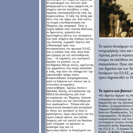
Η κυκλοφορία των πολιτών ήταν
απαγορευμένη κι όμως αψηφώντας τα
στημένα παντού πολυβόλα, ο λαός
ορμούσε ζητωκραυγάζοντας υπέρ της
συμφιλιώσεως. Ο λαός της πόλης μας
έδινε έτσι την ψήφο του. Από εκείνη
τη στιγμή η συν­θηκολόγηση του
Τάγματος είχε υπογραφεί. Όταν η
πομπή έφθασε στην πλατεία Μπέλλου,
οι Αγρινιώτες, μπροστά στις
προτεταμένες κάννες των αυτομάτων
που ήταν στημένα σης τέσσερις γωνίες
της πλατείας, ώρμησαν έξαλλοι από
ενθουσιασμό προς τους
Το πρώτο δεκαήμερο
το
αντιπροσώπους του ηρωικού ΕΛΑΣ,
υποχωρήσεώς τους και 
που η είσοδος τους στην πόλη ήταν
Αμέσως μετά οι στρατιω
μία εγγύηση για την απελευθέρωση
τους... Οι καμπάνες των εκκλησιών
έτοιμες να εισέλθουν στ
άρχισαν να χτυπούν, ως εκ
συγκρούσεων. Προς απ
συνθήματος θάλεγε κανείς, αγγέλοντας
την χαρμόσυνη νίκη πούχε αποσπάσει
του Αγρινίου και των 
ο λαός, παρ όλον ότι επίσημα δεν είχε
δυνάμεων του ΕΛΑΣ, με
τακτοποιηθεί ακόμη τίποτε.
έχουν δημοσιευθεί το 1
Επακολούθησαν διαπραγματεύσεις
κατά τη διάρκεια των οποίων και οι
τελευταίες αντιρρήσεις
υπερνικήθηκαν. Αμέσως έπειτα ο
Το πρώτο και βασικό 
Θανάσης Χατζής, αντιπρόσωπος της
ΠΕΕΑ συνοδευόμενος από έναν
«
Εν Αγρινίω σήμερον τη 14η
αντιπρόσωπο του Τάγματος, έσπευσε
τεσσαράκοντα τέσσερα) αφ'
στις φυλακές για την απελευθέρωση
Καρμανίδη και της εξουσιο
των κρατουμένων. Ύστερα από μία
Κλάδου, 2) Αρχιμανδρίτου 
συγκινη­τική προσφώνηση ανοίχτηκαν
Λάμπρου Παπαβασιλείου, 6)
οι πύλες των φυλακών κι όλοι οι
Ιωάννου Παπαθανασίου, Συν
κρατούμενοι, τίμιοι αγωνιστές του πιο
επιχειρηματίου, Π) Μιχάλη
τίμιου λαϊκού αγώνα, που ζούσαν
εκπροσωπούμενον υπό του Δ
διαρκώς υπό την απειλή του θανάτου
εντεταγμένοι ένοπλοι δυνά
γιατί τόλμησαν να υψώσουν το
Διοικητού αυτής Ταγματάρχο
ανάστημα τους και να
της Π.Ε.Ε.Α., 2) Λοχαγός 
βροντοφωνάξουν τα δικαιώματα του
ΕΛΑΣ, 3) Φοίβος Γρηγοριάδη