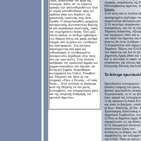
Λαού, ανάπνευσαν τον αέρα της
Λοχαγός, εκπρόσωπος της Ε
λευτεριάς. Κάτω απ' τις επίμονες
Εθνοσύμβουλος Αγρινίου, 
κραυγές των απελευθερωθέντων όλοι
Καίρου.
εν πομπή κατευθύνθηκαν προς τον
1
) Η πόλις και οι ένοπλοι 
ομαδικό τάφο των θυμάτων της
προσηρτημένη περίληψιν το
φασιστικής τυραννίας στην Ανία
συμφιλιούται αδελφικός με
Τριάδα. Ο αποφυλακισθείς εφημέριος
2) Οι ανωτέρω εκπρόσωποι 
συναγωνιστής Κωνσταντίνος Βαλλής,
διακηρύξεως, και επί τη λόγ
σε μία ατμόσφαιρα συγκίνησης, έψαλε
Τάγματος Ασφαλείας, Αξιωματ
την επιμνημόσυνο δέηση. Όλοι μαζί
και περιχώρων όσον και οι
έπειτα έψαλαν το πένθιμο εμβατήριο,
του Λαού του Αγρινίου και Δ
ενώ δάκρυα πόνου και χαράς συνάμα
άπαντες θα είναι ελεύθεροι 
έτρεχαν από τα μάτια των ελεύθερων
3) Συγκροτείται από σήμερο
πια παλληκαριών. Στη συνέχεια
Ταγμάτων Τάξεως του ΕΛΑΣ 
παραληρώντας από χαρά και
του παρόντος και δια τα ζη
ενθουσιασμό, οι ελευθερωμένοι
Δημοτικής Αρχής βάσει και 
συναγωνιστές ξεχύθηκαν στην πόλη
Εφ' ώ συνετάγη το παρόν κα
όλη την ώρα εκείνη. Στην πλατεία
εκπρόσωποι της πόλεως Αγρι
κατέβασαν την προδοτική σημαία των
Επιτροπής Εθνικής Απελευθ
γερμανοτσολιάδων και ύψωσαν την
Ελληνική Σημαία. Αναρτήθηκαν
φωτογραφίες του Στάλιν, Ρούσβελτ
Το δεύτερο πρωτόκολλο
και Τσώρτσιλ και πάνω με την
επιγραφή «Ζήτω η Ένωση», «Ο λαός
Νικά»... Έτσι τελείωσε το απόγευμα
Πρωτόκολλο λεπτομερειών 
αυτό της Πέμπτης 14 του μηνός
(δεκάτη τετάρτη) του μηνός
Σεπτεμβρίου, του ιστορικότερου μήνα
βασικώ πρωτοκόλλω αναφερό
και της ιστορικής διαδρομής του
Χωροφυλακήν, οι εν τω βα
ηρωικού Αγρινίου».
όσον αφορά τας λεπτομέρει
1) Ως προσωρινή Λαϊκή Επιτ
και όπου το Δοκίμιον, υποδ
α) Κων. Καζατζής, β) Νικ. 
Χριστόφορος Καπελλάκης και
Δημοτικού Συμβουλίου, τω
2) Όλες αι Δημόσιες Αρχές 
παραμείνωσιν εις τας θέσεις
3) Οι Αξιωματικοί δύνανται
πιστόλιονκαι ξίφος των.
4) Άπαντες οι άνδρες του Τ
παραδίδοντες τον οπλισμόντ
του ΕΛΑΣ. Όσοι εκ τούτων 