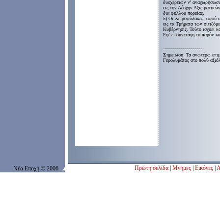
δυσχερειών ν' αναχωρήσωσιν
εις την Λέσχην Αξιωματικών
δια φύλλου πορείας.
5) Οι Χωροφύλακες, αφού σ
εις τα Τμήματα των σιτιζόμ
Κυβέρνησις. Τούτο ισχύει κα
Εφ' ώ συνετάγη το παρόν κα
--------------------
Σ
ημείωση: Τα ανωτέρω επιμ
Γερολυμάτος στο πολύ
αξιό
Πρώτη σελίδα
|
Μνήμες
|
Εικόνες
|
Α
Νέα Εποχή
© 200
6