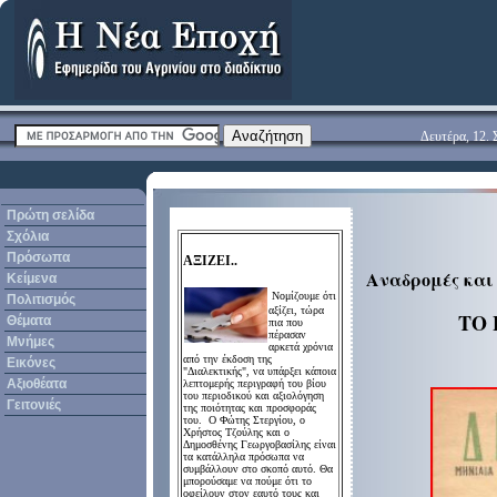
Δευτέρα, 12. 
Πρώτη σελίδα
Σχόλια
Πρόσωπα
ΑΞΙΖΕΙ..
Αναδρομές και
Κείμενα
Νομίζουμε ότι
Πολιτισμός
αξίζει, τώρα
ΤΟ 
Θέματα
πια που
πέρασαν
Μνήμες
αρκετά χρόνια
από την έκδοση της
Εικόνες
"Διαλεκτικής", να υπάρξει κάποια
Αξιοθέατα
λεπτομερής περιγραφή του βίου
του περιοδικού και αξιολόγηση
Γειτονιές
της ποιότητας και προσφοράς
του. Ο Φώτης Στεργίου, ο
Χρήστος Τζούλης και ο
Δημοσθένης Γεωργοβασίλης είναι
τα κατάλληλα πρόσωπα να
συμβάλλουν στο σκοπό αυτό. Θα
μπορούσαμε να πούμε ότι το
οφείλουν στον εαυτό τους και