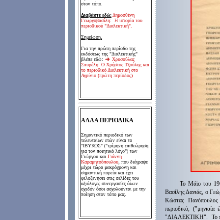
στον τόπο.
Διαβάστε εδώ:
Δημοσθένη
Γεωργοβασίλη: Η ιστορία του
περιοδικού "Διαλεκτική".
Σημείωση.
Για την πρώτη περίοδο της
εκδόσεως της "Διαλεκτικής"
βλέπε εδώ:
Χρυσούλας
Σπυρέλη: Ο Χρήστος Τζούλης και
το περιοδικό Διαλεκτική στο
Αγρίνιο (πρώτη περίοδος)
ΑΛΛΑ ΠΕΡΙΟΔΙΚΑ
Σημαντικό περιοδικό των
τελευταίων ετών είναι το
"ΙΒΥΚΟΣ" ("τρίμηνη επιθεώρηση
για τον ποιητικό λόγο") των
Γιώργου και
Γιάννη
Καραμητσόπουλου
, που διέγραψε
μέχρι τώρα μακρόχρονη και
σημαντική πορεία και έχει
φιλοξενήσει στις σελίδες του
Τ
ο Μάϊο του 19
αξιόλογες συνεργασίες όλων
σχεδόν όσοι ασχολούνται με την
Βασίλης Δανιάς, ο Γεώ
ποίηση στον τόπο μας.
Κώστας Πανόπουλος 
περιοδικό, ("μηνιαία
"ΔΙΑΛΕΚΤΙΚΗ".
Τ
ο 