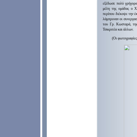
εξέδωσε πολύ γρήγορα
μέλη της ομάδας ο Χ
περίπου διέκοψε την έ
λάμπρυναν οι συνεργα
του Γρ. Κωσταρά, της
Τσικριτέα και άλλων.
(Οι φωτογραφίες