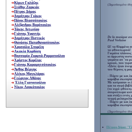
Κίμων Γαλάζης
(Δημοσιευμένο στ
Στάθης Ζαρκιάς
Πέτρος Δήμας
Δημήτρης Γιάκος
Πάνος Βλασσόπουλος
Αλέξανδρος Βαρόπουλος
Τάκης Αντωνίου
Γιάννης Υφαντής
De la musique ava
Δημήτρης Πιστικός
Paul Verlaine
Θανάσης Παπαθανασόπουλος
Χρυσούλα Σπυρέλη
Ω! τα θλιμμένα 
τα φθινοπωρινά!
Ακακία Κορδόση
Γιομάτα πλάνους
Bησσαρία Zορμπά-Pαμμοπούλου
κι άρρωστη νοστ
γιομάτα απ ΄να 
Χρήστος Κορέλας
κρυφό, που τυρα
Γιάννης Καραμητσόπουλο
ς
«Ώστε ήταν όνειρ
Άνθης Βέργης
του θέρους η μα
Αλέκος Μαγκλάρας
- Πάρτε με και λι
Γεώργιος Αθάνας
καράβια σιωπηλά
Έλλη Γιαννοπούλου
Με κούρασαν οι 
και τα σοφά βιβλί
Νίκος Λουκόπουλος
(το υγρό φθινοπ
σουρούπωμα κυλ
και στάζει εντός
τεφρή μελαγχολία
- Πάρτε με και λι
καράβια σιωπηλά
(Δημοσιευμένο στ
Πέτρο
υ
Δήμα:
"Γ