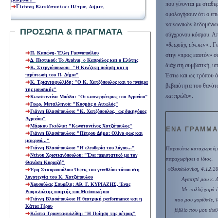
που γίνονται με σταθε
Γ
ι
άννη Βλασόπουλου: Πέτρος Δήμας
ομολογήσουν ότι ο επ
κοινωνικών δεδομένων
ΠΡΟΣΩΠΑ & ΠΡΑΓΜΑΤΑ
σύγχρονου κόσμου. Από
«
θεωρίης είνεκεν
».. Γ
Π. Καπώνη- Έλλη Γιαννοπούλου
στην «προς εαυτόν» συ
Δ. Πιστικού: Το Αγρίνιο, ο Καπράλος και ο Ελύτης
διάχυτη συμβατική, υ
Κ. Στεργιόπουλου
:
"Η Κινέζικη ποίηση και η
περίπτωση του Π. Δήμα
"
Έστω και ως τρόπου ά
Κ. Τριανταφυλλίδη
: "
Ο Κ. Χατζόπουλος και το πνεύμα
βεβαιότητα του θανάτ
της μουσικής"
και πρώτο
».
Κωνσταντίνα Μπάδα
:
"Οι καπνεργάτριες του Αγρινίου
"
Γεωρ. Μεταλληνού: "Κοσμάς ο Αιτωλός"
Γιάννη Βλασόπουλου:
"
Κ. Χατζόπουλος, ως δικηγόρος
Αγρινίου
"
Μάρκου Γκιόλια
:
"Κωνσταντίνος Χατζόπουλος"
ΕΝΑ
ΓΡΑΜΜΑ
Γιάννη Βλασόπουλου: "Πέτρου Δήμα: Ολίγο φως και
μακρινό..."
Γιάννη Βλασόπουλου: "
Η ελευθερία του λόγου
..."
Παρακάτω καταχωρούμ
Ντίνου Χριστιανόπουλου: "Ένα περιστατικό με τον
:
παραχωρήσει ο ίδιος
Θανάση Κυριαζή"
«Θεσσαλονίκη, 4.12.2
Έρη Σταυροπούλου: Όψεις του γενεθλίου τόπου στη
λογοτεχνία του Κ. Χατζόπουλου
Αγαπητέ μου κ. 
Χρυσούλας Σπυρέλη: ΑΘ. Γ. ΚΥΡΙΑΖΗΣ, Ένας
Με πολλή χαρά έ
Ρουμελιώτης ποιητής του Μεσοπολέμου
Γιάννη Βλασόπουλου: Η θεατρική performance
και η
που μου χαρίσατε, τ
Κάτια Γέρου
βιβλίο που μου στε
Κώστα Τριανταφυλλίδη: "Η Ποίηση της πέτρας"