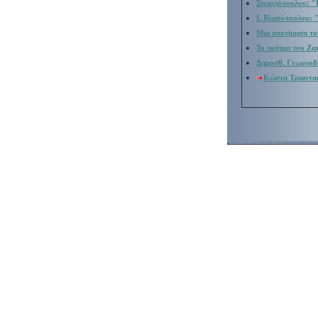
:
Στεργιόπουλου
"
Ι.
Βλασόπουλου: "Π
Μια αποτίμηση το
Το ποίημα του Ζα
Δημοσθ. Γεωργοβα
Κώστα Τριανταφ