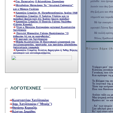
μάλιστα που έχουμε
Γερ. Παπατρέχα:
Ο βελανιδώνας Ξηρομέρου
Μεταξούλας Μανικάρου: Τα "Αιτωλικά Γράμματα"
λοιπόν που σας ξανα
και ο Μάρκος Γκιόλιας
στη ζωή μου και στη
Χρυσούλα Σπυρέλη: Θ. Παπαθανασόπουλος Αγρίνιο 1948
Χρυσούλας Σπυρέλη: Ο Χρήστος Τζούλης και το
ντεμοντέ και παραδο
περιοδικό Διαλεκτική στο Αγρίνιο (πρώτη περίοδος)
Χρυσούλας Σπυρέλη: Ο Ποιητής Γιάννης Νικάνθης
Με την ευκαιρία 
(Γιάννης Κουφός)
Όταν ο Μανώλης Καλομοίρης μελοποιεί Κωνσταντίνο
αγαπητό Γιάννη Υφα
Χατζόπουλο
Με πολλή αγάπη
Παντελή Μπουκάλα: Γιάννης Βασιλόπουλος "Ο
άνθρωπος ζεί για να μοσχοβολάει"
Ντίνος Χριστιαν
Η προτομή του Χατζόπουλου
Μπάδα Κωνσταντίνα: Η Πολιτισμική κληρονομιά της
Αιτωλοακαρνανίας, προστασία και προτάσεις αξιοποίησης
(πολιτιστικός τουρισμός
Πέτρου Δήμα
(δ
Χρυσούλα Σπυρέλη: Κώστας Δημητρίου ή Άνθης Βέργης
φιλοσοφών και αυτοσαρκαζόμενος
Yπάρχει μεσ΄ την
Κάποιας γυναίκα
Γυναίκας που όλ
Και αγάπησε τη μ
Το βλέμμα της αγ
Το ευγενικό της 
Τόσο την κούρασ
ΛΟΓΟΤΕΧΝΕΣ
Που του θανάτου
Απόψε πάλι ως με
Μια ψυχική ανύψ
Κωνσταντίνος Χατζόπουλος
Βγαίνει απ΄ το κά
Δημ. Χατζόπουλος ("Μποέμ")
- Απ΄ των ψυχών 
Θανάσης Κυριαζής
Σαν αδελφό μου σ
Κώστας Δημάδης
Κι΄ εγώ στον κό