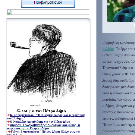
Γαβριηλίδη κυκλοφόρη
σελίδα)
.
Το έργο του 
(«Νέα Εποχή» Αγρινίο
Εστία» τεύχος 328, 15
Τριανταφυλλίδης κ.α
Όπως γράφει ο Φ. Στε
λυρική στην ουσία της 
διαμόρφωσε μια ιδιοσυ
είναι η καθαρή και πυ
ποιότητας του λόγου, 
Π. Δήμας
(σκίτσο)
ο Δήμας, διακρίνεται γ
Άλλοι για τον Πέτρο Δήμα
άνοστους λυρικούς γλυ
Κ. Στεργιόπουλου
:
"Η Κινέζικη ποίηση και η περίπτωση
εικόνες, αισθητοποιεί
του Π. Δήμα
"
Ο Ναπολέων Λαπαθιώτης για τον Πέτρο Δήμα
Πέραν όμως από την κρ
Δημοσθ. Γεωργοβασίλης: Λυρισμός και μύθος, η
περίπτωση του Πέτρου Δήμα
βεβαιώσουν ότι ο ποιη
Γιάννη Βλασόπουλου: "Πέτρου Δήμα: Ολίγο φως και
μακρινό..."