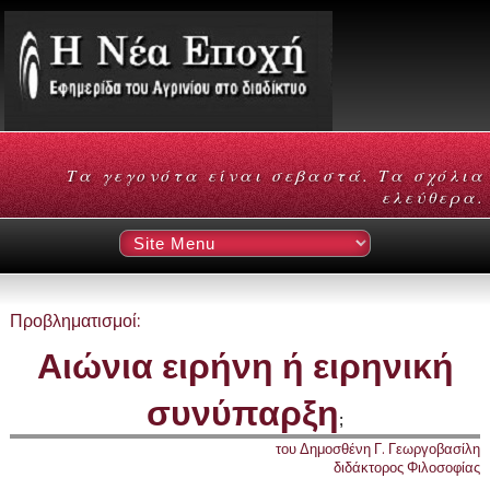
Τα γεγονότα είναι σεβαστά. Τα σχόλια
ελεύθερα.
Προβληματισμοί:
Αιώνια ειρήνη ή ειρηνική
συνύπαρξη
;
του Δημοσθένη Γ. Γεωργοβασίλη
διδάκτορος Φιλοσοφίας