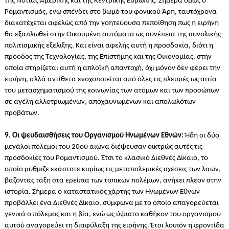
της Νότιας Αμερικής και της Κεντρικής Ευρώπης. Σήμερα όμως ο
Ρομαντισμός, ενώ σπένδει στο βωμό του φονικού Άρη, ταυτόχρονα
διακατέχεται αφελώς από την γοητεύουσα πεποίθηση πως η ειρήνη
θα εξαπλωθεί στην Οικουμένη αυτόματα ως συνέπεια της συνολικής
πολιτισμικής εξέλιξης. Και είναι αφελής αυτή η προσδοκία, διότι η
πρόοδος της Τεχνολογίας, της Επιστήμης και της Οικονομίας, στην
οποία στηρίζεται αυτή η απλοϊκή απαντοχή, όχι μόνον δεν φέρει την
ειρήνη, αλλά αντίθετα ενοχοποιείται από όλες τις πλευρές ως αιτία
του μετασχηματισμού της κοινωνίας των ατόμων και των προσώπων
σε αγέλη αλλοτριωμένων, αποχαυνωμένων και απολωλότων
προβάτων.
9. Οι ψευδαισθήσεις του Οργανισμού Ηνωμένων Εθνών:
Ήδη οι δύο
μεγάλοι πόλεμοι του 20ού αιώνα διέψευσαν οικτρώς αυτές τις
προσδοκίες του Ρομαντισμού. Έτσι το κλασικό Διεθνές Δίκαιο, το
οποίο ρύθμιζε εκάστοτε κυρίως τις μεταπολεμικές σχέσεις των λαών,
βάζοντας τάξη στα ερείπια των τοπικών πολέμων, ανήκει πλέον στην
ιστορία. Σήμερα ο καταστατικός χάρτης των Ηνωμένων Εθνών
προβάλλει ένα Διεθνές Δίκαιο, σύμφωνα με το οποίο απαγορεύεται
γενικά ο πόλεμος και η βία, ενώ ως ύψιστο καθήκον του οργανισμού
αυτού αναγορεύει τη διαφύλαξη της ειρήνης. Έτσι λοιπόν η φροντίδα