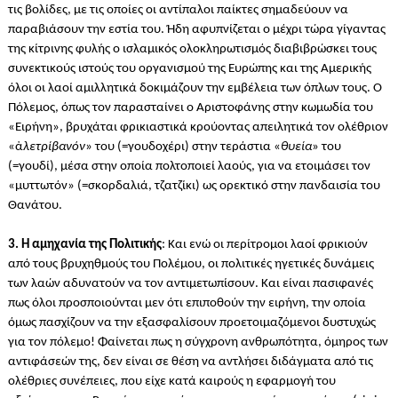
τις βολίδες, με τις οποίες οι αντίπαλοι παίκτες σημαδεύουν να
παραβιάσουν την εστία του. Ήδη αφυπνίζεται ο μέχρι τώρα γίγαντας
της κίτρινης φυλής ο ισλαμικός ολοκληρωτισμός διαβιβρώσκει τους
συνεκτικούς ιστούς του οργανισμού της Ευρώπης και της Αμερικής
όλοι οι λαοί αμιλλητικά δοκιμάζουν την εμβέλεια των όπλων τους. Ο
Πόλεμος, όπως τον παρασταίνει ο Αριστοφάνης στην κωμωδία του
«Ειρήνη», βρυχάται φρικιαστικά κρούοντας απειλητικά τον ολέθριον
«ἀ
λετρίβανόν
» του (=γουδοχέρι) στην τεράστια «
θυεία
» του
(=γουδί), μέσα στην οποία πολτοποιεί λαούς, για να ετοιμάσει τον
«μυττωτόν» (=σκορδαλιά, τζατζίκι) ως ορεκτικό στην πανδαισία του
Θανάτου.
3. Η αμηχανία της Πολιτικής
: Και ενώ οι περίτρομοι λαοί φρικιούν
από τους βρυχηθμούς του Πολέμου, οι πολιτικές ηγετικές δυνάμεις
των λαών αδυνατούν να τον αντιμετωπίσουν. Και είναι πασιφανές
πως όλοι προσποιούνται μεν ότι επιποθούν την ειρήνη, την οποία
όμως πασχίζουν να την εξασφαλίσουν προετοιμαζόμενοι δυστυχώς
για τον πόλεμο! Φαίνεται πως η σύγχρονη ανθρωπότητα, όμηρος των
αντιφάσεών της, δεν είναι σε θέση να αντλήσει διδάγματα από τις
ολέθριες συνέπειες, που είχε κατά καιρούς η εφαρμογή του