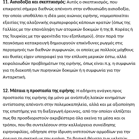
11. Αισιοδοξία και σκεπτικισμός:
Αυτός ο σκεπτικισμός, που
επικρατεί σήμερα διεθνώς απέναντι στην ενθουσιώδη αισιοδοξία,
την οποία υποθάλπει η ιδέα μιας αιώνιας ειρήνης, νομιμοποιείται
εξαιτίας της αλαζονικής συμπεριφοράς κάποιων κρατών (όπως της
Γαλλίας με την επανάληψη των ατομικών δοκιμών ή της Β. Κορέας ή
της Τουρκίας με την φρενίτιδα του εξοπλισμού), όταν παρά την
παγκόσμια κατακραυγή δημιουργούν επικίνδυνες ρωγμές στις
περγαμηνές των διεθνών συμφωνιών, οι οποίες με πολλούς μόχθους
και θυσίες είχαν υπογραφεί για την επίλυση μερικών έστω, αλλά
κεφαλαιωδών προβλημάτων της ειρήνης, όπως είναι π.χ. η συμφωνία
για τη διακοπή των πυρηνικών δοκιμών ή η συμφωνία για την
Ανταρκτική.
12. Μάταια η προστασία της ειρήνης
: Η αδήριτη ανάγκη προς
προστασία της ειρήνης όχι μόνο με ανάπτυξη λαϊκών κινημάτων
αντίστασης απέναντι στην πολεμοκαπηλεία, αλλά και με αξιοποίηση
της επιστήμης για τη διεξαγωγή έρευνας, από την οποίαν ελπίζεται
πως θα προσδιοριστούν ακριβέστερα όλα εκείνα τα μέσα και οι
τρόποι, που θα συντελέσουν στην καλλιέργεια συνείδησης
ειρηνοφιλίας, οδήγησε στην ίδρυση ινστιτούτων αρμοδίων για την
έρευνα τη σχετική με την ειρήνη. Τα βασικά θέματα των μελετών