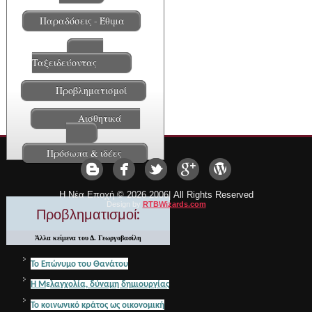
Παραδόσεις - Έθιμα
Ταξειδεύοντας
Προβληματισμοί
Αισθητικά
Πρόσωπα & ιδέες
Η Νέα Εποχή ©
2026 2006| All Rights Reserved
Design by
RTBWizards.com
Προβληματισμοί:
Άλλα κείμενα του Δ. Γεωργοβασίλη
Το Επώνυμο του
Θανάτου
Η Μ
ε
λαγχολία, δύναμη δημιουργίας
Το κοινωνικό κράτος ως οικονομική