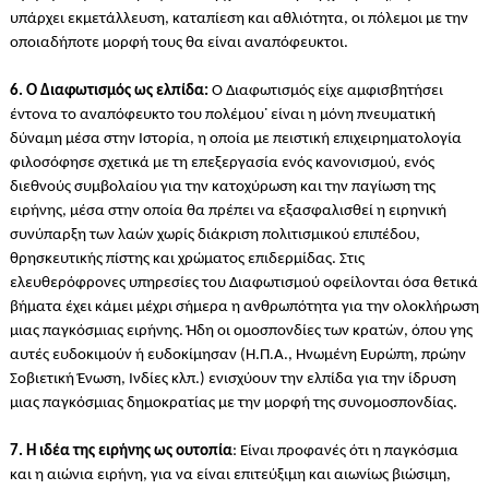
υπάρχει εκμετάλλευση, καταπίεση και αθλιότητα, οι πόλεμοι με την
οποιαδήποτε μορφή τους θα είναι αναπόφευκτοι.
6. Ο Διαφωτισμός ως ελπίδα:
Ο Διαφωτισμός είχε αμφισβητήσει
έντονα το αναπόφευκτο του πολέμου˙ είναι η μόνη πνευματική
δύναμη μέσα στην Ιστορία, η οποία με πειστική επιχειρηματολογία
φιλοσόφησε σχετικά με τη επεξεργασία ενός κανονισμού, ενός
διεθνούς συμβολαίου για την κατοχύρωση και την παγίωση της
ειρήνης, μέσα στην οποία θα πρέπει να εξασφαλισθεί η ειρηνική
συνύπαρξη των λαών χωρίς διάκριση πολιτισμικού επιπέδου,
θρησκευτικής πίστης και χρώματος επιδερμίδας. Στις
ελευθερόφρονες υπηρεσίες του Διαφωτισμού οφείλονται όσα θετικά
βήματα έχει κάμει μέχρι σήμερα η ανθρωπότητα για την ολοκλήρωση
μιας παγκόσμιας ειρήνης. Ήδη οι ομοσπονδίες των κρατών, όπου γης
αυτές ευδοκιμούν ή ευδοκίμησαν (Η.Π.Α., Ηνωμένη Ευρώπη, πρώην
Σοβιετική Ένωση, Ινδίες κλπ.) ενισχύουν την ελπίδα για την ίδρυση
μιας παγκόσμιας δημοκρατίας με την μορφή της συνομοσπονδίας.
7. Η ιδέα της ειρήνης ως ουτοπία
: Είναι προφανές ότι η παγκόσμια
και η αιώνια ειρήνη, για να είναι επιτεύξιμη και αιωνίως βιώσιμη,