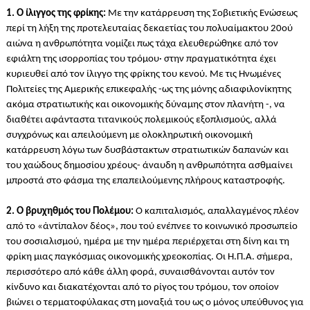
1. Ο ίλιγγος της φρίκης:
Με την κατάρρευση της Σοβιετικής Ενώσεως
περί τη λήξη της προτελευταίας δεκαετίας του πολυαίμακτου 20ού
αιώνα η ανθρωπότητα νομίζει πως τάχα ελευθερώθηκε από τον
εφιάλτη της ισορροπίας του τρόμου· στην πραγματικότητα έχει
κυριευθεί από τον ίλιγγο της φρίκης του κενού. Με τις Ηνωμένες
Πολιτείες της Αμερικής επικεφαλής -ως της μόνης αδιαφιλονίκητης
ακόμα στρατιωτικής και οικονομικής δύναμης στον πλανήτη -, να
διαθέτει αφάνταστα τιτανικούς πολεμικούς εξοπλισμούς, αλλά
συγχρόνως και απειλούμενη με ολοκληρωτική οικονομική
κατάρρευση λόγω των δυσβάστακτων στρατιωτικών δαπανών και
του χαώδους δημοσίου χρέους- άναυδη η ανθρωπότητα ασθμαίνει
μπροστά στο φάσμα της επαπειλούμενης πλήρους καταστροφής.
2. Ο βρυχηθμός του Πολέμου:
Ο καπιταλισμός, απαλλαγμένος πλέον
από το «ἀντίπαλον δέος», που τού ενέπνεε το κοινωνικό προσωπείο
του σοσιαλισμού, ημέρα με την ημέρα περιέρχεται στη δίνη και τη
φρίκη μιας παγκόσμιας οικονομικής χρεοκοπίας. Οι Η.Π.Α. σήμερα,
περισσότερο από κάθε άλλη φορά, συναισθάνονται αυτόν τον
κίνδυνο και διακατέχονται από το ρίγος του τρόμου, τον οποίον
βιώνει ο τερματοφύλακας στη μοναξιά του ως ο μόνος υπεύθυνος για