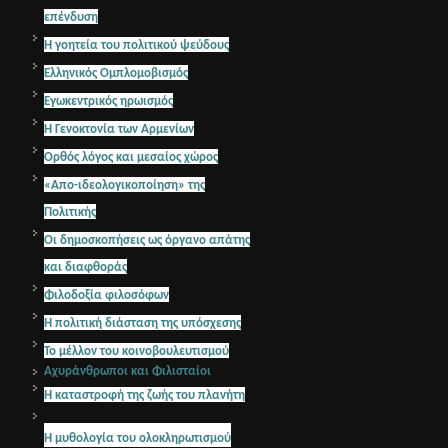
επένδυση
Η γοητεία του πολιτικού ψεύδους
Ελληνικός Ομπλομoβισμός
Εγωκεντρικός ηρωισμός
Η Γενοκτονία των Αρμενίων
Ορθός λόγος και μεσαίος χώρος
«Απο-ιδεολογικοποίηση» της
Πολιτικής
Οι δημοσκοπήσεις ως όργανο απάτης
και διαφθοράς
Φιλοδοξία φιλοσόφων
H πολιτική διάσταση της υπόσχεσης
Το μέλλον του κοινοβουλευτισμού
Αχυράνθρωποι και Φιλισταίοι
Η καταστροφή της ζωής του πλανήτη
Η μυθολογία του ολοκληρωτισμού