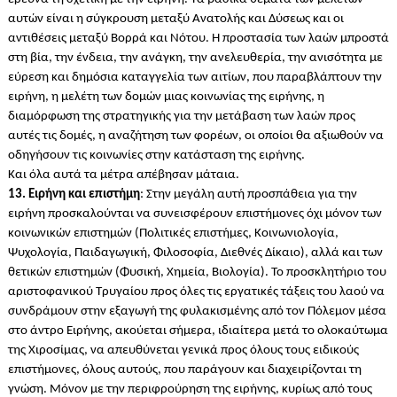
αυτών είναι η σύγκρουση μεταξύ Ανατολής και Δύσεως και οι
αντιθέσεις μεταξύ Βορρά και Νότου. Η προστασία των λαών μπροστά
στη βία, την ένδεια, την ανάγκη, την ανελευθερία, την ανισότητα με
εύρεση και δημόσια καταγγελία των αιτίων, που παραβλάπτουν την
ειρήνη, η μελέτη των δομών μιας κοινωνίας της ειρήνης, η
διαμόρφωση της στρατηγικής για την μετάβαση των λαών προς
αυτές τις δομές, η αναζήτηση των φορέων, οι οποίοι θα αξιωθούν να
οδηγήσουν τις κοινωνίες στην κατάσταση της ειρήνης.
Και όλα αυτά τα μέτρα απέβησαν μάταια.
13. Ειρήνη και επιστήμη
: Στην μεγάλη αυτή προσπάθεια για την
ειρήνη προσκαλούνται να συνεισφέρουν επιστήμονες όχι μόνον των
κοινωνικών επιστημών (Πολιτικές επιστήμες, Κοινωνιολογία,
Ψυχολογία, Παιδαγωγική, Φιλοσοφία, Διεθνές Δίκαιο), αλλά και των
θετικών επιστημών (Φυσική, Χημεία, Βιολογία). Το προσκλητήριο του
αριστοφανικού Τρυγαίου προς όλες τις εργατικές τάξεις του λαού να
συνδράμουν στην εξαγωγή της φυλακισμένης από τον Πόλεμον μέσα
στο άντρο Ειρήνης, ακούεται σήμερα, ιδιαίτερα μετά το ολοκαύτωμα
της Χιροσίμας, να απευθύνεται γενικά προς όλους τους ειδικούς
επιστήμονες, όλους αυτούς, που παράγουν και διαχειρίζονται τη
γνώση. Μόνον με την περιφρούρηση της ειρήνης, κυρίως από τους