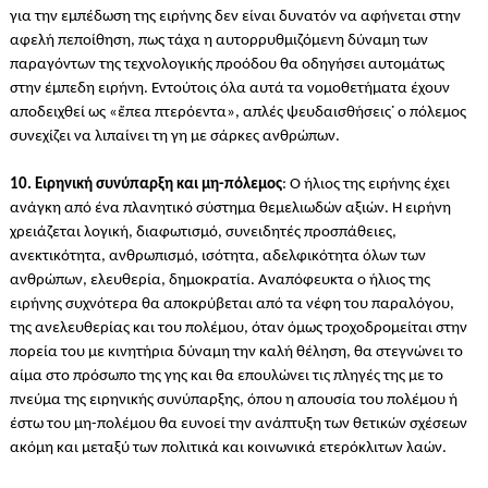
για την εμπέδωση της ειρήνης δεν είναι δυνατόν να αφήνεται στην
αφελή πεποίθηση, πως τάχα η αυτορρυθμιζόμενη δύναμη των
παραγόντων της τεχνολογικής προόδου θα οδηγήσει αυτομάτως
στην έμπεδη ειρήνη.
Εντούτοις όλα αυτά τα νομοθετήματα έχουν
αποδειχθεί ως «ἔπεα πτερόεντα», απλές ψευδαισθήσεις˙ ο πόλεμος
συνεχίζει να λιπαίνει τη γη με σάρκες ανθρώπων.
10. Ειρηνική συνύπαρξη και μη-πόλεμος
: Ο ήλιος της ειρήνης έχει
ανάγκη από ένα πλανητικό σύστημα θεμελιωδών αξιών. Η ειρήνη
χρειάζεται λογική, διαφωτισμό, συνειδητές προσπάθειες,
ανεκτικότητα, ανθρωπισμό, ισότητα, αδελφικότητα όλων των
ανθρώπων, ελευθερία, δημοκρατία. Αναπόφευκτα ο ήλιος της
ειρήνης συχνότερα θα αποκρύβεται από τα νέφη του παραλόγου,
της ανελευθερίας και του πολέμου, όταν όμως τροχοδρομείται στην
πορεία του με κινητήρια δύναμη την καλή θέληση, θα στεγνώνει το
αίμα στο πρόσωπο της γης και θα επουλώνει τις πληγές της με το
πνεύμα της ειρηνικής συνύπαρξης, όπου η απουσία του πολέμου ή
έστω του μη-πολέμου θα ευνοεί την ανάπτυξη των θετικών σχέσεων
ακόμη και μεταξύ των πολιτικά και κοινωνικά ετερόκλιτων λαών.