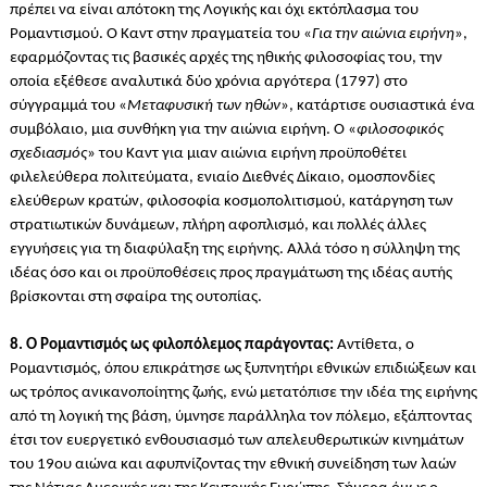
πρέπει να είναι απότοκη της Λογικής και όχι εκτόπλασμα του
Ρομαντισμού. Ο Καντ στην πραγματεία του «
Για την αιώνια ειρήνη
»,
εφαρμόζοντας τις βασικές αρχές της ηθικής φιλοσοφίας του, την
οποία εξέθεσε αναλυτικά δύο χρόνια αργότερα (1797) στο
σύγγραμμά του «
Μεταφυσική των ηθών
», κατάρτισε ουσιαστικά ένα
συμβόλαιο, μια συνθήκη για την αιώνια ειρήνη. Ο «
φιλοσοφικός
σχεδιασμός
» του Καντ για μιαν αιώνια ειρήνη προϋποθέτει
φιλελεύθερα πολιτεύματα, ενιαίο Διεθνές Δίκαιο, ομοσπονδίες
ελεύθερων κρατών, φιλοσοφία κοσμοπολιτισμού, κατάργηση των
στρατιωτικών δυνάμεων, πλήρη αφοπλισμό, και πολλές άλλες
εγγυήσεις για τη διαφύλαξη της ειρήνης. Αλλά τόσο η σύλληψη της
ιδέας όσο και οι προϋποθέσεις προς πραγμάτωση της ιδέας αυτής
βρίσκονται στη σφαίρα της ουτοπίας.
8. Ο Ρομαντισμός ως φιλοπόλεμος παράγοντας:
Αντίθετα, ο
Ρομαντισμός, όπου επικράτησε ως ξυπνητήρι εθνικών επιδιώξεων και
ως τρόπος ανικανοποίητης ζωής, ενώ μετατόπισε την ιδέα της ειρήνης
από τη λογική της βάση, ύμνησε παράλληλα τον πόλεμο, εξάπτοντας
έτσι τον ευεργετικό ενθουσιασμό των απελευθερωτικών κινημάτων
του 19ου αιώνα και αφυπνίζοντας την εθνική συνείδηση των λαών