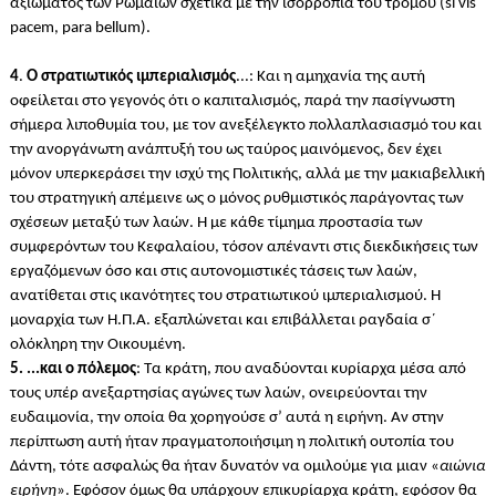
αξιώματος των Ρωμαίων σχετικά με την ισορροπία του τρόμου (si vis
pacem, para bellum).
4
.
Ο στρατιωτικός ιμπεριαλισμός
...: Και η αμηχανία της αυτή
οφείλεται στο γεγονός ότι ο καπιταλισμός, παρά την πασίγνωστη
σήμερα λιποθυμία του, με τον ανεξέλεγκτο πολλαπλασιασμό του και
την ανοργάνωτη ανάπτυξή του ως ταύρος μαινόμενος, δεν έχει
μόνον υπερκεράσει την ισχύ της Πολιτικής, αλλά με την μακιαβελλική
του στρατηγική απέμεινε ως ο μόνος ρυθμιστικός παράγοντας των
σχέσεων μεταξύ των λαών. Η με κάθε τίμημα προστασία των
συμφερόντων του Κεφαλαίου, τόσον απέναντι στις διεκδικήσεις των
εργαζόμενων όσο και στις αυτονομιστικές τάσεις των λαών,
ανατίθεται στις ικανότητες του στρατιωτικού ιμπεριαλισμού. Η
μοναρχία των Η.Π.Α. εξαπλώνεται και επιβάλλεται ραγδαία σ΄
ολόκληρη την Οικουμένη.
5. ...και ο πόλεμος
: Τα κράτη, που αναδύονται κυρίαρχα μέσα από
τους υπέρ ανεξαρτησίας αγώνες των λαών, ονειρεύονται την
ευδαιμονία, την οποία θα χορηγούσε σ’ αυτά η ειρήνη. Αν στην
περίπτωση αυτή ήταν πραγματοποιήσιμη η πολιτική ουτοπία του
Δάντη, τότε ασφαλώς θα ήταν δυνατόν να ομιλούμε για μιαν «
αιώνια
ειρήνη
». Εφόσον όμως θα υπάρχουν επικυρίαρχα κράτη, εφόσον θα