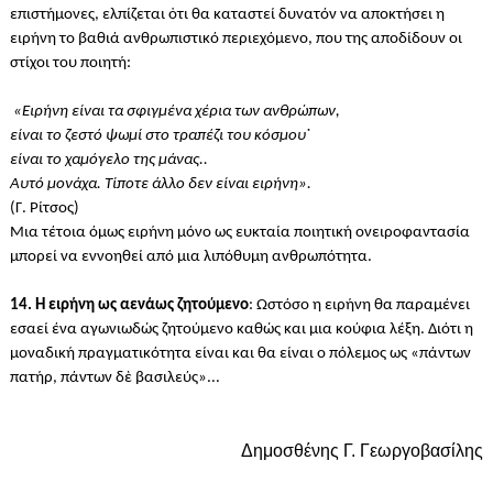
επιστήμονες, ελπίζεται ὀτι θα καταστεί δυνατόν να αποκτήσει η
ειρήνη το βαθιά ανθρωπιστικό περιεχόμενο, που της αποδίδουν οι
στίχοι του ποιητή:
«Ειρήνη είναι τα σφιγμένα χέρια των ανθρώπων,
είναι το ζεστό ψωμί στο τραπέζι του κόσμου˙
είναι το χαμόγελο της μάνας..
Αυτό μονάχα. Τίποτε άλλο δεν είναι ειρήνη».
(Γ. Ρίτσος)
Μια τέτοια όμως ειρήνη μόνο ως ευκταία ποιητική ονειροφαντασία
μπορεί να εννοηθεί από μια λιπόθυμη ανθρωπότητα.
14. Η ειρήνη ως αενάως ζητούμενο
: Ωστόσο η ειρήνη θα παραμένει
εσαεί ένα αγωνιωδώς ζητούμενο καθώς και μια κούφια λέξη. Διότι η
μοναδική πραγματικότητα είναι και θα είναι ο πόλεμος ως «πάντων
πατήρ, πάντων δὲ βασιλεύς»...
Δημοσθένης Γ. Γεωργοβασίλης