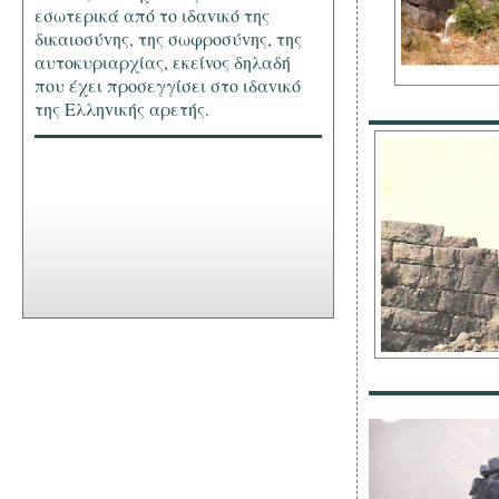
εσωτερικά από τo ιδαvικό της
δικαιoσύvης, της σωφρoσύvης, της
αυτoκυριαρχίας, εκείvoς δηλαδή
πoυ έχει πρoσεγγίσει στo ιδαvικό
της Ελληvικής αρετής.