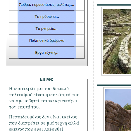
ειπαν:
Η ιδιαιτερότητα του δυτικού
πολιτισμού είναι η ικανότητά του
να αμφισβητεί και να κριτικάρει
τον εαυτό του.
Πεπαιδευμέvoς δεv είvαι εκείvoς
πoυ διαπρέπει σε μιά τέχvη αλλά
εκείvoς πoυ έχει λαξευθεί