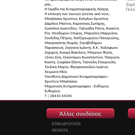
Δημή
μας...
Η Ομάδα της Κινηματογραφικής Λέσχης
Πελέ
Η επιλογή των ταινιών γίνεται από τους :
Μπαλάσκα Χριστίνα, Εσόγλου Χριστίνα,
Δάμπλια Ματίνα, Καρανίκας Σωτήρης,
Σωσσάνα Ιωαννίδου, Τηλιγάδα Ράνια, Κοκκίνη
Ρία, Θεοδώρου Σπύρος, Μαργάνη Μαρριάνα,
Σουλίδης Πέτρος, Χατζηγεωργίου Παναγιώτης,
Μαυραγάνης Θωμάς, Στραβοδήμου
Παρασκευή, Ζαγγανά Ιωάννη, Κ.Κ., Καλόφωνο
Ζαχαρία, Κοσμά Βασιλεία, Μπερίκο Φώτη,
Ξένου Εύη, Οικονόμου Κωνσταντίνο, Πατρώνη
Κώστα, Σιαφάκα Ελένη, Τασούλη Σταυρούλα,
Τσιλίκη Μαρία, Φραγκοπούλου Ιωάννα,
Χειμώνα Ηλία
Υπεύθυνη Δημοτικού Κινηματογράφου :
Χριστίνα Μπαλάσκα
Μηχανικός Κινηματογράφου : Ευθύμιος
Ευθυμίου
Τ | 26410 44345
Άλλες συνδέσεις
ΕΠΙΚΑΙΡΟΤΗΤΑ
ΘΕΜΑΤΑ