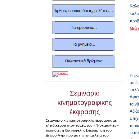
Καλο
καλα
προβο
Μιά 
Η έν
με έ
καλό
Σεμινάριo
Αφιε
κινηματογραφικής
ταινί
έκφρασης
Αξίζ
Επιχ
Σεμινάριο κινηματογραφικής έκφρασης με
τοπι
εξειδίκευση στον τομέα του «Ντοκιμαντέρ»
υλοποιεί η Κοινωφελής Επιχείρηση του
εκπα
Δήμου Αγρινίου με την επιμέλεια του