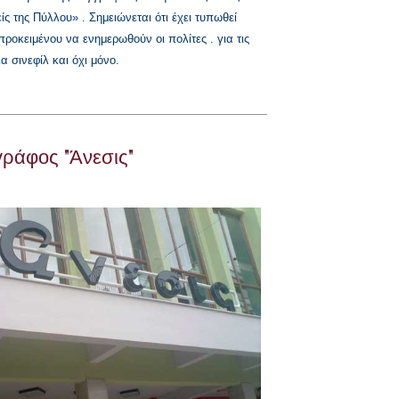
ίς της Πύλλου» .
Σημειώνεται ότι έχει τυπωθεί
ροκειμένου να ενημερωθούν οι πολίτες . για τις
α σινεφίλ και όχι μόνο.
γράφος "Άνεσις"