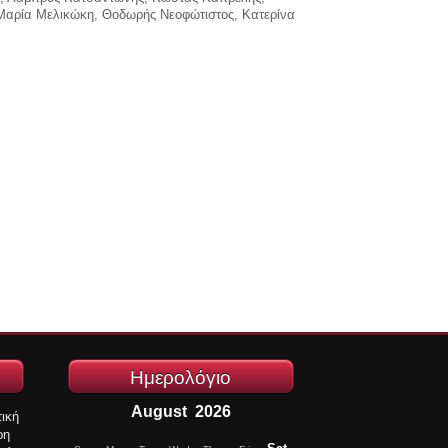
Μαρία Μελικώκη, Θοδωρής Νεοφώτιστος, Κατερίνα
Ημερολόγιο
August
2026
ική
ρη