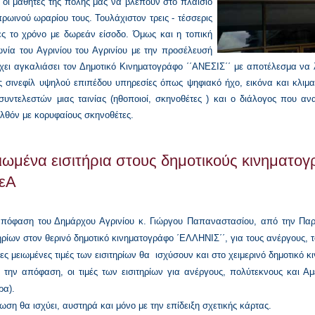
 οι μαθητές της πόλης μας να βλέπουν στο πλαίσιο
πρωινού ωραρίου τους. Τουλάχιστον τρεις - τέσσερις
ίες το χρόνο με δωρεάν είσοδο. Όμως και η τοπική
ωνία του Αγρινίου του Αγρινίου με την προσέλευσή
έχει αγκαλιάσει τον Δημοτικό Κινηματογράφο ΄΄ΑΝΕΣΙΣ΄΄ με αποτέλεσμα να λ
ς σινεφίλ υψηλού επιπέδου υπηρεσίες όπως ψηφιακό ήχο, εικόνα και κλιμα
συντελεστών μιας ταινίας (ηθοποιοί, σκηνοθέτες ) και ο διάλογος που αν
λθόν με κορυφαίους σκηνοθέτες.
ιωμένα εισιτήρια στους δημοτικούς κινηματογ
εΑ
πόφαση του Δημάρχου Αγρινίου κ. Γιώργου Παπαναστασίου, από την Πα
τηρίων στον θερινό δημοτικό κινηματογράφο ΄ΕΛΛΗΝΙΣ΄΄, για τους ανέργους, 
ες μειωμένες τιμές των εισιτηρίων θα
ισχύσουν και στο χειμερινό δημοτικό 
 την απόφαση, οι τιμές των εισιτηρίων για ανέργους, πολύτεκνους και 
ρα).
ίωση θα ισχύει, αυστηρά και μόνο με την επίδειξη σχετικής κάρτας.