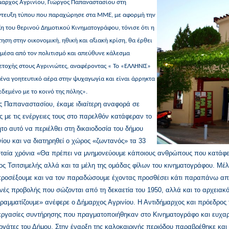
μαρχος Αγρινίου, Γιώργος Παπαναστασίου στη
ντευξη τύπου που παραχώρησε στα ΜΜΕ, με αφορμή την
η του θερινού Δημοτικού Κινηματογράφου, τόνισε ότι η
ηση στην οικονομική, ηθική και αξιακή κρίση, θα έρθει
μέσα από τον πολιτισμό και απεύθυνε κάλεσμα
τοχής στους Αγρινιώτες, αναφέροντας « Το «ΕΛΛΗΝΙΣ»
 ένα γοητευτικό αέρα στην ψυχαγωγία και είναι άρρηκτα
δεμένο με το κοινό της πόλης».
ς Παπαναστασίου, έκαμε ιδιαίτερη αναφορά σε
ς με τις ενέργειες τους στο παρελθόν κατάφεραν το
ητο αυτό να περιέλθει στη δικαιοδοσία του δήμου
νίου και να διατηρηθεί ο χώρος «ζωντανός» τα 33
υταία χρόνια «Θα πρέπει να μνημονεύουμε κάποιους ανθρώπους που κατάφε
ιος Τσιτσιμελής αλλά και τα μέλη της ομάδας φίλων του κινηματογράφου. Μέλ
προσέξουμε και να τον παραδώσουμε έχοντας προσθέσει κάτι παραπάνω απ
νές προβολής που σώζονται από τη δεκαετία του 1950, αλλά και το αρχειακό
ραμματίζουμε» ανέφερε ο Δήμαρχος Αγρινίου.
Η Αντιδήμαρχος και πρόεδρος
 εργασίες συντήρησης που πραγματοποιήθηκαν στο Κινηματογράφο και ευχαρ
ργάτες του Δήμου.
Στην έναρξη της καλοκαιρινής περιόδου παραβρέθηκε και