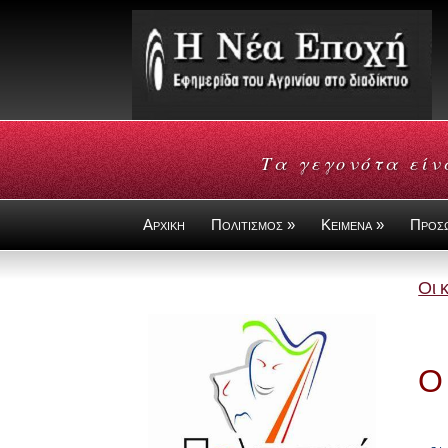
Τα γεγονότα είν
Αρχικη
Πολιτισμος »
Κειμενα »
Προσ
Οι 
Ο