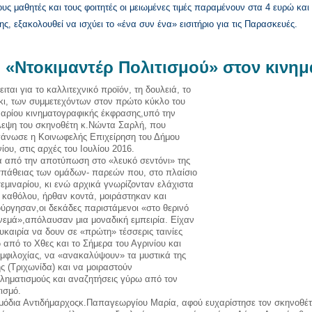
τους μαθητές και τους φοιτητές οι μειωμένες τιμές παραμένουν στα 4 ευρώ και
ης, εξακολουθεί να ισχύει το «ένα συν ένα» εισιτήριο για τις Παρασκευές.
«Ντοκιμαντέρ Πολιτισμού» στον κινη
ιται για το καλλιτεχνικό προϊόν, τη δουλειά, το
κι, των συμμετεχόντων στον πρώτο κύκλο του
ναρίου κινηματογραφικής έκφρασης,υπό την
λεψη του σκηνοθέτη κ.Νώντα Σαρλή, που
γάνωσε η Κοινωφελής Επιχείρηση του Δήμου
ίου, στις αρχές του Ιουλίου 2016.
 από την αποτύπωση στο «λευκό σεντόνι» της
πάθειας των ομάδων- παρεών που, στο πλαίσιο
σεμιναρίου, κι ενώ αρχικά γνωρίζονταν ελάχιστα
ι καθόλου, ήρθαν κοντά, μοιράστηκαν και
ούργησαν,οι δεκάδες παριστάμενοι «στο θερινό
ινεμά»,απόλαυσαν μια μοναδική εμπειρία. Είχαν
ευκαιρία να δουν σε «πρώτη» τέσσερις ταινίες
 από το Χθες και το Σήμερα του Αγρινίου και
Αμφιλοχίας, να «ανακαλύψουν» τα μυστικά της
ης (Τριχωνίδα) και να μοιραστούν
ληματισμούς και αναζητήσεις γύρω από τον
τισμό.
μόδια Αντιδήμαρχοςκ.Παπαγεωργίου Μαρία, αφού ευχαρίστησε τον σκηνοθέτ