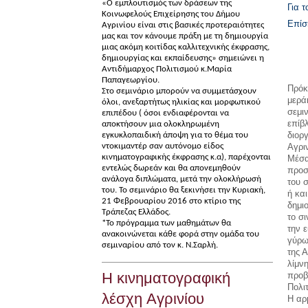
«Ο εμπλουτισμός των δράσεων της
Για 
Κοινωφελούς Επιχείρησης του Δήμου
Επίσ
Αγρινίου είναι στις βασικές προτεραιότητες
μας και τον κάνουμε πράξη με τη δημιουργία
μιας ακόμη κοιτίδας καλλιτεχνικής έκφρασης,
δημιουργίας και εκπαίδευσης» σημειώνει η
Αντιδήμαρχος Πολιτισμού κ.Μαρία
Παπαγεωργίου.
Πρόκε
Στο σεμινάριο μπορούν να συμμετάσχουν
μερά
όλοι, ανεξαρτήτως ηλικίας και μορφωτικού
σεμι
επιπέδου ( όσοι ενδιαφέρονται να
επίβ
αποκτήσουν μια ολοκληρωμένη
διορ
εγκυκλοπαιδική άποψη για το θέμα του
ντοκιμαντέρ σαν αυτόνομο είδος
Αγριν
κινηματογραφικής έκφρασης κ.α), παρέχονται
Μέσα
εντελώς δωρεάν και θα απονεμηθούν
προσ
ανάλογα διπλώματα, μετά την ολοκλήρωσή
του 
του. Το σεμινάριο θα ξεκινήσει την Κυριακή,
ή κα
21 Φεβρουαρίου 2016 στο κτίριο της
δημι
Τράπεζας Ελλάδος.
το σ
*Το πρόγραμμα των μαθημάτων θα
την 
ανακοινώνεται κάθε φορά στην ομάδα του
γύρω
σεμιναρίου από τον κ. Ν.Σαρλή.
της 
λίμν
Η κινηματογραφική
προβ
Πολι
λέσχη Αγρινίου
Η αρ