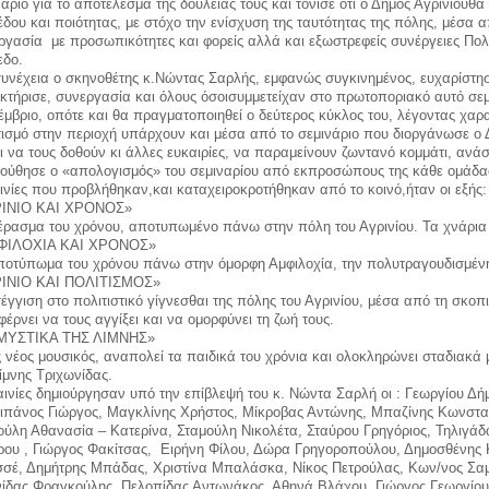
νάριο για το αποτέλεσμα της δουλειάς τους και τόνισε ότι ο Δήμος Αγρινίουθα
έδου και ποιότητας, με στόχο την ενίσχυση της ταυτότητας της πόλης, μέσα 
ργασία με προσωπικότητες και φορείς αλλά και εξωστρεφείς συνέργειες Πολι
εδο.
συνέχεια ο σκηνοθέτης κ.Νώντας Σαρλής, εμφανώς συγκινημένος, ευχαρίστησ
κτήρισε, συνεργασία και όλους όσοισυμμετείχαν στο πρωτοποριακό αυτό σεμ
έμβριο, οπότε και θα πραγματοποιηθεί ο δεύτερος κύκλος του, λέγοντας χαρ
τισμό στην περιοχή υπάρχουν και μέσα από το σεμινάριο που διοργάνωσε ο 
ι να τους δοθούν κι άλλες ευκαιρίες, να παραμείνουν ζωντανό κομμάτι, ανά
ούθησε ο «απολογισμός» του σεμιναρίου από εκπροσώπους της κάθε ομάδα
αινίες που προβλήθηκαν,και καταχειροκροτήθηκαν από το κοινό,ήταν οι εξής:
ΡΙΝΙΟ ΚΑΙ ΧΡΟΝΟΣ»
έρασμα του χρόνου, αποτυπωμένο πάνω στην πόλη του Αγρινίου. Τα χνάρια 
ΦΙΛΟΧΙΑ ΚΑΙ ΧΡΟΝΟΣ»
ποτύπωμα του χρόνου πάνω στην όμορφη Αμφιλοχία, την πολυτραγουδισμέν
ΙΝΙΟ ΚΑΙ ΠΟΛΙΤΙΣΜΟΣ»
έγγιση στο πολιτιστικό γίγνεσθαι της πόλης του Αγρινίου, μέσα από τη σκοπ
φέρνει να τους αγγίξει και να ομορφύνει τη ζωή τους.
 ΜΥΣΤΙΚΑ ΤΗΣ ΛΙΜΝΗΣ»
 νέος μουσικός, αναπολεί τα παιδικά του χρόνια και ολοκληρώνει σταδιακά
λίμνης Τριχωνίδας.
ταινίες δημιούργησαν υπό την επίβλεψή του κ. Νώντα Σαρλή οι : Γεωργίου 
ιπάνος Γιώργος, Μαγκλίνης Χρήστος, Μίκροβας Αντώνης, Μπαζίνης Κωνστα
ούλη Αθανασία – Κατερίνα, Σταμούλη Νικολέτα, Σταύρου Γρηγόριος, Τηλιγά
ρου , Γιώργος Φακίτσας, Ειρήνη Φίλου, Δώρα Γρηγοροπούλου, Δημοσθένη
σέ, Δημήτρης Μπάδας, Χριστίνα Μπαλάσκα, Νίκος Πετρούλας, Κων/νος Σαμ
ίδας Φραγκούλης, Πελοπίδας Αντωνάκος, Αθηνά Βλάχου, Γιώργος Γεωργίο