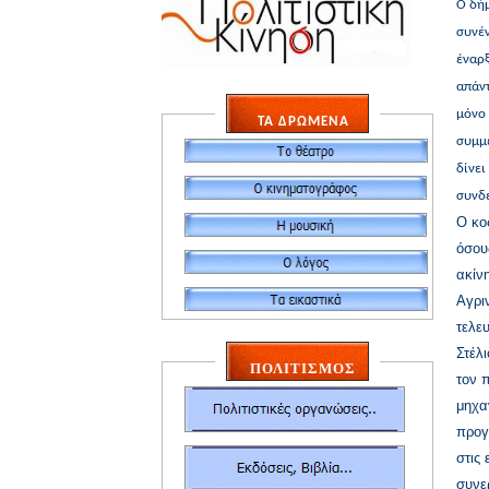
Ο δή
συνέ
έναρξ
απάντ
μόνο 
ΤΑ ΔΡΩΜΕΝΑ
συμμε
δίνει
συνδε
Ο κο
όσου
ακίν
Αγρι
τελε
Στέλ
ΠΟΛΙΤΙΣΜΟΣ
τον 
μηχα
προγ
στις
συνε