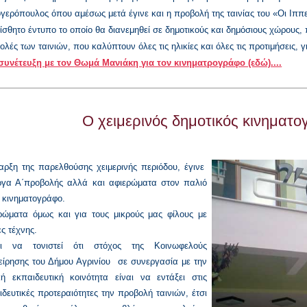
γερόπουλος όπου αμέσως μετά έγινε και η προβολή της ταινίας του «Οι Ιππε
ίσθητο έντυπο το οποίο θα διανεμηθεί σε δημοτικούς και δημόσιους χώρους, π
λές των ταινιών, που καλύπτουν όλες τις ηλικίες και όλες τις προτιμήσεις, γι
συνέτευξη με τον
Θωμά Μανιάκη για τον κινηματρογράφο (εδώ)....
Ο χειμερινός δημοτικός κινηματο
αρξη της παρελθούσης χειμερινής περιόδου, έγινε
ργα Α΄προβολής αλλά και αφιερώματα στον παλιό
 κινηματογράφο.
ρώματα όμως και για τους μικρούς μας φίλους με
ες τέχνης.
ει να τονιστεί ότι στόχος της Κοινωφελούς
είρησης του Δήμου Αγρινίου σε συνεργασία με την
κή εκπαιδευτική κοινότητα είναι να εντάξει στις
ιδευτικές προτεραιότητες την προβολή ταινιών, έτσι