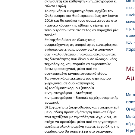
ώστε
σκηνοθέτη και καθηγητή κινηματογράφου κ.
Νώντα Σαρλή.
του 
Τo σεμινάριo κινηματογράφου αρχίζει τον
ταιν
Φεβρουάριο και θα διαρκέσει έως τον Ιούνιο
2016 και θα εισάγει τους συμμετέχοντες στο
κοιν
«μαγικό κόσμο» της έβδομης τέχνης, με
της 
τέτοιο τρόπο ώστε στο τέλος να παραχθεί μία
ταινία!
στου
Επίσης θα δώσει σε όλους τους
των 
συμμετέχοντες τις απαραίτητες εμπειρίες και
παρε
γνώσεις ώστε να μπορούν να λειτουργούν
σαν «καλοί θεατές», ή ακόμα, αξιοποιώντας
τις δυνατότητες που δίνουν σε όλους οι νέες
τεχνολογίες, να μπορούν να εκφραστούν,
Με
έστω ερασιτεχνικά, μέσα από το
συγκεκριμένο κινηματογραφικό είδος.
Αμ
Τα γνωστικά αντικείμενα του σεμιναρίου
χωρίζονται σε δύο κατηγορίες:
Α) Μαθήματα κορμού (Ιστορία
κινηματογράφου – Αισθητική
Με α
κινηματογράφου – Βασικές αρχές σεναριακής
εισι
γραφής).
Β) Εργαστήρια (σκηνοθεσίας και ντοκιμαντέρ)
Οι νέ
με ομαδική πρακτική άσκηση πάνω σε θέμα
Μετά
που σχετίζεται με την πόλη του Αγρινίου, με
στόχο να προκύψει μέσα από τα εργαστήρια
σήμε
αυτά μια ολοκληρωμένη ταινία, έργο όλης της
Η με
ομάδας που θα συμμετέχει στο σεμινάριο.