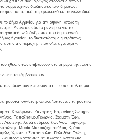
 συνεχίσει να είναι αρωγός σεδράσεις τέτοιου
από συμμετοχικές διαδικασίες των δημοτών,
τισμού, σε τοπικό, περιφερειακό και πανελλαδικό
ε το Δήμο Αγρινίου για την άψογη, όπως τη
ινάριο. Ανανέωσε δε το ραντεβού για το
ακτηριστικά: «Οι άνθρωποι που δημιουργούν
Δήμος Αγρινίου, το διαπιστώσαμε εμπράκτως.
σα αυτής της περιοχής, που όλοι αγαπάμε».
ς.
του χθες, όπως επιβιώνουν στο σήμερα της πόλης.
η«νύφη του Αμβρακικού».
ιά των ίδιων των κατοίκων της. Πόσο ο πολιτισμός
 μια μουσική σύνθεση, αποκαλύπτοντας τα μυστικά
Δήμητρα, Καλόφωνος Ζαχαρίας. Καρανίκας Σωτήρης,
ντίνος, ΠαπαζήσιμουΓεωργία, Σταμάτη Έφη,
δας Λευτέρης, Χατζηανδρέου Κων/νος, Γρηγόρης
ς Καπώνης, Μαρία Μακροζαχοπούλου, Χρύσα
ψών, Χριστίνα Σκαπετούλια, Πολυξένη Τσώνη,
υ, Λάμπρος Κατσαντώνης, Κώστας Καπρέλης,