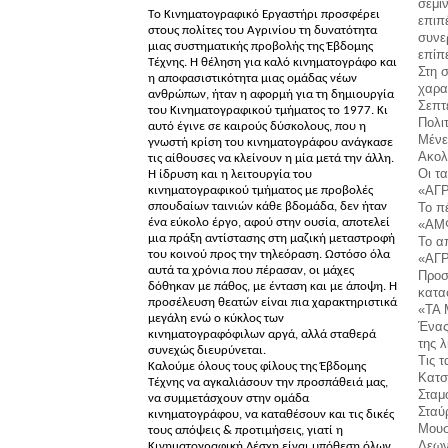
σεμι
Τo Κινηματογραφικό Εργαστήρι προσφέρει
επιπ
στους πολίτες του Αγρινίου τη δυνατότητα
συνε
μιας συστηματικής προβολής της Έβδομης
επίπ
Τέχνης. Η θέληση για καλό κινηματογράφο και
Στη 
η αποφασιστικότητα μιας ομάδας νέων
χαρα
ανθρώπων, ήταν η αφορμή για τη δημιουργία
Σεπτ
του Κινηματογραφικού τμήματος το 1977. Κι
Πολι
αυτό έγινε σε καιρούς δύσκολους, που η
Μένε
γνωστή κρίση του κινηματογράφου ανάγκασε
Ακολ
τις αίθουσες να κλείνουν η μία μετά την άλλη.
Οι τ
Η ίδρυση και η λειτουργία του
«ΑΓ
κινηματογραφικού τμήματος με προβολές
σπουδαίων ταινιών κάθε βδομάδα, δεν ήταν
Το π
ένα εύκολο έργο, αφού στην ουσία, αποτελεί
«ΑΜ
μια πράξη αντίστασης στη μαζική μεταστροφή
Το α
του κοινού προς την τηλεόραση. Ωστόσο όλα
«ΑΓΡ
αυτά τα χρόνια που πέρασαν, οι μάχες
Προσ
δόθηκαν με πάθος, με ένταση και με άποψη. Η
κατα
προσέλευση θεατών είναι πια χαρακτηριστικά
«ΤΑ
μεγάλη ενώ ο κύκλος των
Ένας
κινηματογραφόφιλων αργά, αλλά σταθερά
της 
συνεχώς διευρύνεται.
Τις 
Καλούμε όλους τους φίλους της Έβδομης
Κατσ
Τέχνης να αγκαλιάσουν την προσπάθειά μας,
Σταμ
να συμμετάσχουν στην ομάδα
Σταύ
κινηματογράφου, να καταθέσουν και τις δικές
Μουσ
τους απόψεις & προτιμήσεις, γιατί η
Λεων
Κινηματογραφική Λέσχη είναι υπόθεση όλων