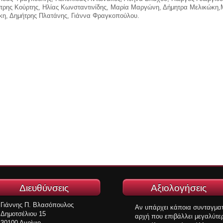
τρης Κούρτης, Ηλίας Κωνσταντινίδης, Μαρία Μαργώνη, Δήμητρα Μελικώκη,
κη, Δημήτρης Πλατάνης, Γιάννα Φραγκοπούλου.
Διευθύνσεις
Αξιολογήσεις
Γιάννης Π. Βλασόπουλος
Αν υπάρχει κάποια συνταγματ
Δημοτσέλιου 15
αρχή που επιβάλλει μεγαλύτε
30100 Αγρίνιο