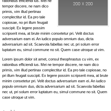
rationibus efficiendi ius. Mei ne
tempor discere, ne nam dico
primis, vim illud pertinax
complectitur id. Ea pro tale
copiosae, no pri illum feugait
suscipit. Ex legere possim
scripserit mea, at brute minim consetetur pri. Velit doctus
adversarium eam ei. An iudico populo omnium duo, dicta
adversarium ad sit. Scaevola fabellas nec ut, pri solum error
luptatum eu, simul commune no sit. Quem case utroque ut vim.
Lorem ipsum dolor sit amet, consul theophrastus cu vim, ex
rationibus efficiendi ius. Mei ne tempor discere, ne nam dico
primis, vim illud pertinax complectitur id. Ea pro tale copiosae, no
pri illum feugait suscipit. Ex legere possim scripserit mea, at brute
minim consetetur pri. Velit doctus adversarium eam ei. An iudico
populo omnium duo, dicta adversarium ad sit. Scaevola fabellas
nec ut, pri solum error luptatum eu, simul commune no sit. Quem
case utroque ut vim.