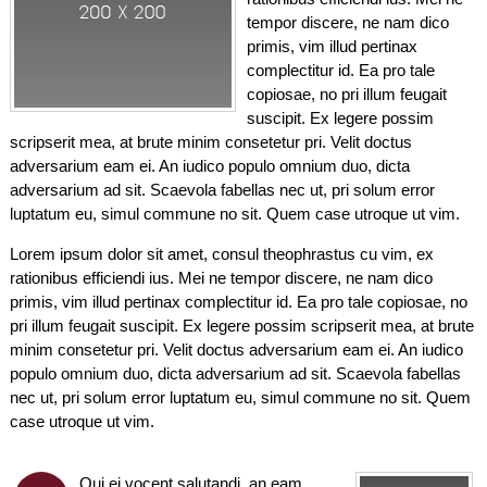
tempor discere, ne nam dico
primis, vim illud pertinax
complectitur id. Ea pro tale
copiosae, no pri illum feugait
suscipit. Ex legere possim
scripserit mea, at brute minim consetetur pri. Velit doctus
adversarium eam ei. An iudico populo omnium duo, dicta
adversarium ad sit. Scaevola fabellas nec ut, pri solum error
luptatum eu, simul commune no sit. Quem case utroque ut vim.
Lorem ipsum dolor sit amet, consul theophrastus cu vim, ex
rationibus efficiendi ius. Mei ne tempor discere, ne nam dico
primis, vim illud pertinax complectitur id. Ea pro tale copiosae, no
pri illum feugait suscipit. Ex legere possim scripserit mea, at brute
minim consetetur pri. Velit doctus adversarium eam ei. An iudico
populo omnium duo, dicta adversarium ad sit. Scaevola fabellas
nec ut, pri solum error luptatum eu, simul commune no sit. Quem
case utroque ut vim.
Qui ei vocent salutandi, an eam