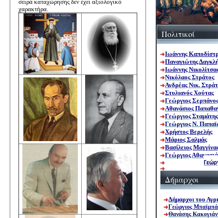
σειρά καταχώρησης δεν έχει αξιολογικό
χαρακτήρα.
Πολιτικοί
Ι
ω
άννης Καποδίστρ
Παναγιώτης Δαγκλ
Ιωάννης Νικολίτσα
Νικόλαος Στράτος
Ανδρέας Νικ. Στράτ
Στυλιανός Χούτας
Γεώργιος Σερπάνο
Αθανάσιος Παπαθα
Γεώργιος Σταμάτης
Γεώργιος Ν. Παπα
Χρήστος Βερελής
Μάριος Σαλμάς
Βασίλειος Μαγγίνα
Γεώργιος Αθανασιά
Γεώρ
Δήμαρχοι
Δήμαρχοι του Αγρ
Γεώργιος Μπαϊμπά
Θανάσης Κακογιάν