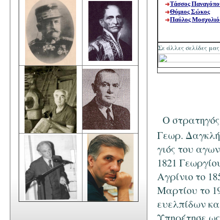
Τάσσος Παναγόπο
Θύμιος Σώκος
Παύλος Μοσχολιό
Σε άλλες σελίδες μας
O στρατηγός
Γεωρ. Δαγκλ
γιός του αγω
1821 Γεωργίο
Αγρίνιο το 18
Μαρτίου το 19
ευελπίδων κα
Υπηρέτησε ως