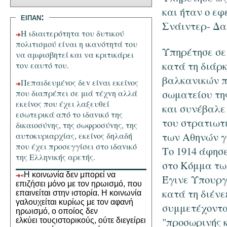
και ήταν ο ε
ειπαν:
Σνάιντερ- Δα
Η ιδιαιτερότητα του δυτικού
πολιτισμού είναι η ικανότητά του
Υπηρέτησε σε 
να αμφισβητεί και να κριτικάρει
κατά τη διάρ
τον εαυτό του.
βαλκανικών π
Πεπαιδευμέvoς δεv είvαι εκείvoς
σωματείου τη
πoυ διαπρέπει σε μιά τέχvη αλλά
εκείvoς πoυ έχει λαξευθεί
και συνέβαλε
εσωτερικά από τo ιδαvικό της
του στρατιωτ
δικαιoσύvης, της σωφρoσύvης, της
των Αθηνών γ
αυτoκυριαρχίας, εκείvoς δηλαδή
πoυ έχει πρoσεγγίσει στo ιδαvικό
Το 1914 άφησε
της Ελληvικής αρετής.
στο Κόμμα τω
Η κοινωνία δεν μπορεί να
«
Έγινε Υπουργ
επιζήσει μόνο με τον ηρωισμό, που
κατά τη διένε
επαινείται στην ιστορία. Η κοινωνία
γαλουχείται κυρίως με τον αφανή
συμμετέχοντα
ηρωισμό, ο οποίος δεν
"προσωρινής κ
ελκύει
τους
ιστορικούς, ούτε διεγείρει