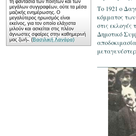
τη φα
ντασία των ποιητών και των
μεγάλων συγγραφέων, ούτε τα μέσα
Το 1921 ο Δαγ
μαζικής
ενημέρωσης
. Ο
κόμματος των
μεγαλύτερος ηρωισμός είναι
εκείνος, για τον οποίο ελά
χιστα
στις εκλογές 
μιλούν και ασκείται στις πλέον
Δημοτικό Συμ
άγνωστες σφαίρες στην καθημερινή
μας
ζωή
(
Βασιλική Λανάρα)
».
αποδοκιμασία
μεταγενέστερ