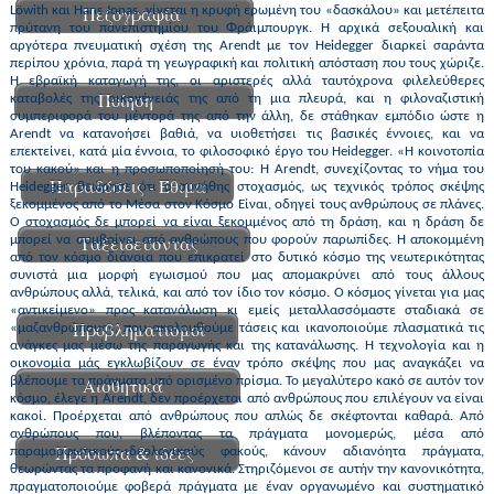
Πεζογραφία
Löwith και Hans Jonas, γίνεται η κρυφή ερωμένη του «δασκάλου» και μετέπειτα
πρύτανη του πανεπιστημίου του Φράιμπουργκ. Η αρχικά σεξουαλική και
αργότερα πνευματική σχέση της Arendt με τον Heidegger διαρκεί σαράντα
περίπου χρόνια, παρά τη γεωγραφική και πολιτική απόσταση που τους χώριζε.
Η εβραϊκή καταγωγή της, οι αριστερές αλλά ταυτόχρονα φιλελεύθερες
Ποίηση
καταβολές της οικογένειάς της από τη μια πλευρά, και η φιλοναζιστική
συμπεριφορά του μέντορά της από την άλλη, δε στάθηκαν εμπόδιο ώστε η
Arendt να κατανοήσει βαθιά, να υιοθετήσει τις βασικές έννοιες, και να
επεκτείνει, κατά μία έννοια, το φιλοσοφικό έργο του Heidegger. «Η κοινοτοπία
του κακού» και η προσωποποίησή του: Η Arendt, συνεχίζοντας το νήμα του
Παραδόσεις - Έθιμα
Heidegger, θεώρησε ότι ο συνήθης στοχασμός, ως τεχνικός τρόπος σκέψης
ξεκομμένος από το Μέσα στον Κόσμο Είναι, οδηγεί τους ανθρώπους σε πλάνες.
Ο στοχασμός δε μπορεί να είναι ξεκομμένος από τη δράση, και η δράση δε
Ταξειδεύοντας
μπορεί να συμβαίνει από ανθρώπους που φορούν παρωπίδες. Η αποκομμένη
από τον κόσμο διάνοια που επικρατεί στο δυτικό κόσμο της νεωτερικότητας
συνιστά μια μορφή εγωισμού που μας απομακρύνει από τους άλλους
ανθρώπους αλλά, τελικά, και από τον ίδιο τον κόσμο. Ο κόσμος γίνεται για μας
«αντικείμενο» προς κατανάλωση κι εμείς μεταλλασσόμαστε σταδιακά σε
Προβληματισμοί
«μαζανθρώπους», που ακολουθούμε τάσεις και ικανοποιούμε πλασματικά τις
ανάγκες μας μέσω της παραγωγής και της κατανάλωσης. Η τεχνολογία και η
οικονομία μάς εγκλωβίζουν σε έναν τρόπο σκέψης που μας αναγκάζει να
βλέπουμε τα πράγματα υπό ορισμένο πρίσμα. Το μεγαλύτερο κακό σε αυτόν τον
Αισθητικά
κόσμο, έλεγε η Arendt, δεν προέρχεται από ανθρώπους που επιλέγουν να είναι
κακοί. Προέρχεται από ανθρώπους που απλώς δε σκέφτονται καθαρά. Από
ανθρώπους που, βλέποντας τα πράγματα μονομερώς, μέσα από
Πρόσωπα & ιδέες
παραμορφωτικούς-ιδεολογικούς φακούς, κάνουν αδιανόητα πράγματα,
θεωρώντας τα προφανή και κανονικά. Στηριζόμενοι σε αυτήν την κανονικότητα,
πραγματοποιούμε φοβερά πράγματα με έναν οργανωμένο και συστηματικό