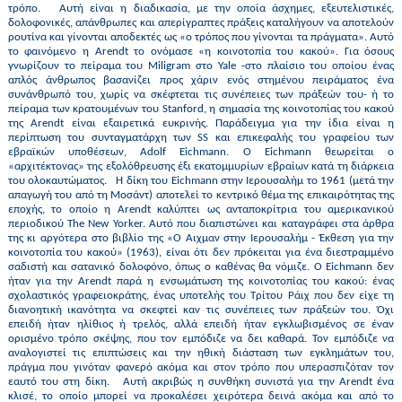
τρόπο. Aυτή είναι η διαδικασία, με την οποία άσχημες, εξευτελιστικές,
δολοφονικές, απάνθρωπες και απερίγραπτες πράξεις καταλήγουν να αποτελούν
ρουτίνα και γίνονται αποδεκτές ως «ο τρόπος που γίνονται τα πράγματα». Αυτό
το φαινόμενο η Arendt το ονόμασε «η κοινοτοπία του κακού». Για όσους
γνωρίζουν το πείραμα του Miligram στο Yale -στο πλαίσιο του οποίου ένας
απλός άνθρωπος βασανίζει προς χάριν ενός στημένου πειράματος ένα
συνάνθρωπό του, χωρίς να σκέφτεται τις συνέπειες των πράξεών του- ή το
πείραμα των κρατουμένων του Stanford, η σημασία της κοινοτοπίας του κακού
της Arendt είναι εξαιρετικά ευκρινής. Παράδειγμα για την ίδια είναι η
περίπτωση του συνταγματάρχη των SS και επικεφαλής του γραφείου των
εβραϊκών υποθέσεων, Adolf Eichmann. Ο Eichmann θεωρείται ο
«αρχιτέκτονας» της εξολόθρευσης έξι εκατομμυρίων εβραίων κατά τη διάρκεια
του ολοκαυτώματος. H δίκη του Eichmann στην Ιερουσαλήμ το 1961 (μετά την
απαγωγή του από τη Μοσάντ) αποτελεί το κεντρικό θέμα της επικαιρότητας της
εποχής, το οποίο η Arendt καλύπτει ως ανταποκρίτρια του αμερικανικού
περιοδικού The New Yorker. Αυτό που διαπιστώνει και καταγράφει στα άρθρα
της κι αργότερα στο βιβλίο της «Ο Άιχμαν στην Ιερουσαλήμ - Έκθεση για την
κοινοτοπία του κακού» (1963), είναι ότι δεν πρόκειται για ένα διεστραμμένο
σαδιστή και σατανικό δολοφόνο, όπως ο καθένας θα νόμιζε. Ο Eichmann δεν
ήταν για την Arendt παρά η ενσωμάτωση της κοινοτοπίας του κακού: ένας
σχολαστικός γραφειοκράτης, ένας υποτελής του Τρίτου Ράιχ που δεν είχε τη
διανοητική ικανότητα να σκεφτεί καν τις συνέπειες των πράξεών του. Όχι
επειδή ήταν ηλίθιος ή τρελός, αλλά επειδή ήταν εγκλωβισμένος σε έναν
ορισμένο τρόπο σκέψης, που τον εμπόδιζε να δει καθαρά. Τον εμπόδιζε να
αναλογιστεί τις επιπτώσεις και την ηθική διάσταση των εγκλημάτων του,
πράγμα που γινόταν φανερό ακόμα και στον τρόπο που υπερασπιζόταν τον
εαυτό του στη δίκη. Αυτή ακριβώς η συνθήκη συνιστά για την Arendt ένα
κλισέ, το οποίο μπορεί να προκαλέσει χειρότερα δεινά ακόμα και από το