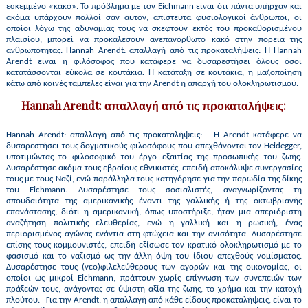
εσκεμμένο «κακό». Το πρόβλημα με τον Eichmann είναι ότι πάντα υπήρχαν και
ακόμα υπάρχουν πολλοί σαν αυτόν, απίστευτα φυσιολογικοί άνθρωποι, οι
οποίοι λόγω της αδυναμίας τους να σκεφτούν εκτός του προκαθορισμένου
πλαισίου, μπορεί να προκαλέσουν ανεπανόρθωτο κακό στην πορεία της
ανθρωπότητας. Hannah Arendt: απαλλαγή από τις προκαταλήψεις: Η Hannah
Arendt είναι η φιλόσοφος που κατάφερε να δυσαρεστήσει όλους όσοι
κατατάσσονται εύκολα σε κουτάκια. Η κατάταξη σε κουτάκια, η μαζοποίηση
κάτω από κοινές ταμπέλες είναι για την Arendt η απαρχή του ολοκληρωτισμού.
Hannah Arendt: απαλλαγή από τις προκαταλήψεις:
Hannah Arendt: απαλλαγή από τις προκαταλήψεις: Η Arendt κατάφερε να
δυσαρεστήσει τους δογματικούς φιλοσόφους που απεχθάνονται τον Heidegger,
υποτιμώντας το φιλοσοφικό του έργο εξαιτίας της προσωπικής του ζωής.
Δυσαρέστησε ακόμα τους εβραίους εθνικιστές, επειδή αποκάλυψε συνεργασίες
τους με τους Ναζί, ενώ παράλληλα τους κατηγόρησε για την παρωδία της δίκης
του Eichmann. Δυσαρέστησε τους σοσιαλιστές, αναγνωρίζοντας τη
σπουδαιότητα της αμερικανικής έναντι της γαλλικής ή της οκτωβριανής
επανάστασης, διότι η αμερικανική, όπως υποστήριξε, ήταν μια απεριόριστη
αναζήτηση πολιτικής ελευθερίας, ενώ η γαλλική και η ρωσική, ένας
περιορισμένος αγώνας ενάντια στη φτώχεια και την ανισότητα. Δυσαρέστησε
επίσης τους κομμουνιστές, επειδή εξίσωσε τον κρατικό ολοκληρωτισμό με το
φασισμό και το ναζισμό ως την άλλη όψη του ίδιου απεχθούς νομίσματος.
Δυσαρέστησε τους (νεο)φιλελεύθερους των αγορών και της οικονομίας, οι
οποίοι ως μικροί Eichmann, πράττουν χωρίς επίγνωση των συνεπειών των
πράξεών τους, ανάγοντας σε ύψιστη αξία της ζωής, το χρήμα και την κατοχή
πλούτου. Για την Arendt, η απαλλαγή από κάθε είδους προκαταλήψεις, είναι το