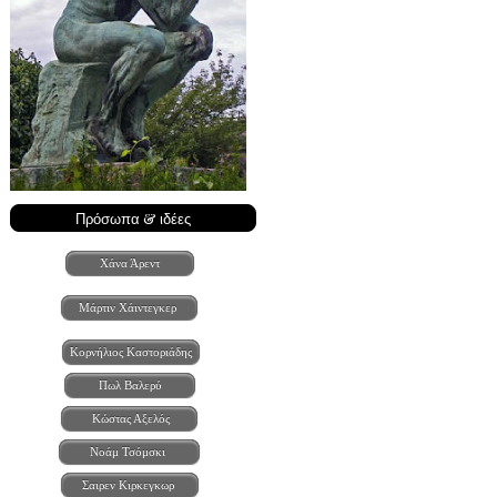
Πρόσωπα & ιδέες
Χάνα Άρεντ
Μάρτιν Χάιντεγκερ
Κορνήλιος Καστοριάδης
Πωλ Βαλερύ
Κώστας Αξελός
Νοάμ Τσόμσκι
Σαιρεν Κιρκεγκωρ