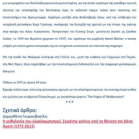
μια μακροχρόνια και θυελλώδη ρομαντική ερωτική σχέση, για την οποία αργότερα τής ασκήθηκε κριτική
εξαιτίας της υποστήριξης του Χάιντεγκερ προς το ναζιστικό κόμμα ενόσω ήταν πρύτανης στο
πανεπιστήμιο του Φράιμπουργκ. Αργότερα μετέβη στην Χαϊδελβέργη όπου, υπό την επίβλεψη του
υπαρξιστή φιλοσόφου Καρλ Γιάσπερς, συνέγραψε την διατριβή της σχετικά με την έννοια της αγάπης
στην σκέψη του Αγίου Αυγουστίνου. Παντρεύτηκε τον Γκύντερ Στερν, μετέπειτα γνωστό ως Günther
Anders, το 1929 στο Βερολίνο (χώρισαν το 1937), και αργότερα τον μαρξιστή Heirich Blücher, ο οποίος
υπήρξε για πολλά χρόνια σύντροφός της και επηρέασε καταλυτικά τον πολιτικό της στοχασμό.
Με την άνοδο του Ναζισμού κατέφυγε στη Γαλλία και, μετά την εισβολή των Γερμανών στο Παρίσι,
στη Νέα Υόρκη, όπου ασχολήθηκε με την πανεπιστημιακή διδασκαλία και την συγγραφή φιλοσοφικών
δοκιμίων.
Πέθανε το 1975 σε ηλικία 69 ετών.
Έγραψε πολλά έργα πολιτικής φιλοσοφίας σχετικά με τον ολοκληρωτισμό και τον αντισημιτισμό καθώς
και μελέτες για το εβραϊκό Ολοκαύτωμα, με γνωστότερο έργο το "The Origins of Totalitarianism".
***
Σχετικά άρθρα:
Δημοσθένη Γεωργοβασίλη:
Η μυθολογία του ολοκληρωτισμού.
Σαράντα χρόνια από το θάνατο της Χάνα
Άρεντ (1975-2015)