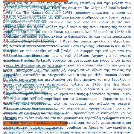
σήμερα για τη συμβολή της στην πολιτική επιστήμη και την μελέτη των
Η Μελαγχολία ως δύναμη δημιουργίας
ολοκληρωτικών καθεστώτων. Έργα της όπως τα The Origins of Totalitarianism
Νοσταλγία, η μαγεία της Επιστροφής
(1951) και The Human Condition (1958) άσκησαν σημαντική επιρροή σε
Η ανία και το δικαίωμα στην οκνηρία
πολλούς κατοπινούς μελετητές και αποτέλεσαν σταθμούς στην δυτική σκέψη
To παρόν και το μέλλον του
του δεύτερου μισού του 20ου αιώνα. Ένα από τα κύρια θέματα που
κομμουνιστικού μανιφέστου
απασχόλησαν την Άρεντ καθόλη την διάρκεια της πνευματικής της πορείας
Εγωκεντρικός ηρωισμός
υπήρξε τo ζήτημα του κακού. Όπως είχε επισημάνει ήδη από το 1945: «Το
Ελληνικός Ομπλομoβισμός
πρόβλημα του κακού θα αποτελέσει το θεμελιώδες ζήτημα της μεταπολεμικής
Η γοητεία του πολιτικού ψεύδους
πνευματικής ζωής στην Ευρώπη.» H Άρεντ διατύπωσε την κλασική πλέον θέση
Το κοινωνικό κράτος ως οικονομική
της σχετικά με την «κοινοτοπία του κακού» στο έργο της Eichmann in Jerusalem:
επένδυση
A Report on the Banality of Evil (1963), με αφορμή την κάλυψη από την
Η Γενοκτονία των Αρμενίων
Ιερουσαλήμ της δίκης του πρώην ναζί Αδόλφου Άιχμαν για το γνωστό
Ορθός λόγος και μεσαίος χώρος
περιοδικό The New Yorker. Το χρονικό της συγγραφής και έκδοσης του έργου
αυτού, διανθισμένο με κάποια χαρακτηριστικά στιγμιότυπα από την ζωή της
«Απο-ιδεολογικοποίηση» της Πολιτικής
Άρεντ, αποτέλεσε και τον κεντρικό αφηγηματικό άξονα της ταινίας της
Οι δημοσκοπήσεις ως όργανο απάτης και
Γερμανίδας σκηνοθέτριας Margarethe von Trotta με τίτλο Hannah Arendt.
διαφθοράς
Εβραϊκής καταγωγής και μεγαλωμένη στο Καίνιξμπεργκ και στο Βερολίνο, η
Φιλοδοξία φιλοσόφων
Άρεντ πολιτογραφήθηκε Αμερικανίδα πολίτης το 1950. Στη Νέα Υόρκη
H πολιτική διάσταση της υπόσχεσης
ασχολήθηκε εντατικά με την πανεπιστημιακή διδασκαλία και συνέγραψε
Αχυράνθρωποι και Φιλισταίοι
διάφορες θεωρητικές μελέτες και έργα πολιτικής φιλοσοφίας σχετικά με τον
Το μέλλον του κοινοβουλευτισμού
ολοκληρωτισμό, τον αντισημιτισμό και το Ολοκαύτωμα. Σύμφωνα με την
Η επέλαση του εξτρεμισμού
Άρεντ, το κακό προέρχεται από την αδυναμία του ατόμου να σκεφτεί.
Η καταστροφή της ζωής του πλανήτη
Βλέποντας στον Άιχμαν ένα τυπικό παράδειγμα γραφειοκράτη που απλά
O πολιτικός και η αρχή της "Λογικής του
υπακούει στις εντολές των ανωτέρων του, προσπάθησε να κατανοήσει και να
κράτους"
εξηγήσει την σχέση ανάμεσα στα πιο φρικιαστικά, τερατώδη εγκλήματα και την
περάτωσή τους από εντελώς συνηθισμένα άτομα, κοινούς γραφειοκράτες και
Γιάννη Π. Βλασόπουλου:
οικογενειάρχες. Ίσως η σημαντικότερη συμβολή της Άρεντ να ήταν ακριβώς το
Ο αγώνας του 1940, αγώνας κατά του
ότι είχε την διορατικότητα και την τόλμη να φέρει στο προκήνιο με ειλικρίνεια
φασισμού