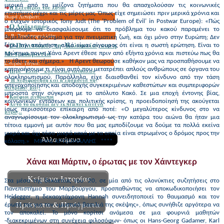
μερικά από τα μείζονα ζητήματα που θα απασχολούσαν τις κοινωνικές
Η Ελευθερία του λόγου
επιστήμες μέχρι και τις μέρες μας. Όπως είχε σημειώσει πριν μερικά χρόνια και
Θωμά Λίποβατς
ο εξέχων ιστορικός Tony Judt (The ‘Problem of Evil’ in Postwar Europe): «Πώς
O Λαϊκισμός
μπορούμε να διασφαλίσουμε ότι το πρόβλημα του κακού παραμένει το
Δ. Β. Τριανταφυλλίδη:
θεμελιώδες ερώτημα για την πνευματική ζωή, και όχι μόνο στην Ευρώπη; Δεν
Ο Πολιτισμός της Κολακείας και η
ξέρω την απάντηση, αλλά είμαι σίγουρος ότι είναι η σωστή ερώτηση. Είναι το
Μετριοκρατία
ερώτημα που η Χάνα Άρεντ έθεσε πριν από εξήντα χρόνια και πιστεύω πως θα
το έθετε και σήμερα.» Η Άρεντ θεωρούσε καθήκον μας να προσπαθήσουμε να
Σπύρου Τάγκα:
κατανοήσουμε τι είναι αυτό που μετατρέπει απλούς ανθρώπους σε όργανα του
Περί "Ελιάς" και άλλων αειθαλών
ολοκληρωτισμού. Παράλληλα, είχε διαισθανθεί τον κίνδυνο από την τάση
Η περιφρόνηση και η λησμονιά της
απενοχοποίησης και αποδοχής συγκεκριμένων καθεστώτων και συμπεριφορών
πατρίδας μας.
μπροστά στην σύγκριση με το απόλυτο Κακό. Σε μια εποχή έντονης βίας,
Κούφιοι άνθρωποι
κοινωνικών εντάσεων και πολιτικής κρίσης, η προειδοποίησή της ακούγεται
Aυτό το σκοτάδι δεν εκπέμπει κανένα
ίσως περισσότερο επίκαιρη από ποτέ: «Ο μεγαλύτερος κίνδυνος στο να
μύρος..
αναγνωρίσουμε τον ολοκληρωτισμό ως την κατάρα του αιώνα θα ήταν μια
τέτοια εμμονή με αυτόν που θα μας εμποδίζουμε να δούμε τα πολλά εκείνα
μικρά και όχι τόσο μικρά κακά με τα οποία είναι στρωμένος ο δρόμος προς την
Άλλα κείμενα
κόλαση.» ΜΙΜΗΣ ΧΡΥΣΟΜΑΛΛΗΣ ****
Χάνα και Μάρτιν, o έρωτας με τον Χάιντεγκερ
Κείμενα Ιστορίας
Στα μέσα της δεκαετίας του ’20, σε μία από τις ολονύκτιες συζητήσεις στο
Πανεπιστήμιο του Μαρβούργου, προσπαθώντας να αποκωδικοποιήσει τον
Heidegger, η δεκαοχτάχρονη Hannah συνειδητοποιεί το θαυμασμό και τον
Πρόσωπα & Πράγματα
έρωτά της για τον «μυστικό βασιλιά της σκέψης», όπως συνήθιζε αργότερα να
τον αποκαλεί. Το μόνο κορίτσι ανάμεσα σε μια φουρνιά μαθητών
-διακεκριμένων στη συνέχεια φιλοσόφων- όπως οι Hans-Georg Gadamer, Karl