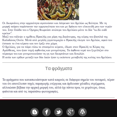
Ο
ι
Ακαρνάνες
σ
την αρχαιότητα
αγαπούσαν και λάτρευαν τον Αχελώο
ως θεότητα
. Με τη
μορφή ταύρου παρίσταναν την ορμητικότητα του και με δράκου τον ελικοειδή ρου των νερών
του. Στην Ιλιάδα του ο Όμηρος θεωρούσε ανώτερο του Αχελώου μόνο το Δία "τω Δίι ουδέ
κρε
ί
ων".
Μαζί του πάλεψε ο ημίθεος Ηρακλής για χάρη της Δηιάνειρας, της κόρης του βασιλιά της
Καλυδώνας Οινέα. Μετά από μεγάλη γιγαντομαχία ο Ηρακλής νίκησε τον Αχελώο, αφού του
έσπασε το ένα κέρατο και τον έριξε στο χώμα.
Ο Αχελώος, για να πάρει πίσω το σπασμένο κέρατο, έδωσε στον Ηρακλή το Κέρας της
Αμάλθειας, που ήταν πηγή αφθονίας και γονιμότητας. Τα άφθονα νερά του ξεχείλιζαν στο
πέρασμα του και γονιμοποιούσαν τη γη των Ακαρνάνων και Αιτωλών.
Η αιτία των ερίδων μεταξύ των δύο λαών ήταν η εκάστοτε μεταβολή της κοίτης του Αχελώου.
Τ
α φράγματα
Τα φράγματα που κατασκευάστηκαν κατά καιρούς σε διάφορα σημεία του ποταμού, πέραν
του ότι αποτέλεσαν πηγές παραγωγής ενέργειας και άρδευσαν χιλιάδες στρέμματα,
αλλοιώσαν βέβαια την αρχική μορφή του, αλλά όχι πάντα προς το χειρότερο, όπως
φαίνεται και από τις παραπάνω φωτογραφίες.