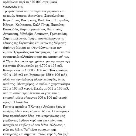
αρδεύονται περί τα 370.000 στρέμματα
γεωργικής γης.
Τροφοδοτείται από τα νερά των ρεμάτων και
ποταμών Άσπρος, Λεπενίτσα, Ξεροπλατάνια,
Κομναϊτικο, Βακαριώτη, Βασαλάκα, Καπραλία,
Νέγκρη, Κούτσουρο, Καλή Πηγή, Παφρώνη,
Βατακιάδα, Καμπουργιανίτικο, Πλατανιάς,
Αγραφιώτη, Μέγδοβα, Λεπιανίτη, Γρανιτσιώτη,
Ζαμπατορέματος, Ίναχο, που διαβρώνουν το
έδαφος της Ευρυτανίας και μέσω της διώρυγας
Διμήκου δέχεται τα πλεονάζοντα νερά των
λιμνών Τριχωνίδας και Λυσιμαχίας. Έχει υποστεί
ουσιαστικές αλλοιώσεις από την κατασκευή των
4 Υδροηλεκτρικών φραγμάτων για την παραγωγή
ενέργειας (Κρεμαστών με 4.700 x 106 m3,
Καστρακίου με 1.000 x 106 m3, Ταυρωπού με
400 x 106 m3 και Στράτου με 150 x 106 m3),
αλλά και την άρδευση άλλων περιοχών, όπως
αυτά της : Μεσοχώρας με ωφέλιμη χωρητικότητα
228 x 106 m3 νερού, Συκιάς με 502 x 106 m3,
από το οποίο προβλέπεται να γίνει και η
εκτροπή μέσω σήραγγας 600 x 106 m3 νερού
προς τη Θεσσαλία.
Για τους αρχαίους Έλληνες ο Αχελώος ήταν ο
πατέρας όλων των ρεόντων υδάτων. Ο ποταμός -
θεός προκαλούσε δέος στους προγόνους μας,
χαρίζοντας άφθονο νερό και επεκτείνοντας
συνεχώς το επιβλητικό του δέλτα. Άλλωστε, η
ρίζα της λέξης "Αχ" είναι σανσκριτικής
καταγωγής και σημαίνει: "πολύ νερό" (ίδια ρίζα