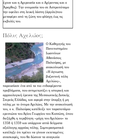
έχουν και η Αχερουσία και ο Αχέροντας και ο
Άραχθος). Την ονομασία του σε Ασπροπόταμο
την οφείλει στη λευκή λάσπη
(άργιλο)
που
μεταφέρει από τη ζώνη του φλύσχη έως τις
εκβολές του.
Πόλις Αχελώος;
O Καθηγητής του
Πανεπιστημίου
Ιωαννίνων
Αθανάσιος
Παλιούρας, με
ανακοίνωσή του
«Η άγνωστη
βυζαντινή πόλη
Αχελώος»,
παρουσίασε ένα από τα πιο ενδιαφέροντα
προβλήματα, που αντιμετωπίζει η ιστορική και
αρχαιολογική έρευνα της Μεσαιωνικής Δυτικής
Στερεάς Ελλάδας, και αφορά στην ύπαρξη ή μη
πόλης με το όνομα Αχελώος. Με την ανακοίνωσή
του, ο κ. Παλιούρας κατέδειξε τον παραποτάμιο
ερειπιώνα του Αγίου Γεωργίου του Κισσώτη, όπου
διεξήχθη η περιβόητη «μάχη του Αχελώου» το
1358 ή 1359 και υπάρχουν απτά δείγματα
αξιόλογης αρχαίας πόλης. Συμπερασματικά
κατέληξε ότι πρέπει να γίνουν εκτεταμένες
ανασκαφές, που θα δώσουν τα αναγκαία