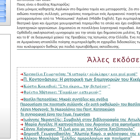
Ποιος είναι ο Βασίλης Κομπορόζος:
Είναι μόνιμος καθηγητής Αγγλικών στο δημόσιο τομέα και μεταφραστής. Ζει στο Αγ
εκδώσει ποιητικές συλλογές, μεταφράσεις ποιημάτων ενός Αμερικανού ποιητή κ
μεταφρασμένου από τα ‘Μεσαιωνικά’ Αγγλικά (Middle English). Έχει συμπεριληφ
θεατρικά έργα και έμμετρα χιουμοριστικά παραμύθια τα οποία και έχει ανεβάσε
λογοτεχνικών οργανώσεων. Δημοσιεύει σε πανελλήνια λογοτεχνικά περιοδικά. Ασχο
Ορθόδοξη εκκλησιαστική υμνογραφία για την οποία έχει δημοσιεύσει μελέτες. Έχ
και το Β’ σε διαγωνισμό χαϊκού της Πρεσβείας της Ιαπωνίας στην Ελλάδα. Ένα π
σε Αμερικάνικη ιστοσελίδα ποίησης συμπεριελήφθη σε εγχειρίδια διδασκαλίας 
που κυκλοφορούν διεθνώς για παιδιά πρωτοβάθμιας εκπαίδευσης.
Άλλες εκδόσε
Χρυσούλα Γεωργούση: "6 ιστορίες ολόκληρες και μιά μισή"
Π. Κοντονάσιου: Η ρητορική των δημηγοριών του Κικ
Κώστα Κακαβιά: "Στα άκρα... της βιτρίνας"
Φρίντα Μήτσιου: "Γαμήλιος εσπερινός"
Βασίλη Παπασάϊκα: Μικρές συντάξεις και σχέδια
Λέσχη Μοσχονά: To Ημερολόγιο του Παντ. Κατσακιώρη
To συγγραφικό έργο του Γεωρ. Γεωργάκη
Ιωάννης Νεραντζής: Συμβολή στην βιβλιογραφία της Αιτωλ
Σάννυ Χαίγκμαν: "Η ζωή μου με τον Κώστα Χατζόπουλο"
Δημοσθ. Γεωργοβασίλη: "Αλμπέρ Καμύ, ο φιλόσοφος της
Αλέκου Μαγκλάρα "Σελίδες ημερολογίων και ποιήματα"