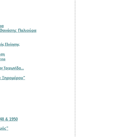
ρα
Μεταξούλας Μανικάρου: "Γεννήθηκα στην Ντούτσαγα" του Θανάσης Παλιούρα
εγάλα ονόματα της Ελληνικής Ποίησης
 της Ακακίας Κορδόση
ή και πολεοδομία στο Αγρίνιο
μοναστήρι του 16ου αι. στην Τριχωνίδα...
γλυπτα Ξηρομέρου"
948 & 1950
τιζόταν ο πολιτισμός"