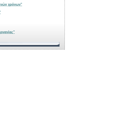
μέρου, ιστορικές επιφυλλίδες αλλοτινών χρόνων"
"
καρνανίας"