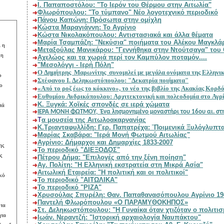
Ι. Παπαποστόλου: "Το Ιερόν του Θέρμου στην Αιτωλία"
Φλωρόπουλου: "Το τύμπανο" Νέο λογοτεχνικό περιοδικό
Πάνου Καπώνη: Πρόσωπα στην ομίχλη
Κώστα Μαραγιάννη: Το Αγρίνιο
Κώστα Νικολακόπουλου: Αντιστασιακά και άλλα θέματα
Μ
αρία Τσαμπάζη: "Νεκύσια" ποιήματα του Αλέκου Μαγκλά
Αχελώος και τα χωριά περί τον Καμπύλον ποταμόν....
"Μεσολόγγι - Ιερή Πόλη"
Ο Δημήτρης Μαρωνίτης συνομιλεί με μ
Στέφανου Ι. Δεληκωστόπουλου: "Δεκατρία ποιήματα"
«Από το ροζ έως το κόκκινο», το νέο της βιβλίο
Ευθυμίου Ανδρικόπουλου: Αρχιτεκτονικ
Κ. Ξυγκά: Χοϊκές σπονδές σε ιερά χώματα
Ι
ΕΡΑ ΜΟΝΗ ΦΩΤΜΟΥ, Ένα λησμονημένο 
Τ
α μουσεία της Αιτωλοακαρνανίας
K.Τριανταφυλλίδη: Γερ. Παπατρέχα: ¨Ποιμενικά Ξυλό
Μαρίας Σκαβάρα: "Ιερά Μονή Φωτμού Αιτωλίας"
Αγρίνιο: Δήμαρχοι και Δημαρχίες 1833-200
7
Το περιοδικό "ΔΙΕΞΟΔΟΣ"
Πέτρου Δήμα: "Επιλογές από την ξένη ποίηση"
Αγ. Πολίτη: "Η Ελληνική εκστρατεία στη Μικρά Ασία"
Αιτωλική Εταιρεία: "Η πολιτική και οι πολιτικοί"
Το περιοδικό "ΑΙΤΩΛΙΚΑ"
Το περιοδικό "ΡΙΖΑ"
Χρυσούλας Σπυρέλη: Θαν. Παπαθανασόπουλου Αγρίνιο 1
Παντελή Φλωρόπουλου «Ο ΠΑΡΑΜΥΘΟΚΗΠΟΣ»
Στ. Δεληκωστόπουλου: "Η Γυναίκα όταν χ
Ιωάν. Νεραντζή: "Ιστορική αρχαιολογία Ναυπάκτου"