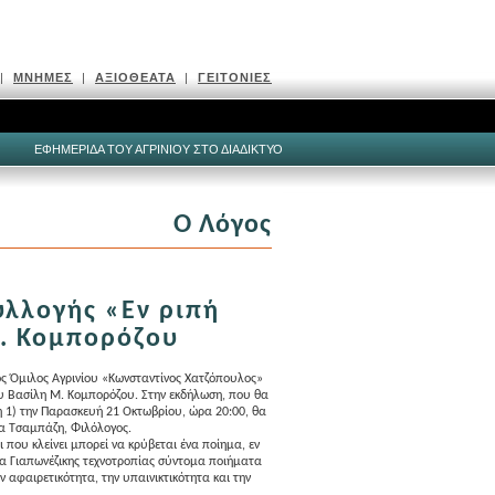
|
ΜΝΗΜΕΣ
|
ΑΞΙΟΘΕΑΤΑ
|
ΓΕΙΤΟΝΙΕΣ
ΕΦΗΜΕΡΙΔΑ ΤΟΥ ΑΓΡΙΝΙΟΥ ΣΤΟ ΔΙΑΔΙΚΤΥΟ
Ο Λόγος
υλλογής «Εν ριπή
. Κομπορόζου
κός Όμιλος Αγρινίου «Κωνσταντίνος Χατζόπουλος»
υ Βασίλη Μ. Κομπορόζου. Στην εκδήλωση, που θα
 1) την Παρασκευή 21 Οκτωβρίου, ώρα 20:00, θα
σα Τσαμπάζη, Φιλόλογος.
ι που κλείνει μπορεί να κρύβεται ένα ποίημα, εν
 τα Γιαπωνέζικης τεχνοτροπίας σύντομα ποιήματα
 αφαιρετικότητα, την υπαινικτικότητα και την