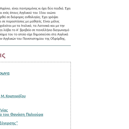
ρίνιο, είναι παντρεμένος κι έχει δύο παιδιά. Έχει
αι ενός έπους Αγγλικού του 15ου αιώνα
θεί σε διάφορες ανθολογίες. Έχει γράψει
ι σε παραστάσεις με μαθητές. Είναι μέλος
λείται με τα Ιταλικά, τα Λατινικά και με την
ει λάβει το Α’ βραβείο σε πανελλήνιο διαγωνισμό
οίημα του το οποίο είχε δημοσιεύσει στα Αγγλικά
των Αγγλικών του Πανεπιστημίου της Οξφόρδης,
ις
έρωνα
Παρουσίαση της ποιητικής συλλογής «Εν ριπή οφθαλμού» του Βασίλη Μ. Κομπορόζου
/νίας
Μαρία Αγγέλη: Η καπνούπολη του Αγρινίου στα αφηγήματα του Θανάση Παλιούρα
 εξέγερσης"