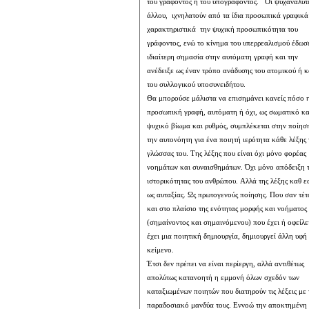
του γράφοντος ή του υπογράφοντος.
Οι ψυχαναλυτέ
άλλου,
ιχνηλατούν από τα ίδια προσωπικά γραφικά
χαρακτηριστικά
την ψυχική προσωπικότητα του
γράφοντος, ενώ το κίνημα του υπερρεαλισμού έδωσε
ιδιαίτερη σημασία στην αυτόματη γραφή και την
ανέδειξε ως έναν τρόπο ανάδυσης του ατομικού ή και
του συλλογικού υποσυνειδήτου.
Θα μπορούσε μάλιστα να επισημάνει κανείς πόσο η
προσωπική γραφή, αυτόματη ή όχι, ως σωματικό και
ψυχικό βίωμα και ρυθμός, συμπλέκεται στην ποίηση με
την αυτονόητη για ένα ποιητή ιερότητα κάθε λέξης της
γλώσσας του. Της λέξης που είναι όχι μόνο φορέας
νοημάτων και συναισθημάτων. Όχι μόνο απόδειξη της
ιστορικότητας του ανθρώπου. Αλλά της λέξης καθ εαυτήν
ως αυταξίας. Ως πρωτογενούς ποίησης. Που σαν τέτοια
και στο πλαίσιο της ενότητας μορφής και νοήματος
(σημαίνοντος και σημαινόμενου) που έχει ή οφείλει να
έχει μια ποιητική δημιουργία, δημιουργεί άλλη υφή στο
κείμενο.
Έτσι δεν πρέπει να είναι περίεργη, αλλά αντιθέτως
απολύτως κατανοητή η εμμονή όλων σχεδόν των
καταξιωμένων ποιητών που διατηρούν τις λέξεις με τον
παραδοσιακό μανδύα τους. Εννοώ την αποκτημένη