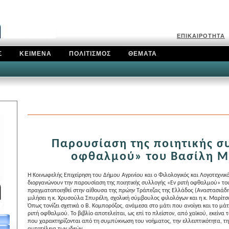
Ε
ΠΙΚΑΙΡΟΤΗΤΑ
Σ
ΚΕΙΜΕΝΑ
ΠΟΛΙΤΙΣΜΟΣ
ΘΕΜΑΤΑ
Παρουσίαση της ποιητικής σ
οφθαλμού» του Βασίλη Μ
Η Κοινωφελής Επιχείρηση του Δήμου Αγρινίου και ο Φιλολογικός και Λογοτεχνι
διοργανώνουν την παρουσίαση της ποιητικής συλλογής «Εν ριπή οφθαλμού» το
πραγματοποιηθεί στην αίθουσα της πρώην Τράπεζας της Ελλάδος (Αναστασιάδη
μιλήσει η κ. Χρυσούλα Σπυρέλη, σχολική σύμβουλος φιλολόγων και η κ. Μαρίτ
Όπως τονίζει σχετικά ο Β. Κομπορόζος, ανάμεσα στο μάτι που ανοίγει και το μάτ
ριπή οφθαλμού. Το βιβλίο αποτελείται, ως επί το πλείστον, από χαϊκού, εκείνα
που χαρακτηρίζονται από τη συμπύκνωση του νοήματος, την ελλειπτικότητα, την
αυτοτέλεια των ιδεών.