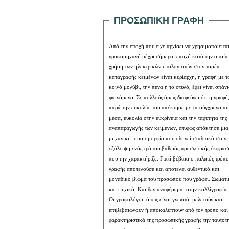
ΠΡΟΣΩΠΙΚΗ ΓΡΑΦΗ
Από την εποχή που είχε αρχίσει να χρησιμοποιείται η
γραφομηχανή μέχρι σήμερα, εποχή κατά την οποία η
χρήση των ηλεκτρικών υπολογιστών στον τομέα
καταγραφής κειμένων είναι κυρίαρχη, η γραφή με το
κοινό μολύβι, την πένα ή το στυλό, έχει γίνει σπάνιο
φαινόμενο. Σε πολλούς όμως διαφεύγει ότι η γραφή,
παρά την ευκολία που απέκτησε με τα σύγχρονα αυτά
μέσα, ευκολία στην ευκρίνεια και την ταχύτητα της
αναπαραγωγής των κειμένων, ατυχώς απόκτησε μια
μηχανική
ομοιομορφία που οδηγεί σταδιακά στην
εξάλειψη ενός τρόπου βαθειάς προσωπικής έκφρασης
που την χαρακτήριζε. Γιατί βέβαια ο παλαιός τρόπος
γραφής αποτελούσε και αποτελεί αυθεντικό και
μοναδικό βίωμα του προσώπου που γράφει. Σωματικό
και ψυχικό.
Και δεν αναφέρομαι στην καλλίγραφία.
Οι γραφολόγοι, όπως είναι γνωστό, μελετούν και
επιβεβαιώνουν ή αποκαλύπτουν από τον τρόπο και τα
χαρακτηριστικά της προσωπικής γραφής την ταυτότητα