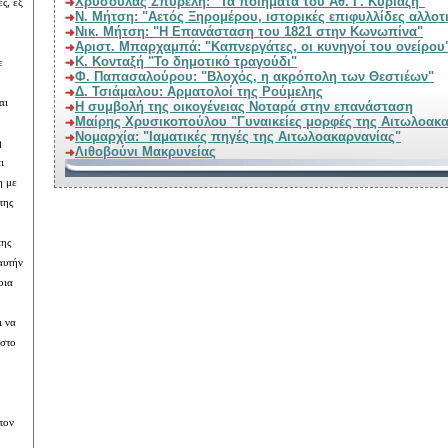
Χρυσούλας Σπυρέλη: "Τα ποιήματα του Αθ. Γ. Κυριαζή"
ς, εξ
Ν. Μήτση: "Αετός Ξηρο
Νικ. Μήτση: "Η Επανάσταση του 1821 στην Κωνωπίνα"
Αριστ. Μπαρχαμπά: "Καπνεργάτες, οι κυνηγοί του ονείρου
Κ. Κονταξή "Το δημοτικό τραγούδι"
Φ. Παπασαλούρου: "Βλοχός, η ακρόπολη των Θεστιέων"
Δ. Τσιάμαλου: Αρματολοί της Ρούμελης
Η συμβολή της οικογένειας Νοταρά στην επανάσταση
Μαίρης Χρυσικοπούλου "Γυναικείες μορφές της Αιτωλοα
Νομαρχία: "Ιαματικές πηγές της Αιτωλοακαρνανίας"
Λιθοβούνι Μακρυνείας