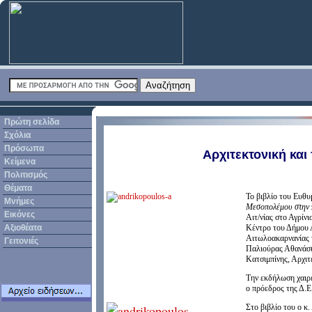
Πρώτη σελίδα
Σχόλια
Πρόσωπα
Αρχιτεκτονική και
Κείμενα
Πολιτισμός
Θέματα
Το βιβλίο του Ευθυ
Μνήμες
Μεσοπολέμου στην π
Εικόνες
Αιτ/νίας στο Αγρίν
Αξιοθέατα
Κέντρο του Δήμου Α
Αιτωλοακαρνανίας τ
Γειτονιές
Παλιούρας Αθανάσι
Κατσιμπίνης, Αρχιτ
Την εκδήλωση χαιρ
ο πρόεδρος της Δ.Ε
Στο βιβλίο του ο κ