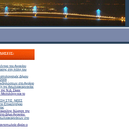
ΔΗΣΕΙΣ:
έντρο του Αγρινίου
ασης στη πόλη του
 απολογισμός Δήμου
 2009
κδηλώσεων στο Αγρίνιο
ξη της Αιτωλοακαρνανίας
της Ν.Δ. Σίμος
 Μεσολόγγι και το
ΣΗ ΣΤΙΣ ΝΕΕΣ
ο Επιμελητήριο
ίας
ταμούλης δώρησε την
 στο Δήμο Αγρινίου
ιτωλοακαρνάνων στο
αντοπωλείο ιδρύει ο