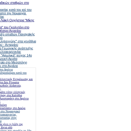
ιδικών σταθμών στο
σίας κατά του ιού του
 από την Νομαρχία
ίας
η Λαϊκή Ορχήστρα "Μίκης
α" του Γκολντόνι στο
έατρο Αγρινίου
ταξύ οπαδών Παναχαϊκής
ού
ληλεγγύης" στα γενέθλια
υ - Αντιρρίου
α Γεωργικής ανάπτυξης
τωλοακαρνανίας
 "Αιτωλικά" τεύχος 14ο
Λουκή Ακρίτα
χαίο στο Μεσολόγγι
 στο Αγρίνιο
το Αγρίνιο
σιδηροδρόμου κατά του
λλοντικής Ενημέρωσης και
τα Δύο Ρέμματα
ροωθούν Αλβανούς
;
μάτο νότες ελληνικές
ήμης στα Καλύβια
Αριστοφάνη στο Αγρίνιο
ς
βρέφη
ταστάσεις στο Δοκίμι
 στο Νομαρχιακό
λοακαρνανίας
οστασίας στην
ία
 γίνει η ζεύξη της
 Ιόνια οδό
νήτου που στεγάζει το 10ο