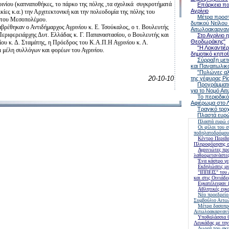
ρινίου (καπναποθήκες, το πάρκο της πόλης ,τα σχολικά συγκροτήματά
Επάρκεια πα
Αγρίνιο
ικίες κ.α.) την Αρχιτεκτονική και την πολεοδομία της πόλης του
Μέτρα προστα
ή του Μεσοπολέμου.
δυτικού Νείλου
ρέθηκαν ο Αντιδήμαρχος Αγρινίου κ. Ε. Τσούκαλος, ο τ. Βουλευτής
Αιτωλοακαρναν
. Περιφερειάρχης Δυτ. Ελλάδας κ. Γ. Παπαναστασίου, ο Βουλευτής και
Στο Αγρίνιο 
Θεοδωράκης"
ίου κ. Δ. Σταμάτης, η Πρόεδρος του Κ.Α.Π.Η Αγρινίου κ. Λ.
"Η Λοκαντιέρ
 μέλη συλλόγων και φορέων του Αγρινίου.
δημοτικό κηποθ
Σύρραξη με
και Παναιτωλικ
"Πυλώνες αλ
20-
10-10
της γέφυρας Ρίο
Προγράμματ
για το Νομό Αι
Το περιοδικό
Αφιέρωμα στο 
Τραγικό τρο
Πλαστά ευρώ
Πλαστά ευρώ σ
Οι φίλοι του 
ποδηλατοδρόμου
Κέντρο Περιβα
Πληροφόρησης σ
Αγρινιώτες π
λαθρομετανάστες
Ένα κάστρο γε
Εκδηλώσεις μν
"ΙΠΠΕΙΣ" του 
και στις Οινιάδε
Εγκατέλειψαν 
Αθλητικές εγκα
Νέο προεδρείο
Συμβούλιο Αιτω
Μέτρα δασοπρ
Αιτωλοακαρναν
Υποθαλάσσια θα
Λευκάδας με την
Δωρεά του ακι