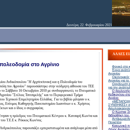
Δευτέρα, 22. Φεβρουαρίου 2021
ΑΛΛΕΣ ΕΙ
 πολεοδομία στο Αγρίνιο
Φονικό στο κ
Έργα ανάπλ
Αγρινίου
Οικονομικός
Αγρινίου για το
μίου Ανδικόπουλου "
Η Αρχιτεκτονική και η Πολεοδομία του
Οργάνωση ε
όλη του Αγρινίου
" παρουσιάστηκε στην νεόδμητη αίθουσα του ΤΕΕ
για την ανάπτυ
ιο το Σάββατο 16 Οκτωβρίου 2010 με συνδιοργανωτές το Πνευματικό
Ο βουλευτής 
Κεδίκογλου στο
γρινίου "Στέλιος Τσιτσιμελής" και το Περιφερειακό Τμήμα
Αγρίνιο
ου Τεχνικού Επιμελητηρίου Ελλάδας. Για το βιβλίο μίλησαν ο κ.
«ΜΕΤΑΠΟΙΗ
ος, Επίτιμος Καθηγητής Πανεπιστημίου Ιωαννίνων ο κ. Χρήστος
ΣΥΝΘΗΚΕΣ» στ
έκτων και ο ίδιος ο συγγραφέας.
Αιτωλοακαρναν
Ο Κώστας Σ
βιβλιοθήκη του
έτησαν η πρόεδρος του Πνευματικού Κέντρου κ. Κατσαρή Κων/να και
Αντάμωμα Α
 του Τ.Ε.Ε κ. Ρόκκος Κων/νος.
Περιστέρι
Κοινωνικό π
. Ανδρικόπουλος παρουσιάζει εμπεριστατωμένα και ανάγλυφα μέσα από
Δήμος Αγρινίου