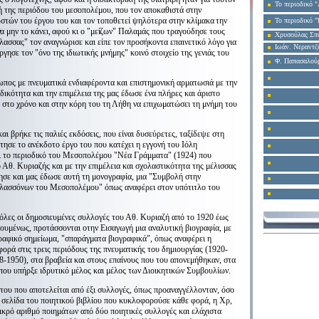
Το περιοδικό
ή της περιόδου του μεσοπολέμου, που τον αποκαθιστά στην
στών του έργου του και τον τοποθετεί ψηλότερα στην
κλίμακα την
Το περιοδικό 
να μην το κάνει, αφού κι ο "μεί
ζων" Παλαμάς που τραγούδησε τους
Χρυσούλας Σπ
λασσας" τον αναγνώρισε και είπε τον προσήκοντα επαινετικό λόγο για
Ιωάν. Νεραντζ
ργησε τον "όνο της ιδιωτικής μνήμης" κοινό στοιχείο της γενιάς του
Φ. Παπασαλούρ
πος με πνευματικά ενδιαφέροντα και επιστημονική αρματωσιά με την
δικότητα και την επιμέλεια της μας έδωσε ένα πλήρες και άριστο
ε στο χρόνο και στην κόρη του τη Λήθη να επιχωματώσει τη μνήμη του
ι βρήκε τις παλιές εκδόσεις, που είναι δυσεύρετες, ταξίδεψε στη
τησε το ανέκδοτο έργο του που κατέχει η εγγονή του Ιόλη
 το περιοδικό του Μεσοπολέμου "Νέα Γράμματα" (1924) που
ο Αθ. Κυριαζής και με την επιμέλεια και σχολαστικότητα της μέλισσας
μησε και μας έδωσε αυτή τη μονογραφία, μια "Συμβολή στην
ελασσόνων του Μεσοπολέμου" όπως αναφέρει στον υπότιτλο του
 όλες οι δημοσιευμένες συλλογές του Αθ. Κυριαζή από το 1920 έως
ουμένως, προτάσσονται οτην Εισαγωγή μια αναλυτική βιογραφία, με
ραφικό σημείωμα, "σπαράγματα βιογραφικά", όπως αναφέρει η
ορά στις τρεις περιόδους της πνευματικής του δημιουργίας (1920-
8-1950), στα βραβεία και στους επαίνους που του απονεμήθηκαν, στα
που υπήρξε ιδρυτικό μέλος και μέλος των Διοικητικών Συμβουλίων
.
 του που αποτελείται από έξι συλλογές, όπως προαναγγέλλονταν, όσο
α σελίδα του ποιητικού βιβλίου που κυκλοφορούσε κάθε φορά, η Χρ,
ικρό αριθμό ποιημάτων από δύο ποιητικές συλλογές και ελάχιστα