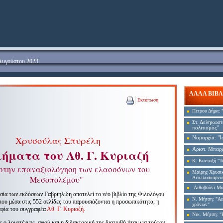
 Αυγούστου 2023
ΑΛΛΑ ΒΙΒΛ
Εκτύπωση
Πέτρου Δήμα
:
"
Στ. Δεληκωσ
πολιτισμός"
Χρυσούλας Σπυρέλη
Νομαρχία
:
"Ι
ιήματα του Αθ. Γ. Κυριαζή
Αριστ. Μπαρ
Κ. Κονταξή "Τ
στην επαναξιολόγηση των ελασσόνων του
Μαίρης Χρυσικ
Μεσοπολέμου"
Αιτωλοακαρνα
Λιθοβούνι Μα
σία των εκδόσεων Γαβριηλίδη αποτελεί το νέο βιβλίο της Φιλολόγου
Ν. Μήτση: "Αε
υ μέσα στις 552 σελίδες του παρουσιάζονται η προσωπικότητα, η
χρόνων"
αφία του συγγραφέα
Αθ. Γ. Κυριαζή.
Νικ. Μήτση
:
"Η
 ο λογοτέχνης, αφού και η διδακτορική της διατριβή ήταν για τούτον