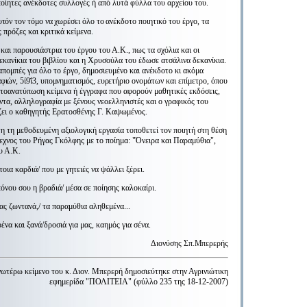
οίητες ανέκδοτες συλλογές ή από λυτά φύλλα του αρχείου του.
υτόν τον τόμο να χωρέσει όλο το ανέκ­
δοτο ποιητικό του έργο, τα
 πρόζες και κριτικά κείμενα.
 και παρουσιάστρια του έργου του Α.Κ., πως τα σχόλια και οι
εκανίκια του βιβλίου και η Χρυσούλα του έδωσε ατσάλινα δεκανίκια.
πομπές για όλο το έργο, δημοσιευμένο και ανέκδοτο κι α
κόμα
φιών, 5ί9ΐ3, υπομνηματισμός, ευρε
τήριο ονομάτων και επίμετρο, όπου
τοανατύπωση κείμενα ή έγγραφα που αφορούν μαθητικές εκδόσεις,
ντα, αλληλογραφία με ξένους νεοελληνιστές και ο γραφικός του
ζει ο καθηγητής Ερατοσθένης Γ. Καψωμένος.
η τη μεθοδευμένη αξιολογική εργασία τοποθετεί τον ποιητή στη θέση
εχνος του Ρήγας Γκόλφης με το ποίημα: "Όνειρα και Παραμύθια",
υ Α.Κ.
τοια καρδιά/ που με γητειές να ψάλλει ξέρει.
όνου σου η βραδιά/ μέσα σε ποίησης καλοκαίρι.
ας ζωντανά,/ τα παραμύθια αληθεμένα...
να και ξανά/δροσιά για μας, καημός για σένα.
Διονύσης Σπ.Μπερερής
ωτέρω κείμενο του κ. Διον. Μπερερή δημοσιεύτηκε στην Αγρινιώτικη
εφημερίδα "ΠΟΛΙΤΕΙΑ" (φύλλο 235 της 18-12-2007)