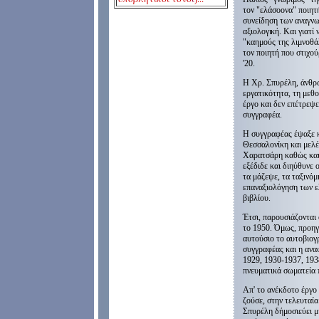
τον "ελάσοονα" ποιητ
συνείδηση των αναγνω
αξιολογική. Και γιατί 
"καημούς της λιμνοθά
τον ποιητή που στιχού
'20.
Η Χρ. Σπυρέλη, άνθρω
εργατικότητα, τη μεθο
έργο και δεν επέτρεψ
συγγραφέα.
Η συγγραφέας έψαξε κα
Θεσσαλονίκη και μελέ
Χαρατσάρη καθώς και
εξέδιδε και διηύθυνε 
τα μάζεψε, τα ταξινό
επαναξιολόγηση των 
βιβλίου.
Έτσι, παρουσιάζονται
το 1950. Όμως, προηγ
αυτούσιο το αυτοβιογ
συγγραφέας και η αναφ
1929, 1930-1937, 193
πνευματικά σωματεία 
Απ' το ανέκδοτο έργο
ζούσε, στην τελευταί
Σπυρέλη δήμοσιεύει μ