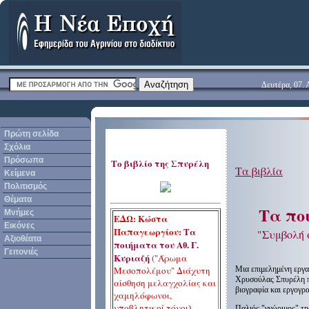
Δευτέρα, 07.
Πρώτη σελίδα
Σχόλια
Πρόσωπα
Τ
ο βιβλίο
της Σπυρέλη
Τα βιβλία
Κείμενα
Πολιτισμός
Θέματα
Τα πο
Μνήμες
ΕΔΩ: Κώστα
Εικόνες
Παπαγεωργίου:
Τα
"Συμβολή 
Αξιοθέατα
ποιήματα του Αθ. Γ.
Γειτονιές
Κυριαζή
("
Άρωμα
Μεσοπολέμου
"
Διάχυτη
Μια επιμελημένη εργα
Χρυσούλας Σπυρέλη πο
αίσθηση μελαγχολίας και
βιογραφία και εργογρ
χαμηλόφωνοι,
υποβλητικοί τόνο
ι
...
)
Παλιός "γνώριμος" της