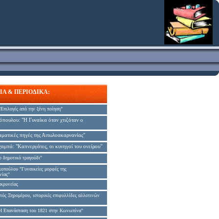
ΙΑ & ΠΕΡΙΟΔΙΚΑ:
Επιλογές από την ξένη ποίηση"
τόπουλου
:
"Η Γυναίκα όταν χτιζόταν ο
αματικές πηγές της Αιτωλοακαρνανίας"
χαμπά
:
"Καπνεργάτες, οι κυνηγοί του ονείρου"
ο δημοτικό τραγούδι"
οπούλου "Γυναικείες μορφές της
νίας"
κρυνείας
τός Ξηρομέρου, ιστορικές επιφυλλίδες αλλοτινών
 Επανάσταση του 1821 στην Κωνωπίνα"