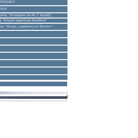
 "ΑΙΤΩΛΙΚΑ"
"ΡΙΖΑ"
υρέλη
:
"Τα ποιήματα του Αθ. Γ. Κυριαζή"
ή
:
"Ιστορική αρχαιολογία Ναυπάκτου"
ου: "Βλοχός, η ακρόπολη των Θεστιέων"