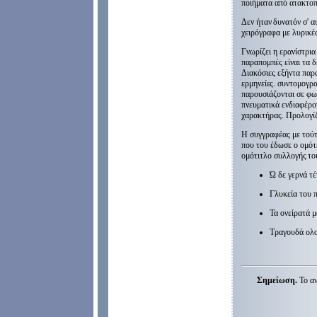
ποιήματα από ατακτοπ
Δεν ήταν δυνατόν σ' α
χειρόγραφα με λυρικές
Γνωρίζει η ερανίστρια
παραπομπές είναι τα δ
Διακόσιες εξήντα παρα
ερμηνείες. συντομογρα
παρουσιάζονται σε φω
πνευματικά ενδιαφέρο
χαρακτήρας. Προλογί
Η συγγραφέας με τούτ
που του έδωσε ο ομότ
ομότιτλο
συλλογής το
Ώ δε γερνά τέ
Γλυκεία του π
Τα ονείρατά μ
Τραγουδά ολοέ
Σημείωση.
Το αν