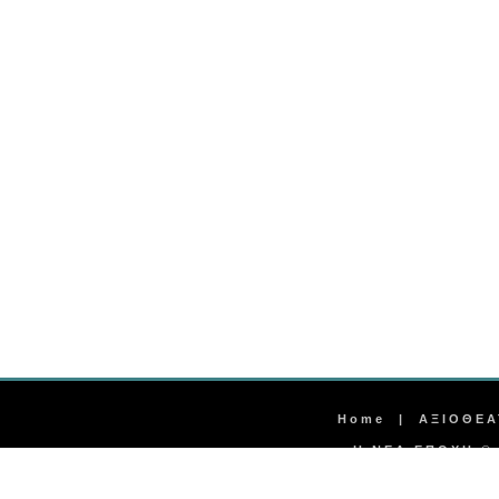
Home
|
ΑΞΙΟΘΕΑ
Η ΝΕΑ ΕΠΟΧΗ © 2