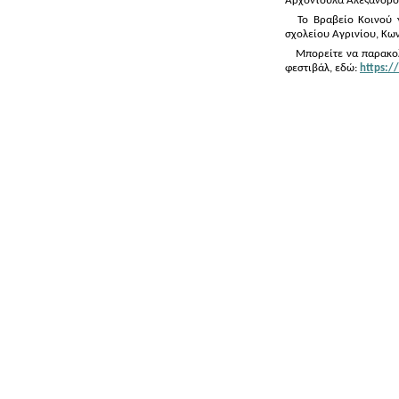
Αρχοντούλα Αλεξανδρο
Το Βραβείο Κοινού 
σχολείου Αγρινίου, Κων
M
πορείτε να παρακο
φεστιβάλ, εδώ:
https: