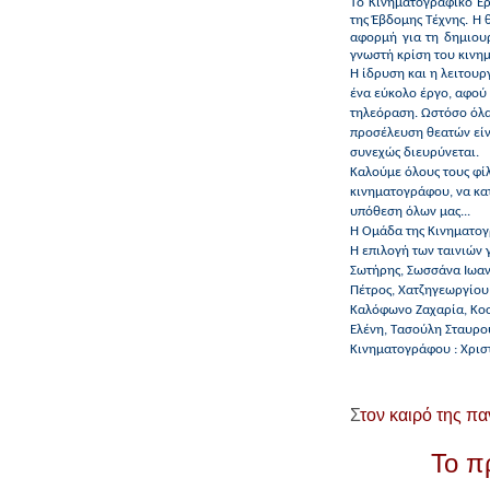
Τo Κινηματογραφικό Ερ
της Έβδομης Τέχνης. Η
αφορμή για τη δημιουρ
γνωστή κρίση του κινημ
Η ίδρυση και η λειτου
ένα εύκολο έργο, αφού 
τηλεόραση. Ωστόσο όλα 
προσέλευση θεατών είν
συνεχώς διευρύνεται.
Καλούμε όλους τους φί
κινηματογράφου, να κατ
υπόθεση όλων μας...
Η Ομάδα της Κινηματογ
Η επιλογή των ταινιών 
Σωτήρης, Σωσσάνα Ιωαν
Πέτρος, Χατζηγεωργίου
Καλόφωνο Ζαχαρία, Κοσ
Ελένη, Τασούλη Σταυρο
Κινηματογράφου : Χρισ
Σ
τον καιρό της πα
To π