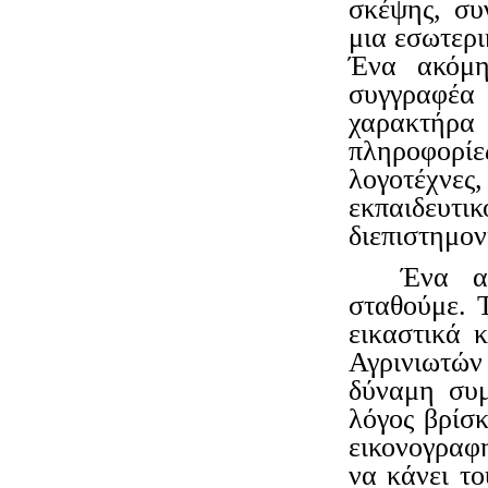
σκέψης, συ
μια εσωτερι
Ένα ακόμη
συγγραφέ
χαρακτήρα
πληροφορίε
λογοτέχνες
εκπαιδευτι
διεπιστημον
Ένα α
σταθούμε. 
εικαστικά 
Αγρινιωτών
δύναμη συμ
λόγος βρίσκ
εικονογραφ
να κάνει το