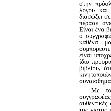
στην πρόσ
λόγου και 
διασώζει σε
πέρασε ανε
Είναι ένα β
ο συγγραφέ
καθένα μα
συμπορευτε
είναι υποχρ
ίδιο προορ
βιβλίου, ό
κινητοποι
συναισθηματ
Με το
συγγραφέας
αυθεντικές 
της νιότης 