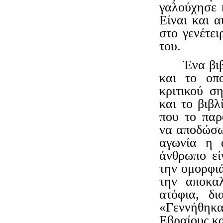
γαλούχησε 
Είναι και α
στο γενέτε
του.
Ένα βιβ
και το οπο
κριτικού σ
και το βιβλ
που το παρ
να αποδώσω
αγωνία η 
άνθρωπο εί
την ομορφιά
την αποκαλ
ατόφια, δ
«Γεννήθηκ
Εβραίους κα