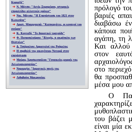
ιδεών την π
Κυριαζή"
πρόλογό του
Ν. Μήτση: "Αετός Ξηρομέρου, ιστορικές
επιφυλλίδες αλλοτινών χρόνων"
βαριές απα
Νικ. Μήτση: "Η Επανάσταση του 1821 στην
Κωνωπίνα"
διαβάσω έν
Αριστ. Μπαρχαμπά: "Καπνεργάτες, οι κυνηγοί του
κάποια ποι
ονείρου"
Κ. Κονταξή "Το δημοτικό τραγούδι"
αγάπη, τη λ
Φ. Παπασαλούρου: "Βλοχός, η ακρόπολη των
Θεστιέων"
Και αλλού 
Δ. Τσιάμαλου: Αρματολοί της Ρούμελης
Η συμβολή της οικογένειας Νοταρά στην
στον εαυτ
επανάσταση
αρχαιολόγο
Μαίρης Χρυσικοπούλου "Γυναικείες μορφές της
Αιτωλοακαρνανίας"
στο περιεχό
Νομαρχία: "Ιαματικές πηγές της
Αιτωλοακαρνανίας"
θα προσπαθ
Λιθοβούνι Μακρυνείας
μέσα μου α
Ο Παλ
χαρακτηρί
μυθοπλαστι
του βάζει 
είναι μία 