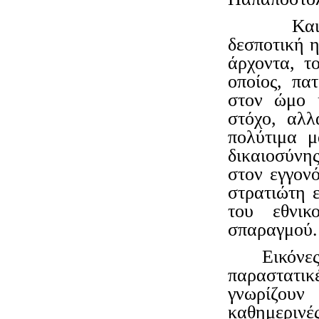
Και α
δεσποτική 
άρχοντα, τ
οποίος, πα
στον ώμο κ
στόχο, αλλ
πολύτιμα μ
δικαιοσύνης
στον εγγον
στρατιώτη 
του εθνικ
σπαραγμού.
Εικόνε
παραστατι
γνωρίζουν 
καθημερινέ