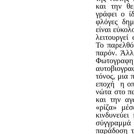
και την θε
γράφει ο ί
φλόγες δημ
είναι εύκολ
λειτουργεί
Το παρελθόν
παρόν. Άλλ
Φωτογραφημ
αυτοβιογρα
τόνος, μια 
εποχή η οπο
νώτα στο π
και την αγ
«ρίζα» μέ
κινδυνεύει
σύγγραμμά τ
παράδοση τ