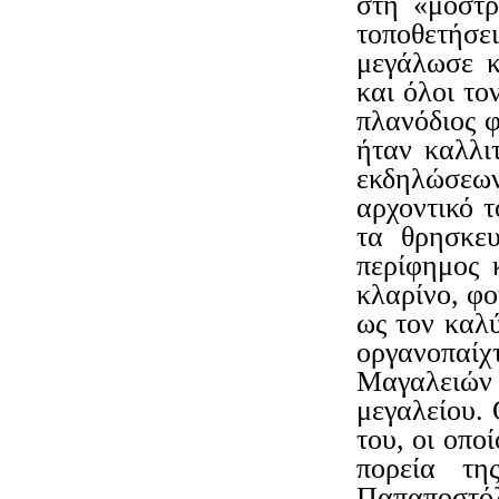
στη «μόστρ
τοποθετήσ
μεγάλωσε κ
και όλοι το
πλανόδιος φ
ήταν καλλι
εκδηλώσεων
αρχοντικό τ
τα θρησκευ
περίφημος 
κλαρίνο, φο
ως τον καλύ
οργανοπαί
Μαγαλειών 
μεγαλείου. 
του, οι οπο
πορεία τη
Παπαποστό