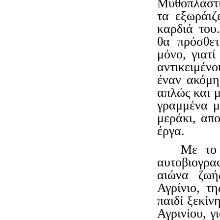
Μυθοπλαστι
τα εξωράιζ
καρδιά του
θα πρόσθετ
μόνο, γιατ
αντικειμέν
έναν ακόμη
απλώς και μ
γραμμένα μ
μεράκι, απο
έργα.
Με το 
αυτοβιογρ
αιώνα ζωή
Αγρίνιο, τη
παιδί ξεκίν
Αγρινίου, γ