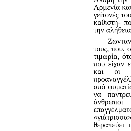
Αρμενία και
γείτονές το
καθιστή- π
την αλήθεια
Ζωνταν
τους, που, 
τιμωρία, ό
που είχαν ε
και οι μ
προαναγγέλ
από φυματί
να παντρε
άνθρωποι 
επαγγέλμα
«γιάτρισσα»
θεραπεύει 