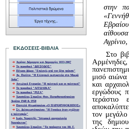
στην π
«Γεννήθ
Εβραίου
αίθουσ
Αγρίνιο,
ΕΚΔΟΣΕΙΣ-ΒΙΒΛΙΑ
Στο βι
Αρμένηδες,
Αγρίνιο: Δήμαρχοι και Δημαρχίες 1833-200
7
Το περιοδικό "ΔΙΕΞΟΔΟΣ"
πανεπιστημ
Πέτρου Δήμα: "Επιλογές από την ξένη ποίηση"
μισό αιώνα 
Αγ. Πολίτη: "Η Ελληνική εκστρατεία στη Μικρά
Ασία"
και αρχαιολ
Αιτωλική Εταιρεία: "Η πολιτική και οι πολιτικοί"
Το περιοδικό "ΑΙΤΩΛΙΚΑ"
εργώδους π
Το περιοδικό "ΡΙΖΑ"
Χρυσούλας Σπυρέλη: Θαν. Παπαθανασόπουλου
τεράστιο 
Αγρίνιο 1948 & 1950
αποκαλύπτετ
Παντελή Φλωρόπουλου «Ο ΠΑΡΑΜΥΘΟΚΗΠΟΣ»
Στ. Δεληκωστόπουλου: "Η Γυναίκα όταν χτιζόταν
τον μεγάλο
ο πολιτισμός"
Ιωάν. Νεραντζή: "Ιστορική αρχαιολογία
της δημιου
Ναυπάκτου"
Χρυσούλας Σπυρέλη: "Τα ποιήματα του Αθ. Γ.