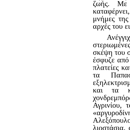
ζωής. Με 
καταφέρνει
μνήμες της 
αρχές του ε
Ανέγγιχ
στεριωμένες
σκέψη του σ
έσφυζε από 
πλατείες κα
τα Παπασ
εξηλεκτρισ
και τα κα
χονδρεμπόρω
Αγρινίου, 
«αργυροδίν
Αλεξόπουλ
λιοστάσια, 