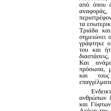
από όπου ό
αναφοράς,
περιστρέφον
τα εσωτερικ
Τριάδα κα
σημειώνει 
γράφτηκε ο
του και ή
διαστάσεις,
Και ανάμε
πρόσωπα, μ
και τους
επαγγέλματα
Ενδεικ
ανθρώπων δ
και Γύφτων,
Ακόμη την 