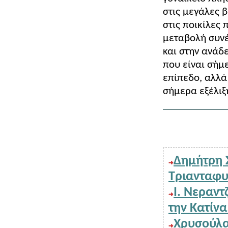
στις μεγάλες 
στις ποικίλες
μεταβολή συνέ
και στην ανάδε
που είναι σήμ
επίπεδο, αλλά 
σήμερα εξέλιξ
Δημήτρη Στεργίου: Το βιβλίο "Ακροβασία" του Κώστα
Τριανταφυ
Ι. Νεραντζή: Το βιβλίο της Ειρήνης Τριανταφύλλου για
Χρυσούλα Γεωργούση: "6 ιστορίες ολόκληρες κα