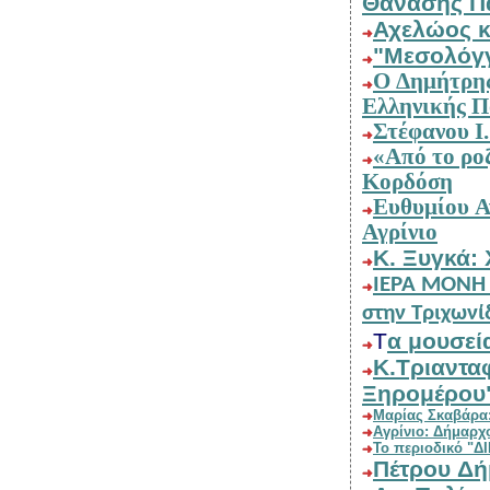
Θαν
Α
Ο Δημήτρης Μαρωνίτης συνομιλεί με μεγάλα ονόματα της
Ελληνικής Π
Σ
«Από το ροζ έως το κόκκινο», το νέο της βιβλίο της Ακακίας
Κορδόση
Ευθυμίου Ανδρικόπουλου: Αρχιτεκτονική και πολεοδομία στο
Αγρίνιο
Κ. Ξυγκ
Ι
ΕΡΑ ΜΟΝΗ ΦΩΤΜΟΥ, Ένα λησμονημένο μοναστήρι του 16ου αι.
στην Τριχωνίδ
Τ
α μουσε
K.Τριανταφυλλίδη: Γερ. Παπατρέ
Ξηρομέρου
Μαρίας Σκ
Αγρίνιο: 
Το περιοδικό 
Πέτ