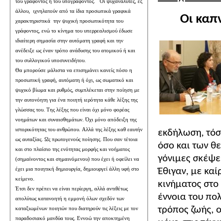
του γράφοντος ή του υπογράφοντος.
Οι ψυχαναλυτές, εξ
άλλου,
ιχνηλατούν από τα ίδια προσωπικά γραφικά
Οι καπ
χαρακτηριστικά
την ψυχική προσωπικότητα του
γράφοντος, ενώ το κίνημα του υπερρεαλισμού έδωσε
ιδιαίτερη σημασία στην αυτόματη γραφή και την
ανέδειξε ως έναν τρόπο ανάδυσης του ατομικού ή και
του συλλογικού υποσυνειδήτου.
Θα μπορούσε μάλιστα να επισημάνει κανείς πόσο η
προσωπική γραφή, αυτόματη ή όχι, ως σωματικό και
ψυχικό βίωμα και ρυθμός, συμπλέκεται στην ποίηση με
την αυτονόητη για ένα ποιητή ιερότητα κάθε λέξης της
γλώσσας του. Της λέξης που είναι όχι μόνο φορέας
νοημάτων και συναισθημάτων. Όχι μόνο απόδειξη της
ιστορικότητας του ανθρώπου. Αλλά της λέξης καθ εαυτήν
εκδήλωση, τόσ
ως αυταξίας. Ως πρωτογενούς ποίησης. Που σαν τέτοια
όσο και των θ
και στο πλαίσιο της ενότητας μορφής και νοήματος
γόνιμες σκέψε
(σημαίνοντος και σημαινόμενου) που έχει ή οφείλει να
Έθιγαν, με κα
έχει μια ποιητική δημιουργία, δημιουργεί άλλη υφή στο
κείμενο.
κινήματος στο
Έτσι δεν πρέπει να είναι περίεργη, αλλά αντιθέτως
έννοια του πο
απολύτως κατανοητή η εμμονή όλων σχεδόν των
τρόπος ζωής, 
καταξιωμένων ποιητών που διατηρούν τις λέξεις με τον
παραδοσιακό μανδύα τους. Εννοώ την αποκτημένη