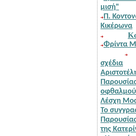
μισή"
Π. Κοντονάσιου: Η ρητορική των δημηγοριών του
Κικέρωνα
Φρ
σχέδια
Αριστοτέλ
Παρουσίαση της ποιητικής σ
Παρουσίαση του βιβλί