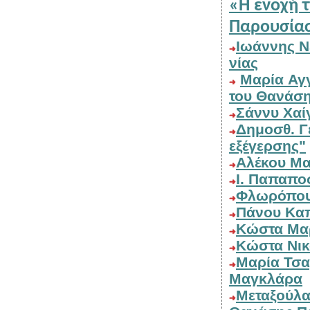
«Η ενοχή της Αθωό
Ιωάννης Νεραντζής: Συμβολή στην βιβλιογραφία της Αιτωλ/
νίας
Μαρία Αγγέλη: Η καπνούπολη του
Σάν
Δημοσθ. Γεωργοβασίλη: "Αλμπέρ Καμύ, ο φιλόσοφος της
εξέγερσης"
Αλ
Ι. Παπαπ
Πάν
Κώσ
Κώσ
Μ
αρία Τσαμπάζη: "Νεκύσια" ποιήματα του Αλέκου
Μαγκλάρα
Μεταξούλας Μανικάρου: "Γεννήθηκα στην Ντούτσ