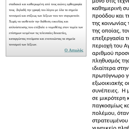
μόνο στις τέχν
σταδιακά και καθιερωμένη από τους αιώνες ορθογραφία
καθημερινή συ
τους. Δηλαδή την γραφή του λόγου με όλα τα σημεία
προόδου και τη
τονισμού και στίξεως των λέξεων που τον συγκροτούν.
Χωρίς να υιοθετούν την διάθεση ευκολίας και
της κοινωνίας 
απλούστευσης που επέβαλε ο νομοθέτης στον τομέα των
της οποίας, τ
επίσημων κειμένων τις τελευταίες δεκαετίες,
επεξεργασία τ
καταργώντας πνεύματα και ενοποιώντας τα σημεία
περιοχή του Α
τονισμού των λέξεων.
Ο Αιτωλός
αριθμού προσφ
πληθυσμός της
ιδιαίτερα στη
πρωτόγνωρο γι
εξωοικιακής ο
συνέπειες. Η 
σε μικρότερη 
παγκοσμίως κα
πολέμου, όταν
στρατευμένου
γυναικείο πλη