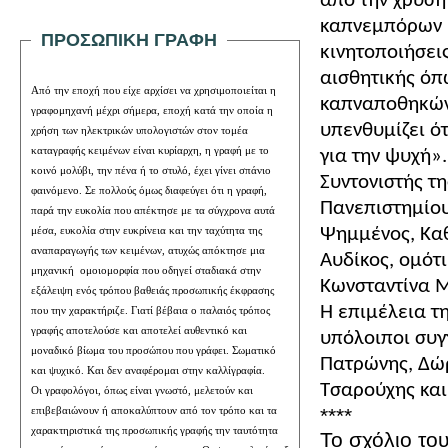
από την χρυσή
καπνεμπόρων έ
ΠΡΟΣΩΠΙΚΗ ΓΡΑΦΗ
κινητοποιήσει
αισθητικής όπ
Από την εποχή που είχε αρχίσει να χρησιμοποιείται η
καπναποθηκών
γραφομηχανή μέχρι σήμερα, εποχή κατά την οποία η
υπενθυμίζει ότ
χρήση των ηλεκτρικών υπολογιστών στον τομέα
καταγραφής κειμένων είναι κυρίαρχη, η γραφή με το
για την ψυχή».
κοινό μολύβι, την πένα ή το στυλό, έχει γίνει σπάνιο
Συντονιστής τ
φαινόμενο. Σε πολλούς όμως διαφεύγει ότι η γραφή,
Πανεπιστημίο
παρά την ευκολία που απέκτησε με τα σύγχρονα αυτά
Ψημμένος, Καθ
μέσα, ευκολία στην ευκρίνεια και την ταχύτητα της
αναπαραγωγής των κειμένων, ατυχώς απόκτησε μια
Αυδίκος, ομότ
μηχανική
ομοιομορφία που οδηγεί σταδιακά στην
Κωνσταντίνα Μ
εξάλειψη ενός τρόπου βαθειάς προσωπικής έκφρασης
Η επιμέλεια τη
που την χαρακτήριζε. Γιατί βέβαια ο παλαιός τρόπος
γραφής αποτελούσε και αποτελεί αυθεντικό και
υπόλοιποι συγ
μοναδικό βίωμα του προσώπου που γράφει. Σωματικό
Πατρώνης, Δώ
και ψυχικό.
Και δεν αναφέρομαι στην καλλίγραφία.
Τσαρούχης και
Οι γραφολόγοι, όπως είναι γνωστό, μελετούν και
****
επιβεβαιώνουν ή αποκαλύπτουν από τον τρόπο και τα
χαρακτηριστικά της προσωπικής γραφής την ταυτότητα
To σχόλιο το