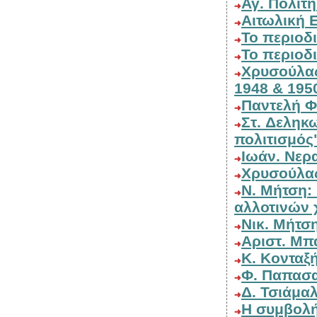
Αγ. Πο
Α
Το περι
Το περιο
Χρυσούλας Σπυρέλη: Θαν. Παπαθανασόπουλου Α
1948 & 195
Π
Στ. Δεληκωστόπουλου: "Η Γυναίκα όταν χτιζόταν ο
πολιτισμός
Ιωάν
Ν. Μήτση: "Αετός Ξηρομέρου, ιστορικές επιφυλλίδες
αλλοτινών
Νικ. 
Αρι
Κ. Κοντα
Φ. Παπα
Δ. Τσιά
Η συμβολ