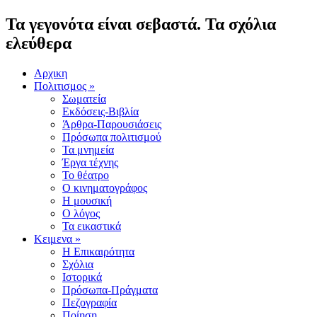
Τα γεγονότα είναι σεβαστά. Τα σχόλια
ελεύθερα
Αρχικη
Πολιτισμος »
Σωματεία
Εκδόσεις-Βιβλία
Άρθρα-Παρουσιάσεις
Πρόσωπα πολιτισμού
Τα μνημεία
Έργα τέχνης
Το θέατρο
Ο κινηματογράφος
Η μουσική
Ο λόγος
Τα εικαστικά
Κειμενα »
Η Επικαιρότητα
Σχόλια
Ιστορικά
Πρόσωπα-Πράγματα
Πεζογραφία
Ποίηση