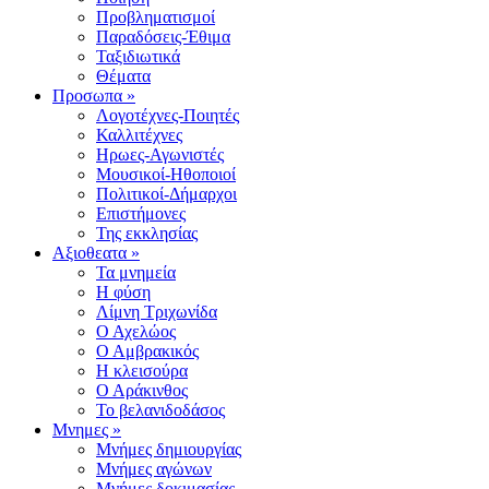
Προβληματισμοί
Παραδόσεις-Έθιμα
Ταξιδιωτικά
Θέματα
Προσωπα »
Λογοτέχνες-Ποιητές
Καλλιτέχνες
Ηρωες-Αγωνιστές
Μουσικοί-Ηθοποιοί
Πολιτικοί-Δήμαρχοι
Επιστήμονες
Της εκκλησίας
Αξιοθεατα »
Τα μνημεία
Η φύση
Λίμνη Τριχωνίδα
Ο Αχελώος
Ο Αμβρακικός
Η κλεισούρα
Ο Αράκινθος
Το βελανιδοδάσος
Μνημες »
Μνήμες δημιουργίας
Μνήμες αγώνων
Μνήμες δοκιμασίας