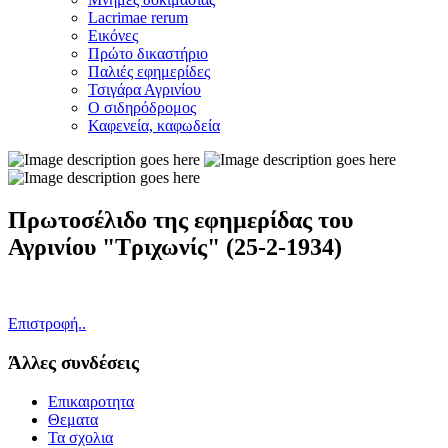
Lacrimae rerum
Εικόνες
Πρώτο δικαστήριο
Παλιές εφημερίδες
Τσιγάρα Αγρινίου
Ο σιδηρόδρομος
Καφενεία, καφωδεία
Πρωτοσέλιδο της εφημερίδας του
Αγρινίου "Τριχωνίς" (25-2-1934)
Επιστροφή..
Άλλες συνδέσεις
Επικαιροτητα
Θεματα
Τα σχολια