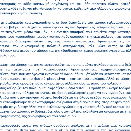
αγκασμούς σε κάθε κοινωνική οργάνωση και σε κάθε πολιτικό πλάνο. Καταδι
κλητα κάθε ιδέα για μία «διαφανή» κοινωνία, κάθε πολιτικό πλάνο που αποσκοπε
η οικουμενική συμφιλίωση.
 τη διαδικασία κοινωνικοποίησης, οι δύο διαστάσεις του μίσους χαλιναγωγούντ
ντικό βαθμό, τουλάχιστον όσον αφορά τις πιο δραματικές εκδηλώσεις τους. Εν 
 επιτυγχάνεται μέσω του μόνιμου αντιπερισπασμού που ασκείται στην καταστρ
από τους «εποικοδομητικούς» κοινωνικούς σκοπούς - την εκμετάλλευση της φύση
γωνισμό διαφόρων ειδών (τις «ειρηνικές» αγωνιστικές δραστηριότητες, ό
τισμός, τον οικονομικό ή πολιτικό ανταγωνισμό, κτλ). Όλες αυτές οι διέ
θύνουν ένα μέρος του μίσους και της «διαθέσιμης» καταστροφικής ενέργειας, αλ
νολο τους.
μμάτι του μίσους και της καταστροφικότητας που απομένει φυλάσσεται σε μία δε
μη να μετατραπεί σε καταστροφικές δραστηριότητες, σχηματοποιημένε
θετημένες, που στρέφονται εναντίον άλλων ομάδων - δηλαδή να μετατραπεί σε π
δεν σημαίνει ότι το ψυχικό μίσος είναι η «αιτία» του πολέμου. Αλλά το μίσος 
ίβολα, ένας όρος, όχι μόνο απαραίτητος αλλά και ουσιαστικός, του πόλεμοι».
σος καθορίζει τον πόλεμο και εκφράζεται μέσω αυτού, Η φράση του Αντρέ Μαλρό
κη σε αυτό τον πόλεμο να ανήκει σε όσους πολέμησαν χωρίς να τον αγαπούν» εκφ
ελπίδα που στην πραγματικότητα διαψεύδεται σε όλους σχεδόν τους πολέμους. Α
α καταλαβαίναμε πώς εκατομμύρια άνθρωποι στη διάρκεια της ιστορίας ήταν πρό
η μία στιγμή στην άλλη, να σκοτώσουν αγνώστους ή να σκοτωθούν από αυτούς. Κα
αμενή του μίσους δεν βρίσκει διέξοδο στον πόλεμο, εκδηλώνεται υπόκωφα με τη
εριφρόνησης, της ξενοφοβίας και του ρατσισμού.
αταστροφικές τάσεις των ατόμων συνάδουν απόλυτα με την ανάγκη μίας κοινωνί
ναμώνει τη θέση των νόμων, των αξιών και των κανόνων της, ως μοναδικά