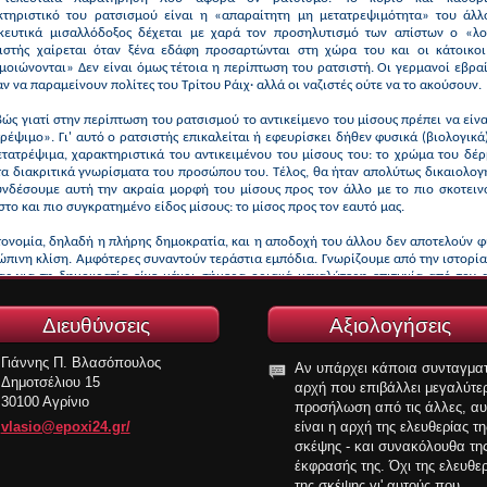
κτηριστικό του ρατσισμού είναι η «απαραίτητη μη μετατρεψιμότητα» του άλλ
κευτικά μισαλλόδοξος δέχεται με χαρά τον προσηλυτισμό των απίστων ο «λο
κιστής χαίρεται όταν ξένα εδάφη προσαρτώνται στη χώρα του και οι κάτοικοι
οιώνονται» Δεν είναι όμως τέτοια η περίπτωση του ρατσιστή. Οι γερμανοί εβρα
ν να παραμείνουν πολίτες του Τρίτου Ράιχ· αλλά οι ναζιστές ούτε να το ακούσουν.
ώς γιατί στην περίπτωση του ρατσισμού το αντικείμενο του μίσους πρέπει να είν
ρέψιμο». Γι' αυτό ο ρατσιστής επικαλείται ή εφευρίσκει δήθεν φυσικά (βιολογικά
ετατρέψιμα, χαρακτηριστικά του αντικειμένου του μίσους του: το χρώμα του δέρ
τα διακριτικά γνωρίσματα του προσώπου του. Τέλος, θα ήταν απολύτως δικαιολο
υνδέσουμε αυτή την ακραία μορφή του μίσους προς τον άλλο με το πιο σκοτεινό
το και πιο συγκρατημένο είδος μίσους: το μίσος προς τον εαυτό μας.
τονομία, δηλαδή η πλήρης δημοκρατία, και η αποδοχή του άλλου δεν αποτελούν φ
πινη κλίση. Αμφότερες συναντούν τεράστια εμπόδια. Γνωρίζουμε από την ιστορία
ας για τη δημοκρατία είχε μέχρι σήμερα οριακά μεγαλύτερη επιτυχία από τον 
του σωβινισμού, της ξενοφοβίας και του ρατσισμού. Αλλά για όσους είναι στρατε
μοναδικό πολιτικό πλάνο που χρήζει υπεράσπισης, το πλάνο της οικουμε
Διευθύνσεις
Αξιολογήσεις
ερίας, ο μοναδικός ανοικτός δρόμος είναι η συνέχιση του αγώνα κόντρα στο ρεύμα
Γιάννης Π. Βλασόπουλος
Αν υπάρχει κάποια συνταγματ
Δημοτσέλιου 15
αρχή που επιβάλλει μεγαλύτε
30100 Αγρίνιο
προσήλωση από τις άλλες, αυ
vlasio@epoxi24.gr/
είναι η αρχή της ελευθερίας τη
σκέψης - και συνακόλουθα τη
έκφρασής της. Όχι της ελευθε
της σκέψης γι' αυτούς που