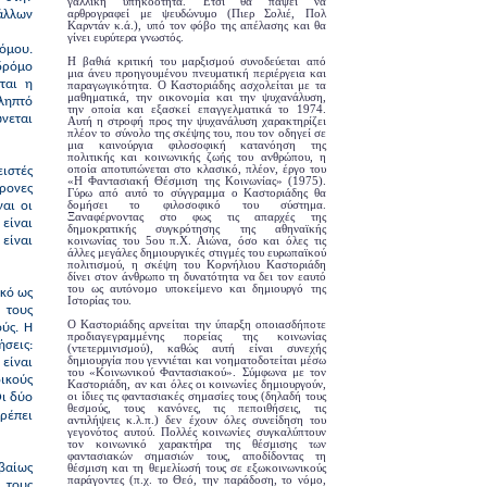
γαλλική υπηκοότητα. Έτσι θα πάψει να
αρθρογραφεί με ψευδώνυμο (Πιερ Σολιέ, Πολ
 άλλων
Καρντάν κ.ά.), υπό τον φόβο της απέλασης και θα
γίνει ευρύτερα γνωστός.
τόμου.
Η βαθιά κριτική του μαρξισμού συνοδεύεται από
δρόμο
μια άνευ προηγουμένου πνευματική περιέργεια και
ται η
παραγωγικότητα. Ο Καστοριάδης ασχολείται με τα
μαθηματικά, την οικονομία και την ψυχανάλυση,
ιληπτό
την οποία και εξασκεί επαγγελματικά το 1974.
ώνεται
Αυτή η στροφή προς την ψυχανάλυση χαρακτηρίζει
πλέον το σύνολο της σκέψης του, που τον οδηγεί σε
μια καινούργια φιλοσοφική κατανόηση της
πολιτικής και κοινωνικής ζωής του ανθρώπου, η
οποία αποτυπώνεται στο κλασικό, πλέον, έργο του
ιστές
«Η Φαντασιακή Θέσμιση της Κοινωνίας» (1975).
ρονες
Γύρω από αυτό το σύγγραμμα ο Καστοριάδης θα
δομήσει το φιλοσοφικό του σύστημα.
ναι οι
Ξαναφέρνοντας στο φως τις απαρχές της
 είναι
δημοκρατικής συγκρότησης της αθηναϊκής
 είναι
κοινωνίας του 5ου π.Χ. Αιώνα, όσο και όλες τις
άλλες μεγάλες δημιουργικές στιγμές του ευρωπαϊκού
πολιτισμού, η σκέψη του Κορνήλιου Καστοριάδη
δίνει στον άνθρωπο τη δυνατότητα να δει τον εαυτό
του ως αυτόνομο υποκείμενο και δημιουργό της
ικό ως
Ιστορίας του.
 τους
Ο Καστοριάδης αρνείται την ύπαρξη οποιασδήποτε
ύς. Η
προδιαγεγραμμένης πορείας της κοινωνίας
ήσεις:
(ντετερμινισμού), καθώς αυτή είναι συνεχής
δημιουργία που γεννιέται και νοηματοδοτείται μέσω
είναι
του «Κοινωνικού Φαντασιακού». Σύμφωνα με τον
ικούς
Καστοριάδη, αν και όλες οι κοινωνίες δημιουργούν,
οι ίδιες τις φαντασιακές σημασίες τους (δηλαδή τους
Οι δύο
θεσμούς, τους κανόνες, τις πεποιθήσεις, τις
ρέπει
αντιλήψεις κ.λ.π.) δεν έχουν όλες συνείδηση του
γεγονότος αυτού. Πολλές κοινωνίες συγκαλύπτουν
τον κοινωνικό χαρακτήρα της θέσμισης των
φαντασιακών σημασιών τους, αποδίδοντας τη
βαίως
θέσμιση και τη θεμελίωσή τους σε εξωκοινωνικούς
παράγοντες (π.χ. το Θεό, την παράδοση, το νόμο,
ί τους