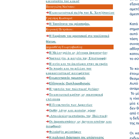
κοινοτοπία του κακού
εξαν
Παναγιώτη Νούτσου:
αμετά
Η κοινωνιστική σκέψη του Κ. Χατζόπουλου
άμεσ
Γρηγόρη Κωσταρά:
Η Ταυτότητα της φιλοσοφίας.
Κατά
Κυριακή Πετράκου:
σημα
αυτό
Η
Εμφάνιση του φεμινισμού στο νεοελληνικό
τάση 
θέατρο
.
συνα
Δημοσθένη Γεωργοβασίλη:
αθλη
Η Μελαγχολία ως δύναμη δημιουργίας
κατευ
Νοσταλγία, η μαγεία της Επιστροφής
το σύ
Η ανία και το δικαίωμα στην οκνηρία
To παρόν και το μέλλον του
Το κο
κομμουνιστικού μανιφέστου
έτοι
Εγωκεντρικός ηρωισμός
θεσμο
Ελληνικός Ομπλομoβισμός
Αυτό 
Η γοητεία του πολιτικού ψεύδους
αναμφ
Το μί
Το κοινωνικό κράτος ως οικονομική
η νί
επένδυση
μία 
Η Γενοκτονία των Αρμενίων
δεν θ
Ορθός λόγος και μεσαίος χώρος
από τ
«Απο-ιδεολογικοποίηση» της Πολιτικής
η δεξ
Οι δημοσκοπήσεις ως όργανο απάτης και
της π
διαφθοράς
Φιλοδοξία φιλοσόφων
Οι κ
H πολιτική διάσταση της υπόσχεσης
ενδυ