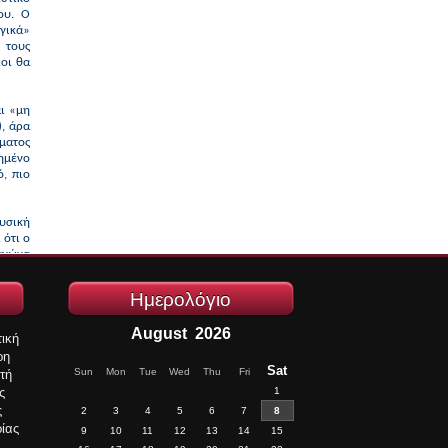
ου. Ο
γικά»
 τους
ίοι θα
αι «μη
), άρα
ματος
γημένο
, πιο
υσική
 ότι ο
αγώνα
υμένοι
νικής
Ημερολόγιο
.
August
2026
ική
ρη
Sat
Sun
Mon
Tue
Wed
Thu
Fri
τή
ς
1
ς
2
3
4
5
6
7
8
ρίας
9
10
11
12
13
14
15