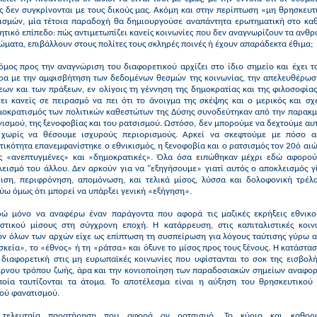
ς δεν συγκρίνονται με τους δικούς μας. Ακόμη και στην περίπτωση «μη θρησκευτ
τισμών, μία τέτοια παραδοχή θα δημιουργούσε αναπάντητα ερωτηματική στο κα
τικό επίπεδο: πώς αντιμετωπίζει κανείς κοινωνίες που δεν αναγνωρίζουν τα ανθ
ώματα, επιβάλλουν στους πολίτες τους σκληρές ποινές ή έχουν απαράδεκτα έθιμα;
μος προς την αναγνώριση του διαφορετικού αρχίζει στο ίδιο σημείο και έχει τ
τρα με την αμφισβήτηση των δεδομένων θεσμών της κοινωνίας, την απελευθέρωσ
ων και των πράξεων, εν ολίγοις τη γέννηση της δημοκρατίας και της φιλοσοφία
ει κανείς σε πειρασμό να πει ότι το άνοιγμα της σκέψης και ο μερικός και σχ
μοκρατισμός των πολιτικών καθεστώτων της Δύσης συνοδεύτηκαν από την παρακμ
ισμού, της ξενοφοβίας και του ρατσισμού. Ωστόσο, δεν μπορούμε να δεχτούμε αυ
 χωρίς να θέσουμε ισχυρούς περιορισμούς. Αρκεί να σκεφτούμε με πόσο α
τικότητα επανεμφανίστηκε ο εθνικισμός, η ξενοφοβία και ο ρατσισμός τον 20ό αι
ς «ανεπτυγμένες» και «δημοκρατικές». Όλα όσα ειπώθηκαν μέχρι εδώ αφορού
εισμό του άλλου. Δεν αρκούν για να "εξηγήσουμε» γιατί αυτός ο αποκλεισμός γ
ριση, περιφρόνηση, απομόνωση, και τελικά μίσος, λύσσα και δολοφονική τρέλα
ύω όμως ότι μπορεί να υπάρξει γενική «εξήγηση».
ώ μόνο να αναφέρω έναν παράγοντα που αφορά τις μαζικές εκρήξεις εθνικο
ιστικού μίσους στη σύγχρονη εποχή. Η κατάρρευση, στις καπιταλιστικές κοινω
όν όλων των αρχών είχε ως επίπτωση τη συσπείρωση για λόγους ταύτισης γύρω α
κεία», το «έθνος» ή τη «ράτσα» και όξυνε το μίσος προς τους ξένους. Η κατάστα
ι διαφορετική στις μη ευρωπαϊκές κοινωνίες που υφίστανται το σοκ της εισβολή
έρνου τρόπου ζωής, άρα και την κονιο­ποίηση των παραδοσιακών ση­μείων αναφορ
ποία ταυτίζονται τα άτομα. Το αποτέλεσμα είναι η αύξηση του θρησκευτικού 
κού φανατισμού.
τελευταία παρατήρηση που αφορά ον ρατσισμό. Το κύριο και καθορι