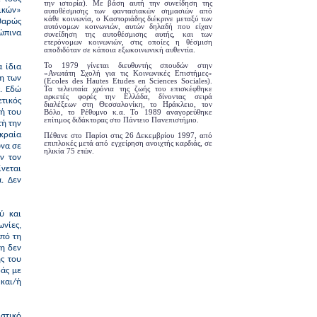
την ιστορία). Με βάση αυτή την συνείδηση της
ικών»
αυτοθέσμισης των φαντασιακών σημασιών από
κάθε κοινωνία, ο Καστοριάδης διέκρινε μεταξύ των
θαρώς
αυτόνομων κοινωνιών, αυτών δηλαδή που είχαν
ρώπινα
συνείδηση της αυτοθέσμισης αυτής, και των
ετερόνομων κοινωνιών, στις οποίες η θέσμιση
αποδιδόταν σε κάποια εξωκοινωνική αυθεντία.
Το 1979 γίνεται διευθυντής σπουδών στην
α ίδια
«Ανωτάτη Σχολή για τις Κοινωνικές Επιστήμες»
η των
(Ecoles des Hautes Etudes en Sciences Sociales).
Τα τελευταία χρόνια της ζωής του επισκέφθηκε
ς. Εδώ
αρκετές φορές την Ελλάδα, δίνοντας σειρά
ετικός
διαλέξεων στη Θεσσαλονίκη, το Ηράκλειο, τον
ή του
Βόλο, το Ρέθυμνο κ.α. Το 1989 αναγορεύθηκε
επίτιμος διδάκτορας στο Πάντειο Πανεπιστήμιο.
τή την
κραία
Πέθανε στο Παρίσι στις 26 Δεκεμβρίου 1997, από
επιπλοκές μετά από εγχείρηση ανοιχτής καρδιάς, σε
ώνα σε
ηλικία 75 ετών.
ν τον
ίνεται
. Δεν
ύ και
νίες,
πό τη
ση δεν
ς του
άς με
και/ή
στικό