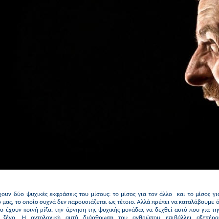
χουν δύο ψυχικές εκφράσεις του μίσους: το μίσος για τον άλλο και το μίσος γι
 μας, το οποίο συχνά δεν παρουσιάζεται ως τέτοιο. Αλλά πρέπει να καταλάβουμε ό
ο έχουν κοινή ρίζα, την άρνηση της ψυχικής μονάδας να δεχθεί αυτό που για τη
ι ξένο. Η οντολογική αυτή διάρθρωση του ανθρώπου επιβάλλει αξεπέρα