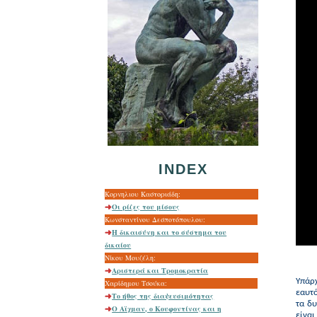
INDEX
Κορνηλιου Καστοριάδη:
Οι ρίζες του μίσους
Kωνσταντίνου Δεσποτόπουλου:
Η δικαισύνη και το σύστημα του
δικαίου
Νίκου Μουζέλη:
Αριστερά και Τρομοκρατία
Υπάρ
Χαρίδημου Τσούκα:
εαυτό
Το ήθος της διαψευσιμότητας
τα δυ
Ο Αϊχμαν, ο Κουφοντίνας και η
είνα