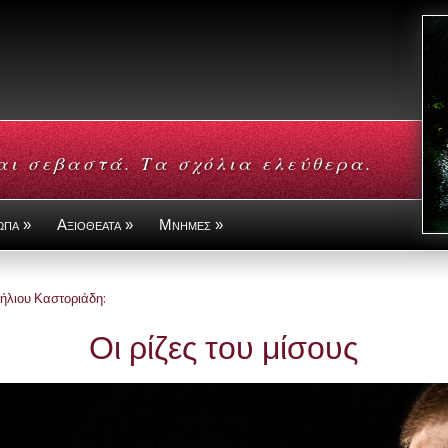
αι σεβαστά. Τα σχόλια ελεύθερα.
ωπα »
Αξιοθεατα »
Μνημες »
ήλιου Καστοριάδη:
Οι ρίζες του μίσους