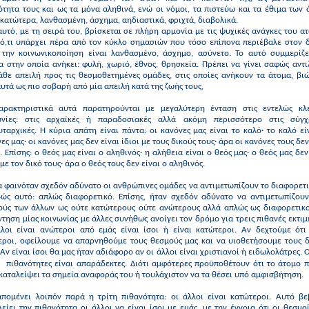
ότητα τους και ως τα μόνα αληθινά, ενώ οι νόμοι, τα πιστεύω και τα έθιμα των
 κατώτερα, λανθασμένη, άσχημα, αηδιαστικά, φριχτά, διαβολικά.
υτό, με τη σειρά του, βρίσκεται σε πλήρη αρμονία με τις ψυχικές ανάγκες του α
ί ό,τι υπάρχει πέρα από τον κύκλο σημασιών που τόσο επίπονα περιέβαλε στον 
 την κοινωνικοποίηση είναι λανθασμένο, άσχημο, ασύνετο. Το αυτό συμμερίζε
 στην οποία ανήκει: φυλή, χωριό, έθνος, θρησκεία. Πρέπει να γίνει σαφώς αντ
άθε απειλή προς τις θεσμοθετημένες ομάδες, στις οποίες ανήκουν τα άτομα, βι
υτά ως πιο σοβαρή από μία απειλή κατά της ζωής τους,
αρακτηριστικά αυτά παρατηρούνται με μεγαλύτερη ένταση στις εντελώς κλε
ωνίες: στις αρχαϊκές ή παραδοσιακές αλλά ακόμη περισσότερο στις σύγχ
ταρχικές. Η κύρια απάτη είναι πάντα: οι κανόνες μας είναι το καλό· το καλό εί
ες μας· οι κανόνες μας δεν είναι ίδιοι με τους δικούς τους· άρα οι κανόνες τους δεν
. Επίσης: ο θεός μας είναι ο αληθινός· η αλήθεια είναι ο θεός μας· ο θεός μας δεν
 με τον δικό τους· άρα ο θεός τους δεν είναι ο αληθινός.
 φαινόταν σχεδόν αδύνατο οι ανθρώπινες ομάδες να αντιμετωπίζουν το διαφορετ
βώς αυτό: απλώς διαφορετικό. Επίσης, ήταν σχεδόν αδύνατο να αντιμετωπίζουν
ούς των άλλων ως ούτε κατώτερους ούτε ανώτερους αλλά απλώς ως διαφορετικο
τηση μίας κοινωνίας με άλλες συνήθως ανοίγει τον δρόμο για τρεις πιθανές εκτιμ
λλοι είναι ανώτεροι από εμάς είναι ίσοι ή είναι κατώτεροι. Αν δεχτούμε ότι 
εροι, οφείλουμε να απαρνηθούμε τους θεσμούς μας και να υιοθετήσουμε τους δ
 Αν είναι ίσοι θα μας ήταν αδιάφορο αν οι άλλοι είναι χριστιανοί ή ειδωλολάτρες. 
 πιθανότητες είναι
απαράδεκτες. Διότι αμφότερες προϋποθέτουν ότι το άτομο π
καταλείψει τα σημεία αναφοράς του ή τουλάχιστον να τα θέσει υπό αμφισβήτηση.
απομένει λοιπόν παρά η τρίτη πιθανότητα: οι άλλοι είναι κατώτεροι. Αυτό βε
είει την πιθανότητα οι άλλοι να είναι ίσοι με εμάς, με την έννοια ότι οι θεσμο