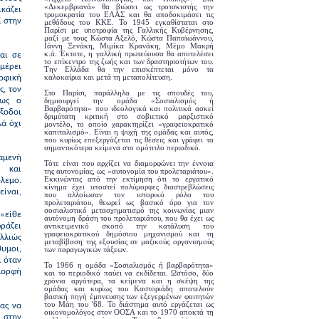
«Δεκεμβριανά» θα βιώσει ως τροτσκιστής την
κάζει
τρομοκρατία του ΕΛΑΣ και θα αποδοκιμάσει τις
ί στην
μεθόδους του ΚΚΕ. Το 1945 εγκαθίσταται στο
Παρίσι με υποτροφία της Γαλλικής Κυβέρνησης,
μαζί με τους Κώστα Αξελό, Κώστα Παπαϊωάννου,
Ιάννη Ξενάκη, Μιμίκα Κρανάκη, Μέμο Μακρή
κ.ά. Έκτοτε, η γαλλική πρωτεύουσα θα αποτελέσει
αι σε
το επίκεντρο της ζωής και των δραστηριοτήτων του.
μέρει
Την Ελλάδα θα την επισκέπτεται μόνο τα
καλοκαίρια και μετά τη μεταπολίτευση.
οφική
ς, τον
Στο Παρίσι, παράλληλα με τις σπουδές του,
πως ο
δημιουργεί την ομάδα «Σοσιαλισμός ή
Βαρβαρότητα» που ιδεολογικά και πολιτικά ασκεί
ξοδοι
δριμύτατη κριτική στο σοβιετικό μαρξιστικό
λά όχι
μοντέλο, το οποίο χαρακτηρίζει «γραφειοκρατικό
καπιταλισμό». Είναι η ψυχή της ομάδας και αυτός,
που κυρίως επεξεργάζεται τις θέσεις και γράφει τα
σημαντικότερα κείμενα στο ομότιτλο περιοδικό.
ξαμενή
Τότε είναι που αρχίζει να διαμορφώνει την έννοια
ς και
της αυτονομίας, ως «αυτονομία του προλεταριάτου».
Εκκινώντας από την εκτίμηση ότι το εργατικό
όλεμο.
κίνημα έχει υποστεί πολύμορφες διαστρεβλώσεις
είναι,
που αλλοίωσαν τον ιστορικό ρόλο του
προλεταριάτου, θεωρεί ως βασικό όρο για τον
σοσιαλιστικό μετασχηματισμό της κοινωνίας μιαν
 «είθε
αυτόνομη δράση του προλεταριάτου, που θα έχει ως
ράζει
αντικειμενικό σκοπό την κατάλυση του
γραφειοκρατικού δημόσιου μηχανισμού και τη
λλιώς
μεταβίβαση της εξουσίας σε μαζικούς οργανισμούς
θυμοι,
των παραγωγικών τάξεων.
ι όταν
Το 1966 η ομάδα «Σοσιαλισμός ή βαρβαρότητα»
 μορφή
και το περιοδικό παύει να εκδίδεται. Ωστόσο, δύο
χρόνια αργότερα, τα κείμενα και η σκέψη της
ομάδας και κυρίως του Καστοριάδη αποτελούν
βασική πηγή έμπνευσης των εξεγερμένων φοιτητών
του Μάη του '68. Το διάστημα αυτό εργάζεται ως
ας να
οικονομολόγος στον ΟΟΣΑ και το 1970 αποκτά τη
 στην