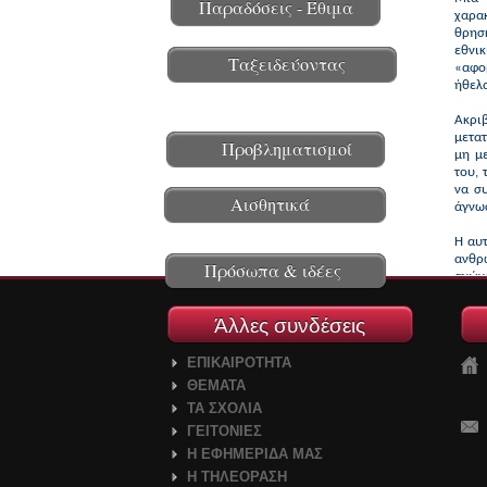
Παραδόσεις - Έθιμα
χαρα
θρησ
εθνι
Ταξειδεύοντας
«αφομ
ήθελα
Ακριβ
μετατ
Προβληματισμοί
μη μ
του, 
να σ
Αισθητικά
άγνωσ
Η αυ
ανθρώ
Πρόσωπα & ιδέες
αγών
κατά 
στο 
Άλλες συνδέσεις
ελευθ
ΕΠΙΚΑΙΡΟΤΗΤΑ
ΘΕΜΑΤΑ
ΤΑ ΣΧΟΛΙΑ
ΓΕΙΤΟΝΙΕΣ
Η ΕΦΗΜΕΡΙΔΑ ΜΑΣ
Η ΤΗΛΕΟΡΑΣΗ