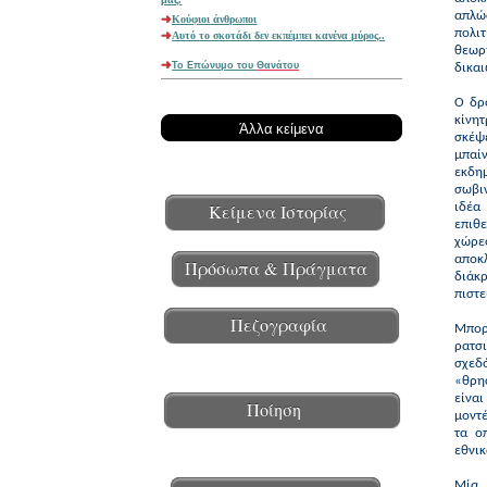
απλώ
Κούφιοι άνθρωποι
πολι
Aυτό το σκοτάδι δεν εκπέμπει κανένα μύρος..
θεωρη
Το Επώνυμο του
Θανάτου
δικαι
Ο δρό
κίνη
Άλλα κείμενα
σκέψε
μπαίν
εκδη
σωβιν
Κείμενα Ιστορίας
ιδέα
επιθε
χώρε
αποκλ
Πρόσωπα & Πράγματα
διάκ
πιστε
Πεζογραφία
Μπορ
ρατσ
σχεδ
«θρησ
είνα
Ποίηση
μοντ
τα ο
εθνι
Μία 