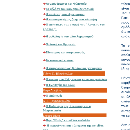
Αχυράνθρωποι και Φιλισταίοι
τελει
είναι
Το μέλλον του κοινοβουλευτισμού
Και α
Η επέλαση του εξτρεμισμού
Γιατ
Η καταστροφή της ζωής του πλανήτη
προς
O πολιτικός και η αρχή της "Λογικής του
ομάδα
κράτους"
ότι κ
από α
Η μυθολογία του ολοκληρωτισμού
Πολιτική και Θρησκεία
Τα χ
κοιν
Εθνικισμός και πατριωτισμός
απολυ
κανόν
Το κοινωνικό κράτος
καλοί
Η πατροκτονία ως βιολογικό φαινόμενο
ίδιος
Γιάννη Π. Βλασόπουλου:
Πάντα
Ο αγώνας του 1940, αγώνας κατά του φασισμού
ακρι
Η Ελευθερία του λόγου
θεσμ
Θωμά Λίποβατς
συνάν
O Λαϊκισμός
οι ά
Δ. Β. Τριανταφυλλίδη:
ανώτ
τους.
Ο Πολιτισμός της Κολακείας και η
Μετριοκρατία
αυτές
να εγ
Σπύρου Τάγκα:
Περί "Ελιάς" και άλλων αειθαλών
Δεν 
Η περιφρόνηση και η λησμονιά της πατρίδας
αποκλ
μας.