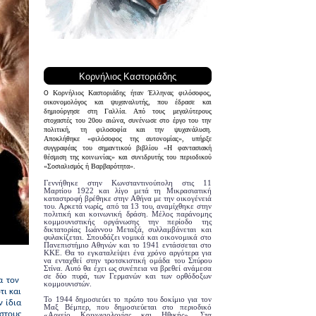
Κορνήλιος Καστοριάδης
Κορνήλιος Καστοριάδης ήταν Έλληνας φιλόσοφος,
O
οικονομολόγος και ψυχαναλυτής, που έδρασε και
δημιούργησε στη Γαλλία. Από τους μεγαλύτερους
στοχαστές του 20ου αιώνα, συνένωσε στο έργο του την
πολιτική, τη φιλοσοφία και την ψυχανάλυση.
Αποκλήθηκε «φιλόσοφος της αυτονομίας», υπήρξε
συγγραφέας του σημαντικού βιβλίου «Η φαντασιακή
θέσμιση της κοινωνίας» και συνιδρυτής του περιοδικού
«Σοσιαλισμός ή Βαρβαρότητα».
Γεννήθηκε στην Κωνσταντινούπολη στις 11
Μαρτίου 1922 και λίγο μετά τη Μικρασιατική
καταστροφή βρέθηκε στην Αθήνα με την οικογένειά
του. Αρκετά νωρίς, από τα 13 του, αναμίχθηκε στην
πολιτική και κοινωνική δράση. Μέλος παράνομης
κομμουνιστικής οργάνωσης την περίοδο της
δικτατορίας Ιωάννου Μεταξά, συλλαμβάνεται και
φυλακίζεται. Σπουδάζει νομικά και οικονομικά στο
Πανεπιστήμιο Αθηνών και το 1941 εντάσσεται στο
ΚΚΕ. Θα το εγκαταλείψει ένα χρόνο αργότερα για
να ενταχθεί στην τροτσκιστική ομάδα του Σπύρου
Στίνα. Αυτό θα έχει ως συνέπεια να βρεθεί ανάμεσα
σε δύο πυρά, των Γερμανών και των ορθόδοξων
α τον
κομμουνιστών.
τι και
Το 1944 δημοσιεύει το πρώτο του δοκίμιο για τον
ν ίδια
Μαξ Βέμπερ, που δημοσιεύεται στο περιοδικό
στους
«Αρχείο Κοινωνιολογίας και Ηθικής». Στα