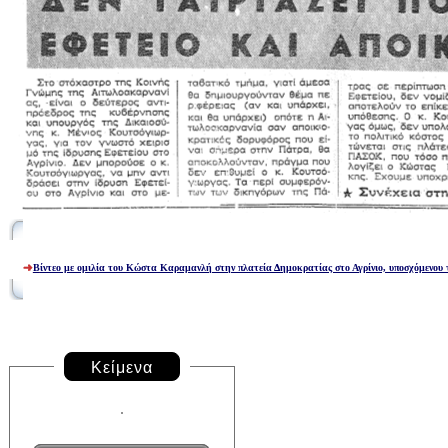
Β
ίντεο με ομιλία του Κώστα Καραμανλή στην πλατεία Δημοκρατίας στο Αγρίνιο, υποσχόμενου
Κείμενα