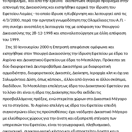
το πρόβλημα, και από την έρευνα διαπίστωσε σοβαρό πρόβλημα στην
απονομή της Δικαιοσύνης και εισηγήθηκε αρχικά την ίδρυση του
Εφετείου Λαμίας - το οποίο ίδρυσε η Κυβέρνηση και λειτουργεί από τις
4/3/2000, παρά την αρνητική γνωμοδότηση της Ολομέλειας του Α.Π. -
στη συνέχει ανεστάλη η λειτουργία της με απόφαση του Υπουργού
Δικαιοσύνης της 28-12-1998 και επαναλειτούργησε με άλλη απόφαση
του 1999.
Στις 10 Ιανουαρίου 2000 η Επιτροπή απεφάσισε ομόφωνα και
εισηγήθηκε στον Υπουργό Δικαιοσύνης την ίδρυση Εφετείου με έδρα το
Αγρίνιο και Διοικητικού Εφετείου με έδρα το Μεσολόγγι. Πρόκειται γα
δύο διαφορετικά Δευτεροβάθμια Δικαστήρια με διαφορετική
αρμοδιότητα, διαφορετικούς Δικαστές, Διοίκηση, Ιεραρχία κλπ κι όχι για
Σολωμόντεια Δύση, όπως κάποιοι,, άλλοι από άγνοια κι άλλοι σκόπιμα,
διαδίδουν. Το Μεσολόγγι επελέγη ως έδρα του Διοικητικού Εφετείου για
το λόγο ότι είναι η έδρα της Διοίκησης που θα εκδίδει τις
προσβαλλόμενες πράξεις, ενώ στερείται χώρων στο Δικαστικό Μέγαρο
να το στεγάσει. Το Αγρίνιο επελέγη ως έδρα του Εφετείου επειδή
συγκεντρώνει όλες τις προϋποθέσεις: έχει νεόδμητο Δικαστικό Μέγαρο
με ελεύθερους χώρους για την άνετη και αξιοπρεπή στέγαση των
υπηρεσιών του Εφετείου, είναι το γεωγραφικό, πληθυσμιακό,
οικονομικό, συγκοινωνιακό κέντρο και εξυπηρετείται άριστα και η