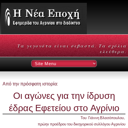
Τα γεγονότα είναι σεβαστά. Τα σχόλια
ελεύθερα.
Από την πρόσφατη ιστορία:
Οι αγώνες για την ίδρυση
έδρας Εφετείου στο Αγρίνιο
Του Γιάννη Βλασόπουλου,
πρώην προέδρου του δικηγορικού συλλόγου Αγρινίου