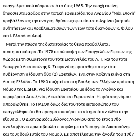
επαγγελματικού κόσμου από το έτος 1965. Την εποχή εκείνη
δημοσιεύται άρθρο στην τοπική εφημερίδα του Αγρινίου "Νέα Εποχή"
προβάλλοντας την ανάγκη ιδρύσεως εφετείου στο Αγρίνιο (καρπός
συζητήσεων και προβληματισμών των νέων τότε δικηγόρων Κ. Φίλου
και Ι. Βλασόπουλου).
Μετά την πτώση της δικτατορίας το θέμα προβάλλεται
συστηματικότερα.
Το 1978 σε σύσκεψη των Εισαγγελέων Εφετών της
Χώρας με τη
συμμετοχή του τότε Εισαγγελέα του Α.Π. και του τότε
Υπουργού
Δικαιοσύνης Κ. Στεφανάκη προτάθηκε στην τότε
Κυβέρνηση η ίδρυση δύο
(2) Εφετείων, ένα στην Κοζάνη κι ένα στη
Δυτική Ελλάδα.
Το 1980 συζητείται στη Βουλή των Ελλήνων πρόταση
Νόμου της Ε.ΔΗ.Κ. για ίδρυση Εφετείου με έδρα το Αγρίνιο και
περιφέρεια Αιτωλ/νία, Λευκάδα και Ευρυτανία. Η πρόταση νόμου
απορρίφθηκε.
Το ΠΑΣΟΚ όμως δια του τότε εκπροσώπου του
επαγγέλθηκε ότι θα πραγματοποιήσει το αίτημα όταν έλθει στην
εξουσία.
.
Ο Δικηγορικός Σύλλογος Αγρινίου από το έτος 1986
αναλαμβάνει πρωτοβουλία επαφών με το Υπουργείο Δικαιοσύνης
και τους βουλευτές του Νομού, με αποτέλεσμα την άνοιξη του 1987