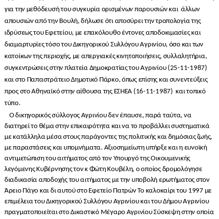
για την μεθόδευσή του συγκυρία ορισμένων παρουσιών και άλλων
απουσιών από την Βουλή, δήλωσε ότι αποσύρει την τροπολογία της
ιδρύσεως του Εφετείου, με επακόλουθο έντονες αποδοκιμασίες και
διαμαρτυρίες τόσο του Δικηγορικού Συλλόγου Αγρινίου, όσο και των
κατοίκων της περιοχής, με απεργιακές κινητοποιήσεις, συλλαλητήρια,
συγκεντρώσεις στην πλατεία Δημοκρατίας του Αγρινίου (25-11-1987)
και στο Παπαστράτειο Δημοτικό Πάρκο, όπως επίσης και συνεντεύξεις
προς στο Αθηναϊκό στην αίθουσα της ΕΣΗΕΑ (16-11-1987) και τοπικό
τύπο.
Ο δικηγορικός σύλλογος Αγρινίου δεν έπαυσε, παρά ταύτα, να
διατηρεί το θέμα στην επικαιρότητα και να το προβάλλει συστηματικά
με κατάλληλα μέσα στους παράγοντες της πολιτικής και δημόσιας ζωής,
με παραστάσεις και υπομνήματα. Αξιοσημείωτη υπήρξε και η ευνοϊκή
αντιμετώπιση του αιτήματος από τον Υπουργό της Οικουμενικής
λεγόμενης Κυβέρνησης τον κ Φώτη Κουβέλη, ο οποίος δρομολόγησε
διαδικασία αποδοχής του αιτήματος με την υποβολή ερωτήματος στον
Άρειο Πάγο και δι αυτού στο Εφετείο Πατρών Το καλοκαίρι του 1997 με
επιμέλεια του Δικηγορικού Συλλόγου Αγρινίου και του Δήμου Αγρινίου
πραγματοποιείται στο Δικαστικό Μέγαρο Αγρινίου Σύσκεψη στην οποία