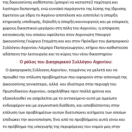
της δικαιοσύνης καθίσταται (μπορεί να καταστεί) ταχύτερη και
λιγότερο δαπανηρή, ενώ ευνοϊκό παράγοντα της λύσης της ίδρυσης
Εφετείου με έδρα το Αγρίνιο αποτέλεσε και αποτελεί η ύπαρξη
κτηριακής υποδομής, δηλαδή η ύπαρξη καινουργούς και με επαρκείς
χώρους δικαστικού μεγάρου στη πόλη του Αγρινίου, η απόφαση
κατασκευής του οποίου οφείλεται στον Αγρινιώτη Υπουργό
Δικαιοσύνης Γεώργιο Σταμάτη και και στον Πρόεδρο του Δικηγορικού
Συλλόγου Αγρινίου Λάμπρο Παπαγεεωργίου, κτήριο που καθιστούσε
αδάπανη την λειτουργία και το κύρος του νέου δικαστηρίου
Ο ρόλος του Δικηγορικού Συλλόγου Αγρινίου:
Ο
Δικηγορικός Σύλλογος Αγρινίου, ταγμένος να μελετά και να
προωθεί την επίλυση προβλημάτων που αφορούν στην απονομή της
Δικαιοσύνης γενικότερα, αλλά και ιδιαίτερα στην περιοχή του
Πρωτοδικείου Αγρινίου, ασχολήθηκε πριν πολλά χρόνια και
εξακολουθεί να ασχολείται με το αντικείμενο αυτό με αμείωτο
ενδιαφέρον και με αγωνιστική διάθεση, και αποβλέποντας στην
επίλυση των προβλημάτων αυτών διατυπώνει αιτήματα των οποίων
επιδιώκει την ικανοποίηση. Ένα από τα προβλήματα αυτά είναι και
το πρόβλημα της υπαγωγής της περιφέρειας του νομού μας στην