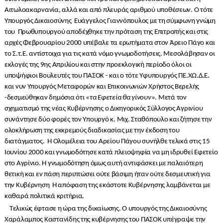
Αιτωλοακαρνανία, αλλά και από πλευράς αριθμού υποθέσεων. Ο τότε
Υπουργός Δικαιοσύνης Ευάγγελος Γιαννόπουλος με τη σύμφωνη γνώμη
του Πρωθυπουργού αποδέχθηκε την πρόταση της Επιτροπής και στις
αρχές Φεβρουαρίου 2000 υπέβαλε τα ερωτήματα στον Άρειο Πάγο και
το Σ.τ.Ε. αντίστοιχα για τις κατά νόμο γνωμοδοτήσεις. Μεσολάβησαν οι
εκλογές της 9ης Απριλίου και στην προεκλογική περίοδο όλοι οι
υποψήφιοι Βουλευτές του ΠΑΣΟΚ - και ο τότε Υφυπουργός ΠΕ.ΧΩ.Δ.Ε.
και νυν Υπουργός Μεταφορών και Επικοινωνιών Χρήστος Βερελής
-δεσμεύθηκαν δημόσια ότι «
τα Εφετεία θα γίνουν
». Μετά τον
σχηματισμό της νέας Κυβέρνησης ο Δικηγορικός Σύλλογος Αγρινίου
συνάντησε δύο φορές τον Υπουργό κ. Μιχ. Σταθόπουλο και ζήτησε την
ολοκλήρωση της εκκρεμούς διαδικασίας με την έκδοση του
διατάγματος. Η Ολομέλεια του Αρείου Πάγου συνήλθε τελικά στις 15
Ιουνίου 2000 και γνωμοδότησε κατά πλειοψηφία να μη ιδρυθεί Εφετείο
στο Αγρίνιο. Η γνωμοδότηση όμως αυτή αντιφάσκει με παλαιότερη
θετική και εν πάση περιπτώσει ούτε βάσιμη ήταν ούτε δεσμευτική για
την Κυβέρνηση Η απόφαση της εκάστοτε Κυβέρνησης λαμβάνεται με
καθαρά πολιτικά κριτήρια.
Τελικώς έφτασε η ώρα της δικαίωσης. Ο υπουργός της Δικαιοσύνης
Χαράλαμπος Καστανίδης της κυβέρνησης του ΠΑΣΟΚ υπέγραψε την