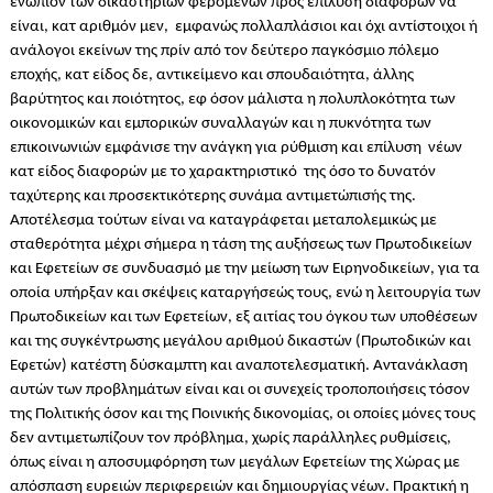
ενώπιον των δικαστηρίων φερομένων προς επίλυση διαφορών να
είναι, κατ αριθμόν μεν, εμφανώς πολλαπλάσιοι και όχι αντίστοιχοι ή
ανάλογοι εκείνων της πρίν από τον δεύτερο παγκόσμιο πόλεμο
εποχής, κατ είδος δε, αντικείμενο και σπουδαιότητα, άλλης
βαρύτητος και ποιότητος, εφ όσον μάλιστα η πολυπλοκότητα των
οικονομικών και εμπορικών συναλλαγών και η πυκνότητα των
επικοινωνιών εμφάνισε την ανάγκη για ρύθμιση και επίλυση νέων
κατ είδος διαφορών με το χαρακτηριστικό της όσο το δυνατόν
ταχύτερης και προσεκτικότερης συνάμα αντιμετώπισής της.
Αποτέλεσμα τούτων είναι να καταγράφεται μεταπολεμικώς με
σταθερότητα μέχρι σήμερα η τάση της αυξήσεως των Πρωτοδικείων
και Εφετείων σε συνδυασμό με την μείωση των Ειρηνοδικείων, για τα
οποία υπήρξαν και σκέψεις καταργήσεώς τους, ενώ η λειτουργία των
Πρωτοδικείων και των Εφετείων, εξ αιτίας του όγκου των υποθέσεων
και της συγκέντρωσης μεγάλου αριθμού δικαστών (Πρωτοδικών και
Εφετών) κατέστη δύσκαμπτη και αναποτελεσματική. Αντανάκλαση
αυτών των προβλημάτων είναι και οι συνεχείς τροποποιήσεις τόσον
της Πολιτικής όσον και της Ποινικής δικονομίας, οι οποίες μόνες τους
δεν αντιμετωπίζουν τον πρόβλημα, χωρίς παράλληλες ρυθμίσεις,
όπως είναι η αποσυμφόρηση των μεγάλων Εφετείων της Χώρας με
απόσπαση ευρειών περιφερειών και δημιουργίας νέων. Πρακτική η