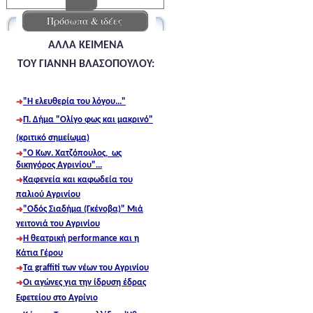
Πρόσωπα & ιδέες
ΑΛΛΑ ΚΕΙΜΕΝΑ
Τ
ΟΥ ΓΙΑΝΝΗ ΒΛΑΣΟΠΟΥΛΟΥ:
"Η ελευθερία του λόγου..."
Π. Δήμα "Ολίγο φως και μακρινό"
(κριτικό σημείωμα)
"Ο Κων. Χατζόπουλος, ως
δικηγόρος Αγρινίου"...
Καφενεία και καφωδεία του
παλιού Αγρινίου
"Οδός Σιαδήμα (Γκένοβα)" Μιά
γειτονιά του Αγρινίου
Η θεατρική performance και η
Κάτια Γέρoυ
Tα graffiti των νέων του Αγρινίου
Οι αγώνες για την ίδρυση έδρας
Εφετείου στο Αγρίνιο