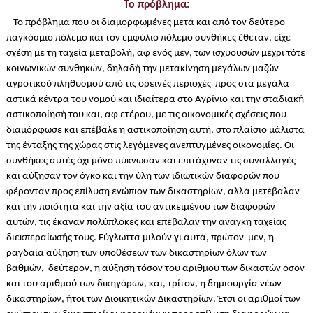
Το πρόβλημα:
Το πρόβλημα που οι διαμορφωμένες μετά και από τον δεύτερο
παγκόσμιο πόλεμο και τον εμφύλιο πόλεμο συνθήκες έθεταν, είχε
σχέση με τη ταχεία μεταβολή, αφ ενός μεν, των ισχυουσών μέχρι τότε
κοινωνικών συνθηκών, δηλαδή την μετακίνηση μεγάλων μαζών
αγροτικού πληθυσμού από τις ορεινές περιοχές προς στα μεγάλα
αστικά κέντρα του νομού και ιδιαίτερα στο Αγρίνιο και την σταδιακή
αστικοποίησή του και, αφ ετέρου, με τις οικονομικές σχέσεις που
διαμόρφωσε και επέβαλε η αστικοποίηση αυτή, στο πλαίσιο μάλιστα
της ένταξης της χώρας στις λεγόμενες ανεπτυγμένες οικονομίες. Οι
συνθήκες αυτές όχι μόνο πύκνωσαν και επιτάχυναν τις συναλλαγές
και αύξησαν τον όγκο και την ύλη των ιδιωτικών διαφορών που
φέρονταν προς επίλυση ενώπιον των δικαστηρίων, αλλά μετέβαλαν
και την ποιότητα και την αξία του αντικειμένου των διαφορών
αυτών, τις έκαναν πολύπλοκες και επέβαλαν την ανάγκη ταχείας
διεκπεραίωσής τους. Εύγλωττα μιλούν γι αυτά, πρώτον μεν, η
ραγδαία αύξηση των υποθέσεων των δικαστηρίων όλων των
βαθμών, δεύτερον, η αύξηση τόσον του αριθμού των δικαστών όσον
και του αριθμού των δικηγόρων, και, τρίτον, η δημιουργία νέων
δικαστηρίων, ήτοι των Διοικητικών Δικαστηρίων. Έτσι οι αριθμοί των