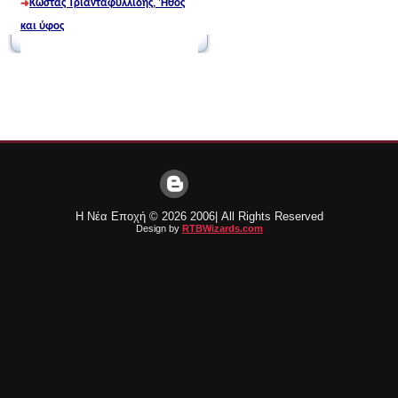
Κώστας Τριανταφυλλίδης, 'Ηθος
και
ύφος
Η Νέα Εποχή ©
2026 2006| All Rights Reserved
Design by
RTBWizards.com