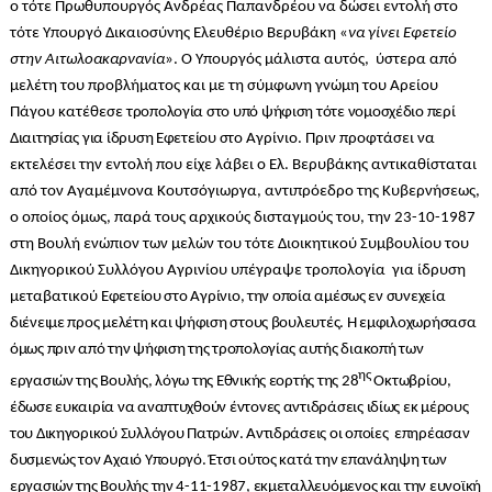
ο τότε Πρωθυπουργός Ανδρέας Παπανδρέου να δώσει εντολή στο
τότε Υπουργό Δικαιοσύνης Ελευθέριο Βερυβάκη «
να γίνει Εφετείο
στην Αιτωλοακαρνανία
». Ο Υπουργός μάλιστα αυτός, ύστερα από
μελέτη του προβλήματος και με τη σύμφωνη γνώμη του Αρείου
Πάγου κατέθεσε
τροπολογία στο υπό ψήφιση τότε νομοσχέδιο περί
Διαιτησίας για ίδρυση Εφετείου στο
Αγρίνιο. Πριν προφτάσει να
εκτελέσει την εντολή που είχε λάβει ο Ελ. Βερυβάκης αντικαθίσταται
από τον Αγαμέμνονα Κουτσόγιωργα, αντιπρόεδρο της Κυβερνήσεως,
ο οποίος όμως, παρά τους αρχικούς δισταγμούς του, την 23-10-1987
στη Βουλή ενώπιον των μελών του τότε Διοικητικού Συμβουλίου του
Δικηγορικού Συλλόγου Αγρινίου υπέγραψε τροπολογία για ίδρυση
μεταβατικού
Εφετείου στο Αγρίνιο, την οποία αμέσως εν συνεχεία
διένειμε προς μελέτη και ψήφιση στους βουλευτές. Η εμφιλοχωρήσασα
όμως πριν από την ψήφιση της τροπολογίας αυτής διακοπή των
ης
εργασιών της Βουλής, λόγω της Εθνικής εορτής της 28
Οκτωβρίου,
έδωσε ευκαιρία να αναπτυχθούν έντονες αντιδράσεις ιδίως εκ μέρους
του Δικηγορικού Συλλόγου Πατρών. Αντιδράσεις οι οποίες επηρέασαν
δυσμενώς τον Αχαιό Υπουργό. Έτσι ούτος κατά την επανάληψη των
εργασιών της Βουλής την 4-11-1987, εκμεταλλευόμενος και την ευνοϊκή