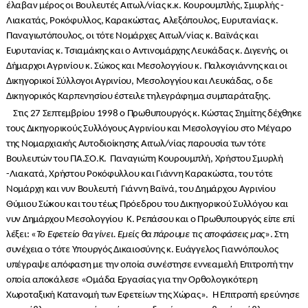
έλαβαν μέρος οι Βουλευτές Αιτωλ/νίας κ.κ. Κουρουμπλής, Σμυρλής -
Λιακατάς, Ροκόφυλλος, Καρακώστας, Αλεξόπουλος, Ευρυτανίας κ.
Παναγιωτόπουλος, οι τότε Νομάρχες Αιτωλ/νίας κ. Βαϊνάς και
Ευρυτανίας κ. Τσιαμάκης και ο Αντινομάρχης Λευκάδας κ. Διγενής, οι
Δήμαρχοι Αγρινίου κ. Σώκος και Μεσολογγίου κ. Παλκογιάννης και οι
Δικηγορικοί Σύλλογοι Αγρινίου, Μεσολογγίου και Λευκάδας, ο δε
Δικηγορικός Καρπενησίου έστειλε τηλεγράφημα συμπαράταξης.
Στις 27 Σεπτεμβρίου 1998 ο Πρωθυπουργός κ. Κώστας Σημίτης δέχθηκε
τους Δικηγορικούς Συλλόγους Αγρινίου και Μεσολογγίου στο Μέγαρο
της Νομαρχιακής Αυτοδιοίκησης Αιτωλ/νίας παρουσία των τότε
Βουλευτών του ΠΑ.ΣΟ.Κ. Παναγιώτη Κουρουμπλή, Χρήστου Σμυρλή
-Λιακατά, Χρήστου Ροκόφυλλου και Γιάννη Καρακώστα, του τότε
Νομάρχη και νυν Βουλευτή Γιάννη Βαϊνά, του Δημάρχου Αγρινίου
Θύμιου Σώκου και του τέως Πρόεδρου του Δικηγορικού Συλλόγου και
νυν Δημάρχου Μεσολογγίου Κ. Ρεπάσου και ο Πρωθυπουργός είπε επί
λέξει: «
Το Εφετείο θα γίνει. Εμείς θα πάρουμε τις αποφάσεις μας
». Στη
συνέχεια ο τότε Υπουργός Δικαιοσύνης κ. Ευάγγελος Γιαννόπουλος
υπέγραψε απόφαση με την οποία συνέστησε εννεαμελή Επιτροπή την
οποία αποκάλεσε «Ομάδα Εργασίας για την Ορθολογικότερη
Χωροταξική Κατανομή των Εφετείων της Χώρας». Η Επιτροπή ερεύνησε