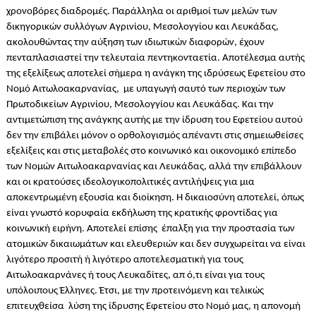
χρονοβόρες διαδρομές. Παράλληλα οι αριθμοί των μελών των
δικηγορικών συλλόγων Αγρινίου, Μεσολογγίου και Λευκάδας,
ακολουθώντας την αύξηση των ιδιωτικών διαφορών, έχουν
πενταπλασιαστεί την τελευταία πεντηκονταετία. Αποτέλεσμα αυτής
της εξελίξεως αποτελεί σήμερα η ανάγκη της ιδρύσεως Εφετείου στο
Νομό Αιτωλοακαρνανίας, με υπαγωγή σαυτό των περιοχών των
Πρωτοδικείων Αγρινίου, Μεσολογγίου και Λευκάδας. Και την
αντιμετώπιση της ανάγκης αυτής με την ίδρυση του Εφετείου αυτού
δεν την επιβάλει μόνον ο ορθολογισμός απέναντι στις σημειωθείσες
εξελίξεις και στις μεταβολές στο κοινωνικό και οικονομικό επίπεδο
των Νομών Αιτωλοακαρνανίας και Λευκάδας, αλλά την επιβάλλουν
και οι κρατούσες ιδεολογικοπολιτικές αντιλήψεις για μια
αποκεντρωμένη εξουσία και διοίκηση. Η δικαιοσύνη αποτελεί, όπως
είναι γνωστό κορυφαία εκδήλωση της κρατικής φροντίδας για
κοινωνική ειρήνη. Αποτελεί επίσης έπαλξη για την προστασία των
ατομικών δικαιωμάτων και ελευθεριών και δεν συγχωρείται να είναι
λιγότερο προσιτή ή λιγότερο αποτελεσματική για τους
Αιτωλοακαρνάνες ή τους Λευκαδίτες, απ ό,τι είναι για τους
υπόλοιπους Έλληνες. Έτσι, με την προτεινόμενη και τελικώς
επιτευχθείσα λύση της ίδρυσης Εφετείου στο Νομό μας, η απονομή