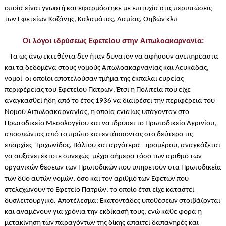
οποία είναι γνωστή και εφαρμόστηκε με επιτυχία στις περιπτώσεις
των Εφετείων Κοζάνης, Καλαμάτας, Λαμίας, Θηβών κλπ
Οι λόγοι ιδρύσεως Εφετείου στην Αιτωλοακαρνανία:
Τα ως άνω εκτεθέντα δεν ήταν δυνατόν να αφήσουν ανεπηρέαστα
και τα δεδομένα στους νομούς Αιτωλοακαρνανίας και Λευκάδας,
νομοί οι οποίοι αποτελούσαν τμήμα της έκπαλαι ευρείας
περιφέρειας του Εφετείου Πατρών. Έτσι η Πολιτεία που είχε
αναγκασθεί ήδη από το έτος 1936 να διαιρέσει την περιφέρεια του
Νομού Αιτωλοακαρνανίας, η οποία ενιαίως υπάγονταν στο
Πρωτοδικείο Μεσολογγίου και να ιδρύσει το Πρωτοδικείο Αγρινίου,
αποσπώντας από το πρώτο και εντάσσοντας στο δεύτερο τις
επαρχίες Τριχωνίδος, Βάλτου και αργότερα Ξηρομέρου, αναγκάζεται
να αυξάνει έκτοτε συνεχώς μέχρι σήμερα τόσο των αριθμό των
οργανικών θέσεων των Πρωτοδικών που υπηρετούν στα Πρωτοδικεία
των δύο αυτών νομών, όσο και τον αριθμό των Εφετών που
στελεχώνουν το Εφετείο Πατρών, το οποίο έτσι είχε καταστεί
δυσλειτουργικό. Αποτέλεσμα: Εκατοντάδες υποθέσεων στοιβάζονται
και αναμένουν για χρόνια την εκδίκασή τους, ενώ κάθε φορά η
μετακίνηση των παραγόντων της δίκης απαιτεί δαπανηρές και