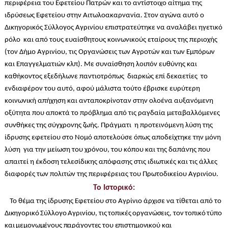
περιφέρεια του Εφετείου Πατρών και το αντίστοιχο αίτημα της
ιδρύσεως Εφετείου στην Αιτωλοακαρνανία. Στον αγώνα αυτό ο
Δικηγορικός Σύλλογος Αγρινίου επιστρατεύτηκε να αναλάβει ηγετικό
ρόλο και από τους ευαίσθητους κοινωνικούς εταίρους της περιοχής
(τον Δήμο Αγρινίου, τις Οργανώσεις των Αγροτών και των Εμπόρων
και Επαγγελματιών κλπ). Με συναίσθηση λοιπόν ευθύνης και
καθήκοντος εξεδήλωνε παντιοτρόπως διαρκώς επί δεκαετίες το
ενδιαφέρον του αυτό, αφού μάλιστα τούτο έβρισκε ευρύτερη
κοινωνική απήχηση και ανταποκρίνοταν στην ολοένα αυξανόμενη
οξύτητα που αποκτά το πρόβλημα από τις ραγδαία μεταβαλλόμενες
συνθήκες της σύγχρονης ζωής. Πράγματι η προτεινόμενη λύση της
ίδρυσης εφετείου στο Νομό αποτελούσε όπως αποδείχτηκε την μόνη
λύση για την μείωση του χρόνου, του κόπου και της δαπάνης που
απαιτεί η έκδοση τελεσίδικης απόφασης στις ιδιωτικές και τις άλλες
διαφορές των πολιτών της περιφέρειας του Πρωτοδικείου Αγρινίου.
Το Ιστορικό:
Το θέμα της ίδρυσης Εφετείου στο Αγρίνιο άρχισε να τίθεται από το
Δικηγορικό Σύλλογο Αγρινίου, τις τοπικές οργανώσεις, τον τοπικό τύπο
και μεμονωμένους παράγοντες του επιστημονικού και