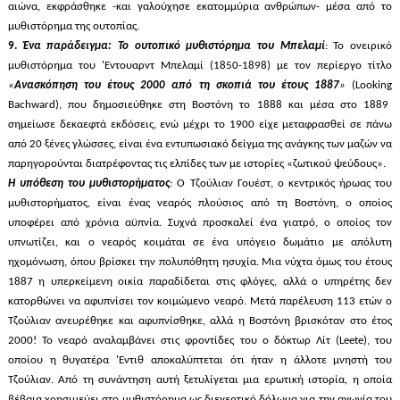
αιώνα, εκφράσθηκε -και γαλούχησε εκατομμύρια ανθρώπων- μέσα από το
μυθιστόρημα της ουτοπίας.
9.
Ένα παράδειγμα: Το ουτοπικό μυθιστόρημα του Μπελαμί
: Το ονειρικό
μυθιστόρημα του 'Εντουαρντ Μπελαμί (1850-1898) με τον περίεργο τίτλο
«
Ανασκόπηση του έτους 2000 α
πό τη σκοπιά του έτους 1887
»
(
Looking
Β
achward
), που δημοσιεύθηκε στη Βοστόνη το 1888 και μέσα στο 1889
σημείωσε δεκαεφτά εκδόσεις, ενώ μέχρι το 1900 είχε μεταφρασθεί σε πάνω
από 20 ξένες γλώσσες, είναι ένα εντυπωσιακό δείγμα της ανάγκης των μαζών να
παρηγορούνται διατρέφοντας τις ελπίδες των με ιστορίες «ζωτικού ψεύδους».
Η υπόθεση του μυθιστορήματος
:
Ο Τζούλιαν Γουέστ, ο κεντρικός ήρωας του
μυθιστορήματος, είναι ένας νεαρός πλούσιος από τη Βοστόνη, ο οποίος
υποφέρει από χρόνια αϋπνία. Συχνά προσκαλεί ένα γιατρό, ο οποίος τον
υπνωτίζει, και ο νεαρός κοιμάται σε ένα υπόγειο δωμάτιο με απόλυτη
ηχομόνωση, όπου βρίσκει την πολυπόθητη ησυχία. Μια νύχτα όμως του έτους
1887 η υπερκείμενη οικία παραδίδεται στις φλόγες, αλλά ο υπηρέτης δεν
κατορθώνει να αφυπνίσει τον κοιμώμενο νεαρό. Μετά παρέλευση 113 ετών ο
Τζούλιαν ανευρέθηκε και αφυπνίσθηκε, αλλά η Βοστόνη βρισκόταν στο έτος
2000! Το νεαρό αναλαμβάνει στις φροντίδες του ο δόκτωρ Λίτ (
Leete
), του
οποίου η θυγατέρα 'Εντιθ αποκαλύπτεται ότι ήταν η άλλοτε μνηστή του
Τζούλιαν. Από τη συνάντηση αυτή ξετυλίγεται μια ερωτική ιστορία, η οποία
βέβαια χρησιμεύει στο μυθιστόρημα ως διεγερτικό δόλωμα για την αγωνία του