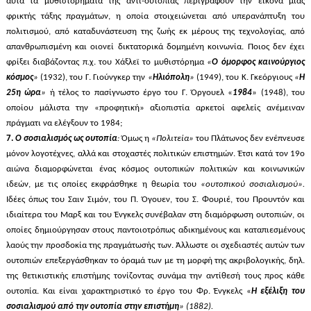
αυτά τα μυθιστορήματα της αντι-ουτοπίας περιγράφουν την εικόνα μιας
φρικτής τάξης πραγμάτων, η οποία στοιχειώνεται από υπερανάπτυξη του
πολιτισμού, από καταδυνάστευση της ζωής εκ μέρους της τεχνολογίας, από
απανθρωπισμένη και οιονεί δικτατορικά δομημένη κοινωνία. Ποιος δεν έχει
φρίξει διαβάζοντας π.χ. του Χάξλεϊ το μυθιστόρημα
«
Ο όμορφος καινούργιος
κόσμος
»
(1932), του Γ. Γιούνγκερ την
«
Ηλιόπολη
»
(1949), του Κ. Γκεόργιους
«
Η
25η ώρα
»
ή τέλος το πασίγνωστο έργο του Γ. Όργουελ «
1984
» (1948), του
οποίου μάλιστα την «προφητική» αξιοπιστία αρκετοί αφελείς ανέμειναν
πράγματι να ελέγξουν το 1984;
7.
Ο σοσιαλισμός ως ουτοπία
:
Όμως η
«Πολιτεία»
του Πλάτωνος δεν ενέπνευσε
μόνον λογοτέχνες, αλλά και στοχαστές πολιτικών επιστημών. Έτσι κατά τον 19ο
αιώνα διαμορφώνεται ένας κόσμος ουτοπικών πολιτικών και κοινωνικών
ιδεών, με τις οποίες εκφράσθηκε η θεωρία του
«ουτοπικού σοσιαλισμού».
Ιδέες όπως του Σαιν Σιμόν, του Π. Όγουεν, του Σ. Φουριέ, του Προυντόν και
ιδιαίτερα του Μαρξ και του Ένγκελς συνέβαλαν στη διαμόρφωση ουτοπιών, οι
οποίες δημιούργησαν στους παντοιοτρόπως αδικημένους και καταπιεσμένους
λαούς την προσδοκία της πραγμάτωσής των. Άλλωστε οι σχεδιαστές αυτών των
ουτοπιών επεξεργάσθηκαν το όραμά των με τη μορφή της ακριβολογικής, δηλ.
της θετικιστικής επιστήμης τονίζοντας συνάμα την αντίθεσή τους προς κάθε
ουτοπία. Και είναι χαρακτηριστικό το έργο του Φρ. Ένγκελς «
Η εξέλιξη του
σοσιαλισμού από την ουτοπία στην επιστήμη
» (1882).