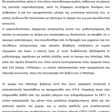
θα αναπτυσσόταν μέσα σ’ ένα τέτοιο παντοδύναμο κράτος, καθώς και εκ μέρους
της ηγετικής νομενκλατούρας, ώστε τις διάφορες κινητήριες δυνάμεις του
ανθρώπου ή και τον προφανέστατο υλισμό της ουτοπικής πολιτείας του, οι
οποίοι κίνδυνοι θα απειλούσαν με αποτυχία το όραμά του για μια προοδευτική
κοινωνία.
Ο απροειδοποίητος σημερινός αναγνώστης αυτού του μυθιστορήματος θα
πρέπει να εκτιμήσει το όραμα του συγγραφέα ως ιδεαλιστικό, αν σκεφθεί ότι ο
πρώιμος καπιταλισμός, που συνοδεύθηκε από το θρίαμβο των μηχανών και τον
ελεύθερον ανταγωνισμό, είχε ασκήσει βλαβερές επιδράσεις σε ευρέα
στρώματα του λαού, ο οποίος λαός γι’ αυτό διαβάζοντας αξεδίψαστα το
μυθιστόρημα, αγκάλιασε με πολλές ελπίδες αυτό το όνειρο του Μπελαμί. Ήδη
κατά την πρώτη δεκαετία του 20ού αιώνα λειτουργούσαν στην Αμερική πάνω
από 150 λέσχες «Μπελαμί», οι οποίες αποσκοπούσαν στην πραγμάτωση της
ιδανικής κοινωνίας, όπως την περιέγραφε στο βιβλίο του ο Μπελαμί.
Το όραμα του Μπελαμί βεβαίως ποτέ δεν έγινε έμπρακτη (πολιτική ή
επαναστατική) προσπάθεια να πραγματωθεί στις Η.Π.Α. Ασφαλώς όμως είχε
επηρεασθεί βαθιά από την μεγάλη απεργία των σιδηροδρομικών το 1877, η
οποία κατατρόμαξε όχι μόνον τους μεγάλους κεφαλαιούχους, αλλά και την
πολιτική ηγεσία της χώρας, και η οποία ανέδειξε μια συγκλονιστική
προσωπικότητα του συνδικαλισμού, τον Ευγένιο Ντεμπς (1855-1926), ο οποίος