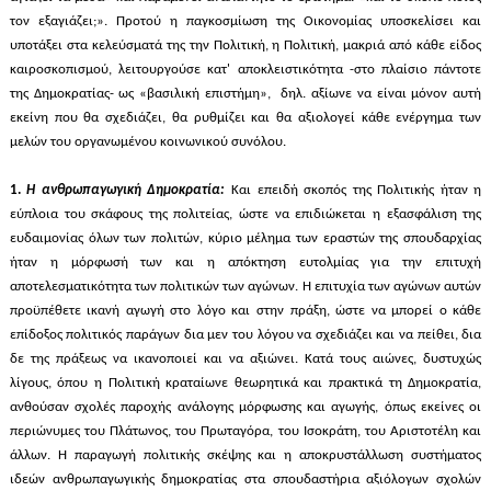
τον εξαγιάζει;». Προτού η παγκοσμίωση της Οικονομίας υποσκελίσει και
υποτάξει στα κελεύσματά της την Πολιτική, η Πολιτική, μακριά από κάθε είδος
καιροσκοπισμού, λειτουργούσε κατ' αποκλειστικότητα -στο πλαίσιο πάντοτε
της Δημοκρατίας- ως «βασιλική επιστήμη», δηλ. αξίωνε να είναι μόνον αυτή
εκείνη που θα σχεδιάζει, θα ρυθμίζει και θα αξιολογεί κάθε ενέργημα των
μελών του οργανωμένου κοινωνικού συνόλου.
1.
Η ανθρωπαγωγική Δημοκρατία:
Και επειδή σκοπός της Πολιτικής ήταν η
εύπλοια του σκάφους της πολιτείας, ώστε να επιδιώκεται η εξασφάλιση της
ευδαιμονίας όλων των πολιτών, κύριο μέλημα των εραστών της σπουδαρχίας
ήταν η μόρφωσή των και η απόκτηση ευτολμίας για την επιτυχή
αποτελεσματικότητα των πολιτικών των αγώνων. Η επιτυχία των αγώνων αυτών
προϋπέθετε ικανή αγωγή στο λόγο και στην πράξη, ώστε να μπορεί ο κάθε
επίδοξος πολιτικός παράγων δια μεν του λόγου να σχεδιάζει και να πείθει, δια
δε της πράξεως να ικανοποιεί και να αξιώνει. Κατά τους αιώνες, δυστυχώς
λίγους, όπου η Πολιτική κραταίωνε θεωρητικά και πρακτικά τη Δημοκρατία,
ανθούσαν σχολές παροχής ανάλογης μόρφωσης και αγωγής, όπως εκείνες οι
περιώνυμες του Πλάτωνος, του Πρωταγόρα, του Ισοκράτη, του Αριστοτέλη και
άλλων. Η παραγωγή πολιτικής σκέψης και η αποκρυστάλλωση συστήματος
ιδεών ανθρωπαγωγικής δημοκρατίας στα σπουδαστήρια αξιόλογων σχολών