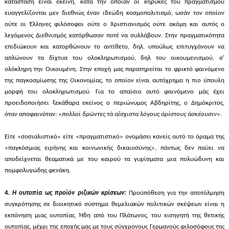
κατάσταση είναι εκείνη, κατά την οποίαν οι κήρυκες του πραγματισμού
ευαγγελίζονται μεν διεθνώς έναν ιδεώδη κοσμοπολιτισμό, ωσάν τον οποίον
ούτε οι Έλληνες φιλόσοφοι ούτε ο Χριστιανισμός ούτε ακόμη και αυτός ο
λεγόμενος Διεθνισμός κατόρθωσαν ποτέ να συλλάβουν. Στην πραγματικότητα
επιδιώκουν και κατορθώνουν το αντίθετο, δηλ. υπούλως επιτυγχάνουν να
απλώνουν τα δίχτυα του ολοκληρωτισμού, δηλ του οικουμενισμού, σ'
ολόκληρη την Οικουμένη. Στην εποχή μας παρατηρείται το φρικτό φαινόμενο
της παγκοσμίωσης της Οικονομίας, το οποίον είναι αυτόχρημα η πιο ύπουλη
μορφή του ολοκληρωτισμού. Για το απαίσιο αυτό φαινόμενο μάς έχει
προειδοποιήσει ξεκάθαρα εκείνος ο περιώνυμος Αβδηρίτης, ο Δημόκριτος,
όταν αποφαινόταν: «
πολλοὶ δρῶντες τὰ αἴσχιστα λόγους ἀρίστους ἀσκέουσιν
».
Είτε «σοσιαλιστικό» είτε «πραγματιστικό» ονομάσει κανείς αυτό το όραμα της
«παγκόσμιας ειρήνης και κοινωνικής δικαιοσύνης», πάντως δεν παύει να
αποδείχνεται θεαματικά με του καιρού τα γυρίσματα μια πολυώδυνη και
πομφολυγώδης φενάκη.
4.
Η ουτοπία ως προϊόν ριζικών κρίσεων:
Προϋπόθεση για την αποτόλμηση
συγκρότησης σε διοικητικό σύστημα θεμελιακών πολιτικών σκέψεων είναι η
εκπόνηση μιας ουτοπίας. Ήδη από του Πλάτωνος, του εισηγητή της θετικής
ουτοπίας, μέχρι της εποχής μας με τους σύγχρονους Γερμανούς φιλοσόφους της