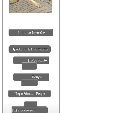
Κείμενα Ιστορίας
Πρόσωπα & Πράγματα
Πεζογραφία
Ποίηση
Παραδόσεις - Έθιμα
Ταξειδεύοντας