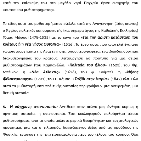
κατά την επίσκεψη του
στο
μεγάλο νησί Παγχαία έγινε εισηγητής του
«ουτοπικού μυθιστορήματος».
Το είδος αυτό του μυθιστορήματος εξέλιξε κατά
την Αναγέννηση (16ος αιώνας)
ο Άγγλος πολιτικός και ουμανιστής (και σήμερα άγιος της Καθολικής Εκκλησίας)
Τόμας Μώρος (1478-1535) με το έργο του
«
Για την άριστη κατάσταση του
κράτους ή η νέα νήσος Ουτοπία»
(1516). Το έργο αυτό, που αποτελεί ένα από
τα αριστουργήματα της Αναγέννησης, όπου περιγράφεται ένα ιδεώδες σύστημα
διακυβερνήσεως του κράτους, λειτούργησε ως πρότυπο για μια σειρά
μυθιστορημάτων (του Καμπανέλλα:
«
Πολιτεία του ήλιου
»
(1623), του Φρ.
Μπέικον: η «
Νέα Ατλαντίς
»
(1626), του φ. Σνάμπελ: η
«
Νήσος
Φέλσενμπουργκ
»
(1731), του Ε. Κάμπε:
«
Ταξίδι στην Ικαρία
»
(1842) κλπ. Όλα
αυτά τα μυθιστορήματα πολιτικής ουτοπίας περιγράψουν μια ονειρεμένη, μια
θετική ουτοπία.
6
.
Η σύγχρονη αντι-ουτοπία
:
Αντίθετα στον αιώνα μας άνθησε κυρίως η
αρνητική ουτοπία, η αντι-ουτοπία. Έτσι κυκλοφορούν πολυάριθμα τέτοια
μυθιστορήματα, από τα οποία μάλιστα μερικά θεωρήθηκαν και εσχατολογικώς
προφητικά, μια και ο χιλιασμός, δανειζόμενος ιδέες από τις προόδους της
Φυσικής, ενίσχυσε την επιχειρηματολογία περί του τέλους του κόσμου. Όλα