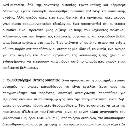
Αντί-ουτοπίας, δηλ. της αρνητικής ουτοπίας, Έρνστ Μπλοχ και Χέρμπερτ
Μαρκούζε, έχουν εκπονηθεί πολυάριθμες ουτοπίες πολιτικής και κοινωνικής
σκέψης. Αλλά σχεδόν όλες, είτε είναι θετικές είτε αρνητικές, όλες φέρουν
γνωρίσματα «κομμουνιστικής» ιδεολογίας. Έχει παρατηρηθεί ότι οι τέτοιες
ουτοπίες είναι προϊόντα μιας ριζικής κριτικής του ισχύοντος πολιτικού
καθεστώτος και των δομών της κοινωνικής οργάνωσης και εκφράζουν βαθιά
απαρέσκεια απέναντι στο παρόν. Έτσι απέναντι σ’ αυτό το άχαρο και ενίοτε
αβίωτο παρόν αντιπαραθέτουν οι ουτοπίες μια ιδανική κοινωνία, ένα όνειρο
για την αληθινή και δίκαια οργάνωση της κοινωνικής ζωής, χωρίς να
ενδιαφέρονται να εξετάσουν κατά πόσον αυτό το απαράδεκτο παρόν είναι
επιδεκτικό βελτιώσεων.
5.
Το μυθιστόρημα θετικής ουτοπίας:
Είναι προφανές ότι η υποστήριξη τέτοιων
ουτοπιών, οι οποίες κατορθώνουν να είναι εντελώς ξένες προς την
πραγματικότητα του παρόντος, αποτελεί ανεπίγνωστη προσπάθεια για
εξεύρεση διαύλων πλασματικής φυγής από την πραγματικότητα, είναι δηλ.
αυτές οι ουτοπίες ηδονιστικές ψευδαισθήσεις. Τέτοιες ουτοπίες –μ μετά την
περιώνυμη
«Πολιτεία»
του Πλάτωνος- είναι το έργον
«Ιερά αναγραφή»
του
φιλοσόφου Ευημέρου (340-260 π.Χ.)- από το έργο αυτό ελάχιστα αποσπάσματα
διεσώθησαν-, ο οποίος με την αφήγηση σε πρώτο πρόσωπο των όσων τάχα είδε