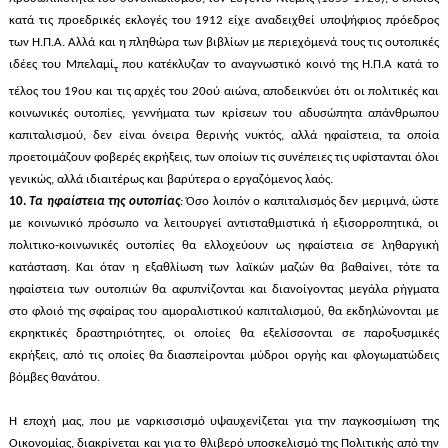
κατά τις προεδρικές εκλογές του 1912 είχε αναδειχθεί υποψήφιος πρόεδρος
των Η.Π.Α. Αλλά και η πληθώρα των βιβλίων με περιεχόμενά τους τις ουτοπικές
ιδέες του Μπελαμί
που κατέκλυζαν το αναγνωστικό κοινό της Η.Π.Α κατά το
τ
τέλος του 19ου και τις αρχές του 20ού αιώνα, αποδεικνύει ότι οι πολιτικές και
κοινωνικές ουτοπίες, γεννήματα των κρίσεων του αδυσώπητα απάνθρωπου
καπιταλισμού, δεν είναι όνειρα θερινής νυκτός, αλλά ηφαίστεια, τα οποία
προετοιμάζουν φοβερές εκρήξεις, των οποίων τις συνέπειες τις υφίστανται όλοι
γενικώς, αλλά ιδιαιτέρως και βαρύτερα ο εργαζόμενος λαός.
10.
Τα ηφαίστεια της ουτοπίας
:
Όσο λοιπόν ο καπιταλισμός δεν μεριμνά, ώστε
με κοινωνικό πρόσωπο να λειτουργεί αντισταθμιστικά ή εξισορροπητικά, οι
πολιτικο-κοινωνικές ουτοπίες θα ελλοχεύουν ως ηφαίστεια σε ληθαργική
κατάσταση. Και όταν η εξαθλίωση των λαϊκών μαζών θα βαθαίνει, τότε τα
ηφαίστεια των ουτοπιών θα αφυπνίζονται και διανοίγοντας μεγάλα ρήγματα
στο φλοιό της σφαίρας του αμοραλιστικού καπιταλισμού, θα εκδηλώνονται με
εκρηκτικές δραστηριότητες, οι οποίες θα εξελίσσονται σε παροξυσμικές
εκρήξεις, από τις οποίες θα διασπείρονται μύδροι οργής και φλογωματώδεις
βόμβες θανάτου.
Η εποχή μας, που με ναρκισσισμό υψαυχενίζεται για την παγκοσμίωση της
Οικονομίας, διακρίνεται και για το θλιβερό υποσκελισμό της Πολιτικής από την