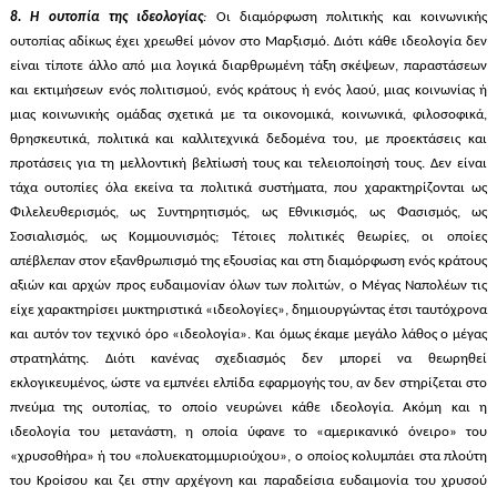
8. Η ουτοπία της ιδεολογίας
:
Οι διαμόρφωση πολιτικής και κοινωνικής
ουτοπίας αδίκως έχει χρεωθεί μόνον στο Μαρξισμό. Διότι κάθε ιδεολογία δεν
είναι τίποτε άλλο από μια λογικά διαρθρωμένη τάξη σκέψεων, παραστάσεων
και εκτιμήσεων ενός πολιτισμού, ενός κράτους ή ενός λαού, μιας κοινωνίας ή
μιας κοινωνικής ομάδας σχετικά με τα οικονομικά, κοινωνικά, φιλοσοφικά,
θρησκευτικά, πολιτικά και καλλιτεχνικά δεδομένα του, με προεκτάσεις και
προτάσεις για τη μελλοντική βελτίωσή τους και τελειοποίησή τους. Δεν είναι
τάχα ουτοπίες όλα εκείνα τα πολιτικά συστήματα, που χαρακτηρίζονται ως
Φιλελευθερισμός, ως Συντηρητισμός, ως Εθνικισμός, ως Φασισμός, ως
Σοσιαλισμός, ως Κομμουνισμός; Τέτοιες πολιτικές θεωρίες, οι οποίες
απέβλεπαν στον εξανθρωπισμό της εξουσίας και στη διαμόρφωση ενός κράτους
αξιών και αρχών προς ευδαιμονίαν όλων των πολιτών, ο Μέγας Ναπολέων τις
είχε χαρακτηρίσει μυκτηριστικά «ιδεολογίες», δημιουργώντας έτσι ταυτόχρονα
και αυτόν τον τεχνικό όρο «ιδεολογία». Και όμως έκαμε μεγάλο λάθος ο μέγας
στρατηλάτης. Διότι κανένας σχεδιασμός δεν μπορεί να θεωρηθεί
εκλογικευμένος, ώστε να εμπνέει ελπίδα εφαρμογής του, αν δεν στηρίζεται στο
πνεύμα της ουτοπίας, το οποίο νευρώνει κάθε ιδεολογία. Ακόμη και η
ιδεολογία του μετανάστη, η οποία ύφανε το «αμερικανικό όνειρο» του
«χρυσοθήρα» ή του «πολυεκατομμυριούχου», ο οποίος κολυμπάει στα πλούτη
του Κροίσου και ζει στην αρχέγονη και παραδείσια ευδαιμονία του χρυσού