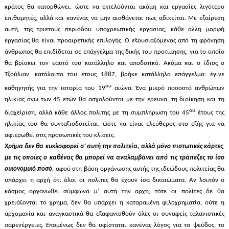
κράτος θα κατορθώνει, ώστε να εκτελούνται ακόμη και εργασίες λιγότερο
επιθυμητές, αλλά και κανένας να μην αισθάνεται πως αδικείται. Με εξαίρεση
αυτή, της τριετούς περιόδου υποχρεωτικής εργασίας, κάθε άλλη μορφή
εργασίας θα είναι προαιρετικής επιλογής. Ο εξουσιαζόμενος από τη φρόνηση
άνθρωπος θα επιδίδεται σε επάγγελμα της δικής του προτίμησης, για το οποίο
θα βρίσκει τον εαυτό του κατάλληλο και αποδοτικό. Ακόμα και ο ίδιος ο
Τζούλιαν, κατάλοιπο του έτους 1887, βρήκε κατάλληλο επάγγελμα: έγινε
ου
καθηγητής για την ιστορία του 19
αιώνα. Ένα μικρό ποσοστό ανθρώπων
ηλικίας άνω των 45 ετών θα ασχολούνται με την έρευνα, τη διοίκηση και τη
ου
διαχείριση, αλλά κάθε άλλος πολίτης με τη συμπλήρωση του 45
έτους της
ηλικίας του θα συνταξιοδοτείται, ώστε να είναι ελεύθερος στο εξής για να
αφιερωθεί στις προσωπικές του κλίσεις.
Χρήμα δεν θα κυκλοφορεί σ’ αυτή την πολιτεία, αλλά μόνο πιστωτικές κάρτες
,
με τις οποίες ο καθένας θα μπορεί να αναλαμβάνει από τις τράπεζες το ίσο
οικονομικό ποσό
,
αφού στη βάση οργάνωσης αυτής της ιδεώδους πολιτείας θα
υπάρχει η αρχή ότι όλοι οι πολίτες θα έχουν ίσα δικαιώματα. Αν λοιπόν ο
κόσμος οργανωθεί σύμφωνα μ’ αυτή την αρχή, τότε οι πολίτες δε θα
χρειάζονται το χρήμα, δεν θα υπάρχει η καταραμένη φιλοχρηματία, ούτε η
αρχομανία και αναγκαστικά θα εξαφανισθούν όλες οι συναφείς ταλανιστικές
παρενέργειες. Επομένως δεν θα υφίσταται κανένας λόγος για το ψεύδος, το