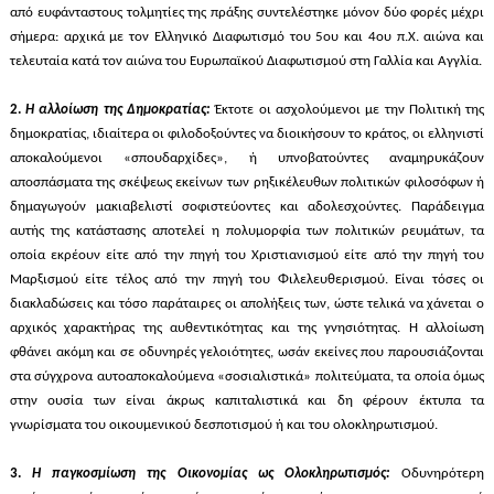
από ευφάνταστους τολμητίες της πράξης συντελέστηκε μόνον δύο φορές μέχρι
σήμερα: αρχικά με τον Ελληνικό Διαφωτισμό του 5ου και 4ου π.Χ. αιώνα και
τελευταία κατά τον αιώνα του Ευρωπαϊκού Διαφωτισμού στη Γαλλία και Αγγλία.
2.
Η αλλοίωση της Δημοκρατίας:
Έκτοτε οι ασχολούμενοι με την Πολιτική της
δημοκρατίας, ιδιαίτερα οι φιλοδοξούντες να διοικήσουν το κράτος, οι ελληνιστί
αποκαλούμενοι «σπουδαρχίδες», ή υπνοβατούντες αναμηρυκάζουν
αποσπάσματα της σκέψεως εκείνων των ρηξικέλευθων πολιτικών φιλοσόφων ή
δημαγωγούν μακιαβελιστί σοφιστεύοντες και αδολεσχούντες. Παράδειγμα
αυτής της κατάστασης αποτελεί η πολυμορφία των πολιτικών ρευμάτων, τα
οποία εκρέουν είτε από την πηγή του Χριστιανισμού είτε από την πηγή του
Μαρξισμού είτε τέλος από την πηγή του Φιλελευθερισμού. Είναι τόσες οι
διακλαδώσεις και τόσο παράταιρες οι απολήξεις των, ώστε τελικά να χάνεται ο
αρχικός χαρακτήρας της αυθεντικότητας και της γνησιότητας. Η αλλοίωση
φθάνει ακόμη και σε οδυνηρές γελοιότητες, ωσάν εκείνες που παρουσιάζονται
στα σύγχρονα αυτοαποκαλούμενα «σοσιαλιστικά» πολιτεύματα, τα οποία όμως
στην ουσία των είναι άκρως καπιταλιστικά και δη φέρουν έκτυπα τα
γνωρίσματα του οικουμενικού δεσποτισμού ή και του ολοκληρωτισμού.
3.
Η παγκοσμίωση της Οικονομίας ως Ολοκληρωτισμός:
Οδυνηρότερη