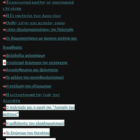
Το κοινωνικό κράτος ως οικονομική
επένδυση
Η Γενοκτονία των Αρμενίων
Ορθός λόγος και μεσαίος χώρος
«Απο-ιδεολογικοποίηση» της Πολιτικής
Οι δημοσκοπήσεις ως όργανο απάτης και
διαφθοράς
Φιλοδοξία φιλοσόφων
H πολιτική διάσταση της υπόσχεσης
Αχυράνθρωποι και Φιλισταίοι
Το μέλλον του κοινοβουλευτισμού
Η επέλαση του εξτρεμισμο
Η καταστροφή της ζωής του
πλανήτη
O πολιτικός και η αρχή της "Λογικής του
κράτους"
Η μυθολογία του ολοκληρωτισμού
Το Επώνυμο του
Θανάτου