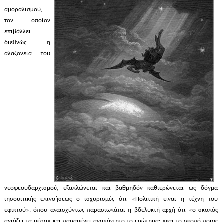
αμοραλισμού,
τον οποίον
επιβάλλει
διεθνώς η
αλαζονεία του
νεοφεουδαρχισμού, εξαπλώνεται και βαθμηδόν καθιερώνεται ως δόγμα
ιησουϊτικής επινοήσεως ο ισχυρισμός ότι «Πολιτική είναι η τέχνη του
εφικτού», όπου αναισχύντως παρασιωπάται η βδελυκτή αρχή ότι «ο σκοπός
αγιάζει τα μέσα» και παραμένει αναπάντητο το ερώτημα: «και το σκοπό ποιος