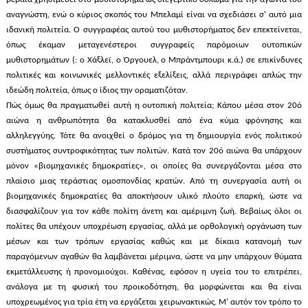
αναγνώστη, ενώ ο κύριος σκοπός του Μπελαμί είναι να σχεδιάσει σ' αυτό μια
ιδανική πολιτεία. Ο συγγραφέας αυτού του μυθιστορήματος δεν επεκτείνεται,
όπως έκαμαν μεταγενέστεροι συγγραφείς παρόμοιων ουτοπικών
μυθιστορημάτων (: ο Χάξλεϊ, ο Όργουελ, ο Μπράντμπουρι κ.ά.) σε επικίνδυνες
πολιτικές και κοινωνικές μελλοντικές εξελίξεις, αλλά περιγράφει απλώς την
ιδεώδη πολιτεία, όπως ο ίδιος την οραματιζόταν.
Πώς όμως θα πραγματωθεί αυτή η ουτοπική πολιτεία; Κάπου μέσα στον 20ό
αιώνα η ανθρωπότητα θα κατακλυσθεί από ένα κύμα φρόνησης και
αλληλεγγύης. Τότε θα ανοιχθεί ο δρόμος για τη δημιουργία ενός πολιτικού
συστήματος συντροφικότητας των πολιτών. Κατά τον 20ό αιώνα θα υπάρχουν
μόνον «βιομηχανικές δημοκρατίες», οι οποίες θα συνεργάζονται μέσα στο
πλαίσιο μιας τεράστιας ομοσπονδίας κρατών. Από τη συνεργασία αυτή οι
βιομηχανικές δημοκρατίες θα αποκτήσουν υλικό πλούτο επαρκή, ώστε να
διασφαλίζουν για τον κάθε πολίτη άνετη και αμέριμνη ζωή. Βεβαίως όλοι οι
πολίτες θα υπέχουν υποχρέωση εργασίας, αλλά με ορθολογική οργάνωση των
μέσων και των τρόπων εργασίας καθώς και με δίκαια κατανομή των
παραγόμενων αγαθών θα λαμβάνεται μέριμνα, ώστε να μην υπάρχουν θύματα
εκμετάλλευσης ή προνομιούχοι. Καθένας, εφόσον η υγεία του το επιτρέπει,
ανάλογα με τη φυσική του προικοδότηση, θα μορφώνεται και θα είναι
υποχρεωμένος για τρία έτη να εργάζεται χειρωνακτικώς. Μ’ αυτόν τον τρόπο το