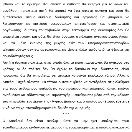
φθόνο και το έγκλημα. Και επειδή ο καθένας θα ενεργεί για το καλό του
συνόλου, η πολιτεία αυτή θα μπορεί να έχει σφιχτή συνοχή και όσοι θα
εμπλέκονται στους κύκλους διοίκησης και εργασίας θα μπορούν να
λειτουργούν με κριτήρια οικονομικών επιχειρήσεων και στρατιωτικής
οργάνωσης. Ιδιωτική πρωτοβουλία στην λειτουργία της οικονομίας δεν θα
απαιτείται πλέον, και ούτε θα είναι δυνατός ο πόλεμος ανταγωνισμού. Ακόμη
και τα μέλη εκείνης της μικρής ελίτ των υπερσαρανταπεντάρηδων
αξιωματούχων δεν θα ασχολούνται με τίποτε άλλο εκτός από τα θέματα της
αρμοδιότητάς τους.
Αυτή η ιδανική πολιτεία, στην οποία όλα τα μέσα παραγωγής θα ανήκουν στο
κράτος, οι δε πολίτες δεν θα έχουν το δικαίωμα της ιδιοκτησίας, είναι
προφανές ότι θα στηρίζεται σε αταξική κοινωνία μαρξικού τύπου. Αλλά ο
Μπελαμί σχεδιάζοντας μια τέτοια ουτοπία ήθελε να αντιδράσει στις ολέθριες
για τους ανθρώπους επιδράσεις του πρώιμου καπιταλισμού, όπως εκείνος
αναδυόταν ως αδίστακτος και αιμοσταγής μισάνθρωπος μέσα από την κόλαση
των κτηνωδών ενστίκτων της «Άγριας Δύσης» και ο οποίος ως τέτοιος έθετε σε
κίνδυνο τα χριστανοδημοκρατικά ιδεώδη της Αμερικής.
* * *
Ο Μπελαμί δεν είναι αφελής, ώστε να μην έχει υπολογίσει τους
εξουθενωτικούς κινδύνους εκ μέρους της γραφειοκρατίας, η οποία αναγκαστικά