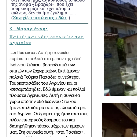
της όνομα «Βραχώρι». που έχει
τούρκικη ρίζα και έχει ιστορία
αιώνων, δεν θα ήτο έγκλημα. .....
(
Συνεχίζει πατώντας εδώ:
.)
Κ. Μαραγιάννη:
Παλιές και νέες συνοικίες του
Αγρινίου
...
.«Πασέικα»:
Αυτή η συνοικία
ευρΐσκετο παλαιά στο μέσον της οδού
Ιωάννου
Στάικου, βορειοδυτικά των
σπιτιών των Σοχωριταίων. Εκεί έμεναν
παλαιά Τούρκοι
Πασάδες οι νεώτεροι
Τουρκοπασάδες του Αγρινίου και οι
κοτσαμπάσηδες. Εδώ
έμεναν και πολλοί
πλούσιοι Αγρινιώτες. Αυτή η συνοικία
γύρω από την οδό Ιωάν
νου Στάικου
ήτανε παλαιότερα από τις πλουσιότερες
στο Αγρίνιο. Οι δρόμοι της
ήταν από τους
πλέον εμπορικούς δρόμους του και
διατηρήθηκαν τέτοιοι μέχρι των ημερών
μας. Στη συνοικία αυτή, «στα Πασέικα»,