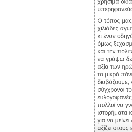
χρήσιμα διδά
υπερηφανεύον
Ο τόπος μας, το Απόκουρο, στον αγώνα της παλιγγενεσίας έδωσε
χιλιάδες αγωνιστές, εκατοντάδες θυσιάστηκα
κι έναν οδηγό, πρωταγ
όμως ξεχασμένο 
και την πολιτεί
να γράψω δε 
αξία των ηρώων, αλλά θα κωδικοποιήσω, θα συγκεντρώσω σε τούτο
το μικρό πόνημα, ό,τι έγραψαν γι’ αυτόν
διαβάζουμε, συμπολεμ
σύγχρονοι του ι
ευλογοφανές
πολλοί να γνωρίσουν τη δράση του, που είναι σκόρπια σε
ιστορήματα και βιβλιο
για να μείνει ζων
αξίζει στους