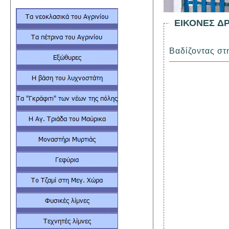
ΕΙΚΟΝΕΣ Δ
Βαδίζο
ντας στ