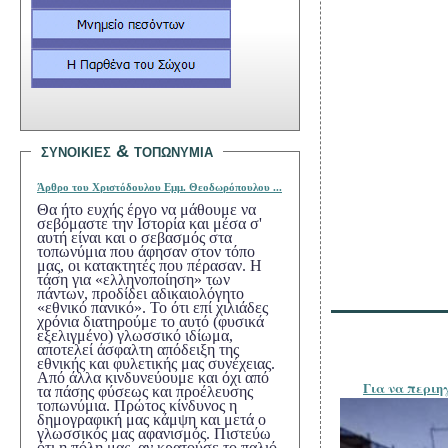
συνοικιεσ &
τοπ
ω
νυμια
Άρθρο τ
ου Χριστόδουλου Εμμ. Θεοδωρόπουλου ...
Θα ήτο ευχής έργο να μάθουμε να
σεβόμαστε την Ιστορία και μέσα σ'
αυτή είναι και ο σεβασμός στα
τοπωνύμια που άφησαν στον τόπο
μας, οι κατακτητές που πέρασαν. Η
τάση για «ελληνοποίηση» των
πάντων, προδίδει αδικαιολόγητο
«εθνικό πανικό». Το ότι επί χιλιάδες
χρόνια διατηρούμε το αυτό (φυσικά
εξελιγμένο) γλωσσικό ιδίωμα,
αποτελεί άσφαλτη απόδειξη της
εθνικής και φυλετικής μας συνέχειας.
Από άλλα κινδυνεύουμε και όχι από
τα πάσης φύσεως και προέλευσης
τοπωνύμια. Πρώτος κίνδυνος η
δημογραφική μας κάμψη και μετά ο
γλωσσικός μας αφανισμός. Πιστεύω
ότι η πόλη μας, αν κρατούσε το παλιό