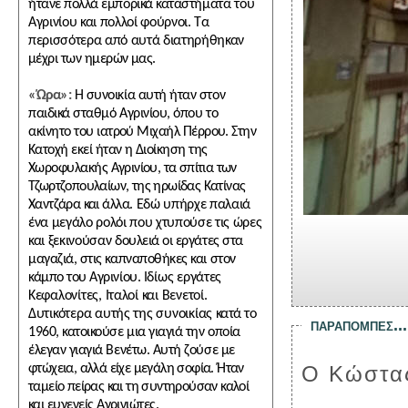
ήτανε πολλά εμπορικά καταστή
ματα του
Αγρινίου και πολλοί φούρνοι. Τα
περισσότερα από αυτά διατηρήθηκαν
μέχρι των ημερών μας.
«Ώρα»:
Η συνοικία αυτή ήταν στον
παιδικά σταθμό Αγρινίου, όπου το
ακίνητο
του ιατρού Μιχαήλ Πέρρου. Στην
Κατοχή εκεί ήταν η Διοίκηση της
Χωροφυλακής
Αγρινίου, τα σπίτια των
Τζωρτζοπουλαίων, της ηρωίδας Κατίνας
Χαντζάρα και άλ
λα. Εδώ υπήρχε παλαιά
ένα μεγάλο ρολόι που χτυπούσε τις ώρες
και ξεκινούσαν
δουλειά οι εργάτες στα
μαγαζιά, στις καπναποθήκες και στον
κάμπο του Αγρινίου.
Ιδίως εργάτες
Κεφαλονίτες, Ιταλοί και Βενετοί.
Δυτικότερα αυτής της συνοικίας
κατά το
παραπομπεσ...
1960, κατοικούσε μια γιαγιά την οποία
έλεγαν γιαγιά Βενέτω. Αυτή ζούσε
με
φτώχεια, αλλά είχε μεγάλη σοφία. Ήταν
Ο
Kώστα
ταμείο πείρας και τη συντηρούσαν καλοί
και ευγενείς Αγρινιώτες.