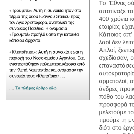
Τ
ο Έθνος 
αποτίναξε το ζυγό της δο
«Τρουμπέ»
:
Αυτή η συνοικία ήταν στο
τέρμα της οδού Ιωάννου Στάικου προς
400 χρόνια κα
τον Αγιο Χριστόφορο, ανατολικά της
εταιρίας είχαν την ιδέα του ξεσηκωμ
συνοικίας Πασέικα. Η ονομασία
Κάποιος απ’ 
«Τρουμπέ» προήλθε από την κατοικία
κάποιου άρχοντα.
λαοί δεν λειτουργούν αυτόματα και ασύνδετα.
Απλοί, ξενιτεμέ
«Κλεπαΐτικα»:
Αυτή η συνοικία είναι η
σχεδίασαν, 
περιοχή του Νοσοκομείου Αγρινίου.
Εκεί
εγκαταστάθηκαν παλαιύτερα κάτοικοι από
επαναστάσεως γυμνών και άοπλων κατά παν
την Κλεπά Ναυπακτίας και ονόμα
σαν την
αυτοκρατορίας κα
συνοικία τους «Κλεπαΐτικα».....
αρματολοί, σ
άνδρες προικ
....
To πλήρες άρθρο εδώ
πόθο του λαού για την ελευθερία του στη μακρόχρονη δο
προσφορά το
μελετούμε το έργο και τη ζωή τους, όχ
τιμούμε τη μνήμη του
διότι στο έργο