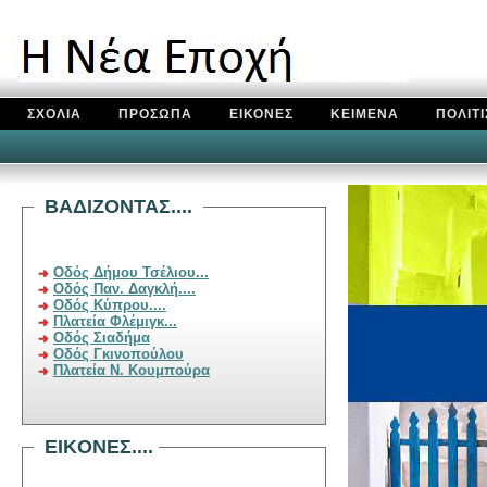
ΣΧΟΛΙΑ
ΠΡΟΣΩΠΑ
ΕΙΚΟΝΕΣ
ΚΕΙΜΕΝΑ
ΠΟΛΙΤ
BAΔIZONTAΣ....
Οδός Δήμου Τσέλιου...
Οδός Παν. Δαγκλή....
Οδός Κύπρου....
Πλατεία Φλέμιγκ...
Οδός Σιαδήμα
Οδός Γκινοπούλου
Πλατεία Ν. Κουμπούρα
EIKONEΣ....