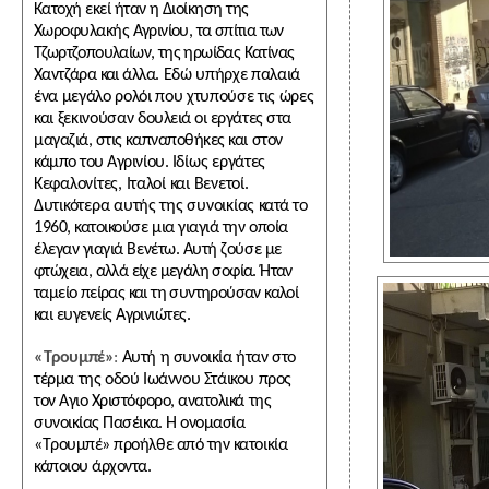
Κατοχή εκεί ήταν η Διοίκηση της
Χωροφυλακής
Αγρινίου, τα σπίτια των
Τζωρτζοπουλαίων, της ηρωίδας Κατίνας
Χαντζάρα και άλ
λα. Εδώ υπήρχε παλαιά
ένα μεγάλο ρολόι που χτυπούσε τις ώρες
και ξεκινούσαν
δουλειά οι εργάτες στα
μαγαζιά, στις καπναποθήκες και στον
κάμπο του Αγρινίου.
Ιδίως εργάτες
Κεφαλονίτες, Ιταλοί και Βενετοί.
Δυτικότερα αυτής της συνοικίας
κατά το
1960, κατοικούσε μια γιαγιά την οποία
έλεγαν γιαγιά Βενέτω. Αυτή ζούσε
με
φτώχεια, αλλά είχε μεγάλη σοφία. Ήταν
ταμείο πείρας και τη συντηρούσαν καλοί
και ευγενείς Αγρινιώτες.
«Τρουμπέ»
:
Αυτή η συνοικία ήταν στο
τέρμα της οδού Ιωάννου Στάικου προς
τον Αγιο Χριστόφορο, ανατολικά της
συνοικίας Πασέικα. Η ονομασία
«Τρουμπέ» προήλθε από την κατοικία
κάποιου άρχοντα.