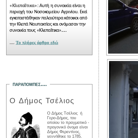
«Κλεπαΐτικα»:
Αυτή η συνοικία είναι η
περιοχή του Νοσοκομείου Αγρινίου.
Εκεί
εγκαταστάθηκαν παλαιύτερα κάτοικοι από
την Κλεπά Ναυπακτίας και ονόμα
σαν την
συνοικία τους «Κλεπαΐτικα».....
....
To πλήρες άρθρο εδώ
παραπομπεσ....
Ο Δήμος Τσέλιος
Ο
Δ
ή
μο
ς Τ
σέλιος
ή
Γερο-Δήμος
, του
οποίου το πραγματικό -
προγονικό όνομα είναι
Δήμος Φερεντίνος
,
γ
εννήθηκε το 1785
,