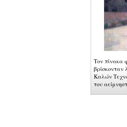
Τον πίνακα φι
βρίσκονταν λ
Καλών Τεχν
του αείμνησ