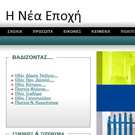
ΣΧΟΛΙΑ
ΠΡΟΣΩΠΑ
ΕΙΚΟΝΕΣ
ΚΕΙΜΕΝΑ
ΠΟΛΙΤ
BAΔIZONTAΣ....
Οδός Δήμου Τσέλιου...
Οδός Παν. Δαγκλή....
Οδός Κύπρου....
Πλατεία Φλέμιγκ...
Οδός Σιαδήμα
Οδός Γκινοπούλου
Πλατεία Ν. Κουμπούρα
συνοικιεσ &
τοπ
ω
νυμια