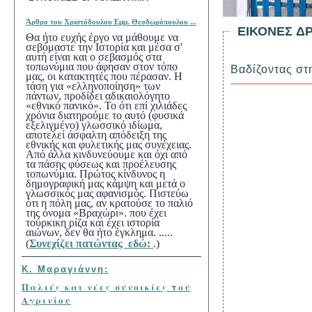
Άρθρο τ
ου Χριστόδουλου Εμμ. Θεοδωρόπουλου ...
ΕΙΚΟΝΕΣ Δ
Θα ήτο ευχής έργο να μάθουμε να
σεβόμαστε την Ιστορία και μέσα σ'
αυτή είναι και ο σεβασμός στα
τοπωνύμια που άφησαν στον τόπο
Βαδίζο
ντας στ
μας, οι κατακτητές που πέρασαν. Η
τάση για «ελληνοποίηση» των
πάντων, προδίδει αδικαιολόγητο
«εθνικό πανικό». Το ότι επί χιλιάδες
χρόνια διατηρούμε το αυτό (φυσικά
εξελιγμένο) γλωσσικό ιδίωμα,
αποτελεί άσφαλτη απόδειξη της
εθνικής και φυλετικής μας συνέχειας.
Από άλλα κινδυνεύουμε και όχι από
τα πάσης φύσεως και προέλευσης
τοπωνύμια. Πρώτος κίνδυνος η
δημογραφική μας κάμψη και μετά ο
γλωσσικός μας αφανισμός. Πιστεύω
ότι η πόλη μας, αν κρατούσε το παλιό
της όνομα «Βραχώρι». που έχει
τούρκικη ρίζα και έχει ιστορία
αιώνων, δεν θα ήτο έγκλημα. .....
(
Συνεχίζει πατώντας εδώ:
.)
Κ. Μαραγιάννη:
Παλιές και νέες συνοικίες του
Αγρινίου