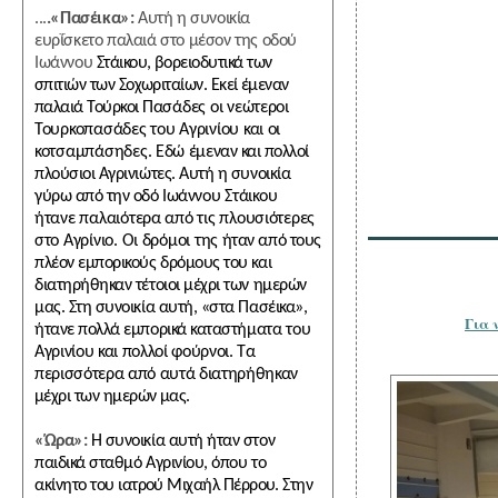
...
.«Πασέικα»:
Αυτή η συνοικία
ευρΐσκετο παλαιά στο μέσον της οδού
Ιωάννου
Στάικου, βορειοδυτικά των
σπιτιών των Σοχωριταίων. Εκεί έμεναν
παλαιά Τούρκοι
Πασάδες οι νεώτεροι
Τουρκοπασάδες του Αγρινίου και οι
κοτσαμπάσηδες. Εδώ
έμεναν και πολλοί
πλούσιοι Αγρινιώτες. Αυτή η συνοικία
γύρω από την οδό Ιωάν
νου Στάικου
ήτανε παλαιότερα από τις πλουσιότερες
στο Αγρίνιο. Οι δρόμοι της
ήταν από τους
πλέον εμπορικούς δρόμους του και
διατηρήθηκαν τέτοιοι μέχρι των ημερών
μας. Στη συνοικία αυτή, «στα Πασέικα»,
ήτανε πολλά εμπορικά καταστή
ματα του
Αγρινίου και πολλοί φούρνοι. Τα
περισσότερα από αυτά διατηρήθηκαν
μέχρι των ημερών μας.
«Ώρα»:
Η συνοικία αυτή ήταν στον
παιδικά σταθμό Αγρινίου, όπου το
ακίνητο
του ιατρού Μιχαήλ Πέρρου. Στην