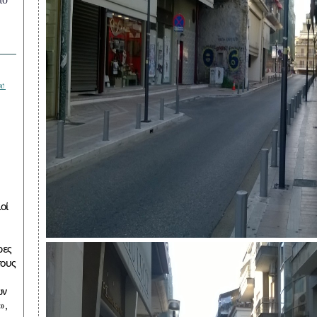
οί
ρες
τους
ών