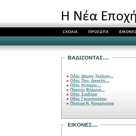
ΣΧΟΛΙΑ
ΠΡΟΣΩΠΑ
ΕΙΚΟΝΕ
BAΔIZONTAΣ....
Οδός Δήμου Τσέλιου...
Οδός Παν. Δαγκλή....
Οδός Κύπρου....
Πλατεία Φλέμιγκ...
Οδός Σιαδήμα
Οδός Γκινοπούλου
Πλατεία Ν. Κουμπούρα
EIKONEΣ....