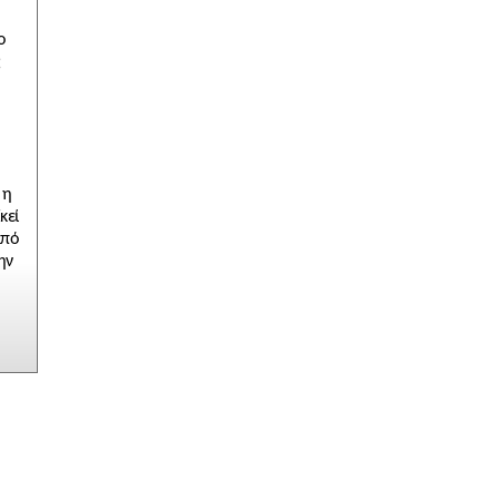
ς
κεί
από