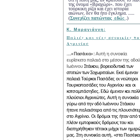
της όνομα «Βραχώρι». που έχει
τούρκικη ρίζα και έχει ιστορία
αιώνων, δεν θα ήτο έγκλημα. .....
(
Συνεχίζει πατώντας εδώ:
.)
Κ. Μαραγιάννη:
Παλιές και νέες συνοικίες του
Αγρινίου
...
.«Πασέικα»:
Αυτή η συνοικία
ευρΐσκετο παλαιά στο μέσον της οδού
Ιωάννου
Στάικου, βορειοδυτικά των
σπιτιών των Σοχωριταίων. Εκεί έμεναν
παλαιά Τούρκοι
Πασάδες οι νεώτεροι
Τουρκοπασάδες του Αγρινίου και οι
κοτσαμπάσηδες. Εδώ
έμεναν και πολλ
πλούσιοι Αγρινιώτες. Αυτή η συνοικία
γύρω από την οδό Ιωάν
νου Στάικου
ήτανε παλαιότερα από τις πλουσιότε
στο Αγρίνιο. Οι δρόμοι της
ήταν από 
πλέον εμπορικούς δρόμους του και
διατηρήθηκαν τέτοιοι μέχρι των ημερ
μας. Στη συνοικία αυτή, «στα Πασέικα»,