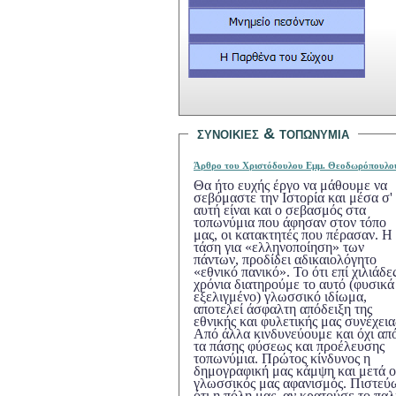
συνοικιεσ &
τοπ
ω
νυμια
Άρθρο τ
ου Χριστόδουλου Εμμ. Θεοδωρόπουλου
Θα ήτο ευχής έργο να μάθουμε να
σεβόμαστε την Ιστορία και μέσα σ'
αυτή είναι και ο σεβασμός στα
τοπωνύμια που άφησαν στον τόπο
μας, οι κατακτητές που πέρασαν. Η
τάση για «ελληνοποίηση» των
πάντων, προδίδει αδικαιολόγητο
«εθνικό πανικό». Το ότι επί χιλιάδες
χρόνια διατηρούμε το αυτό (φυσικά
εξελιγμένο) γλωσσικό ιδίωμα,
αποτελεί άσφαλτη απόδειξη της
εθνικής και φυλετικής μας συνέχειας.
Από άλλα κινδυνεύουμε και όχι από
τα πάσης φύσεως και προέλευσης
τοπωνύμια. Πρώτος κίνδυνος η
δημογραφική μας κάμψη και μετά ο
γλωσσικός μας αφανισμός. Πιστεύω
ότι η πόλη μας, αν κρατούσε το παλ