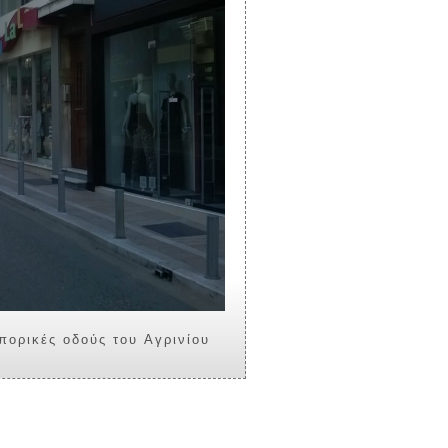
H oδός Κύπρου είναι μια από τις πιο παλιές εμπορικές οδούς του Αγρινίου