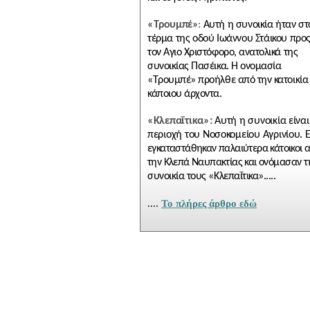
«Τρουμπέ»
:
Αυτή η συνοικία ήταν στο
τέρμα της οδού Ιωάννου Στάικου προ
τον Αγιο Χριστόφορο, ανατολικά της
συνοικίας Πασέικα. Η ονομασία
«Τρουμπέ» προήλθε από την κατοικία
κάποιου άρχοντα.
«Κλεπαΐτικα»:
Αυτή η συνοικία είναι η
περιοχή του Νοσοκομείου Αγρινίου.
Ε
εγκαταστάθηκαν παλαιύτερα κάτοικοι 
την Κλεπά Ναυπακτίας και ονόμα
σαν την
συνοικία τους «Κλεπαΐτικα».....
....
To πλήρες άρθρο εδώ