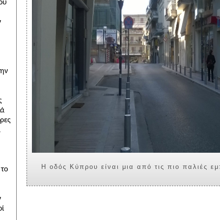
ν
την
α
 το
ν
οί