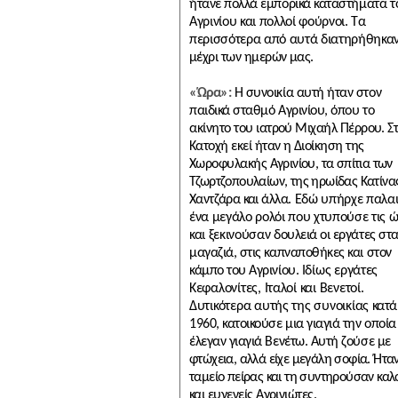
ήτανε πολλά εμπορικά καταστή
ματα του
Αγρινίου και πολλοί φούρνοι. Τα
περισσότερα από αυτά διατηρήθηκα
μέχρι των ημερών μας.
«Ώρα»:
Η συνοικία αυτή ήταν στον
παιδικά σταθμό Αγρινίου, όπου το
ακίνητο
του ιατρού Μιχαήλ Πέρρου. Σ
Κατοχή εκεί ήταν η Διοίκηση της
Χωροφυλακής
Αγρινίου, τα σπίτια των
Τζωρτζοπουλαίων, της ηρωίδας Κατίνας
Χαντζάρα και άλ
λα. Εδώ υπήρχε παλαιά
ένα μεγάλο ρολόι που χτυπούσε τις ώρες
και ξεκινούσαν
δουλειά οι εργάτες στ
μαγαζιά, στις καπναποθήκες και στον
κάμπο του Αγρινίου.
Ιδίως εργάτες
Κεφαλονίτες, Ιταλοί και Βενετοί.
Δυτικότερα αυτής της συνοικίας
κατά
1960, κατοικούσε μια γιαγιά την οποία
έλεγαν γιαγιά Βενέτω. Αυτή ζούσε
με
φτώχεια, αλλά είχε μεγάλη σοφία. Ήτα
ταμείο πείρας και τη συντηρούσαν καλ
και ευγενείς Αγρινιώτες.