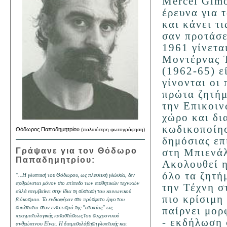
Μercel Gimo
έρευνα για 
και κάνει τ
σαν προ­τάσ
1961 γίνετα
Μοντέρνας Τ
(1962-65) εί
γίνονται οι 
πρώτα ζητήμ
την Επικοιν
χώρο και δι
κωδικοποίησ
Θόδωρος Παπαδημητρίου
(παλαιότερη φωτογράφηση)
δημόσιας επ
Γράψανε για τον Θόδωρο
στη Μπιενάλ
Παπαδημητρίου:
Ακολουθεί η
όλο τα ζητή
"...Η γλυπτική του Θόδωρου, ως πλαστική γλώσσα, δεν
αρθρώνεται μόνον στο επίπεδο των αισθητικών τεχνικών
την Τέχνη σ
αλλά επεμβαίνει στην ίδια τη σύσταση του κοινωνικού
πιο κρίσιμη
βιόκοσμου. Το ενδιαφέρον στο πρόσφατο έργο του
συνίσταται στον εντοπισμό της "ατοπίας" ως
παίρνει μορ
πραγματολογικής καταστάσεως του συγχρονικού
- εκδήλωση 
ανθρώπινου Είναι. Η διαμεσολάβηση γλυπτικής και