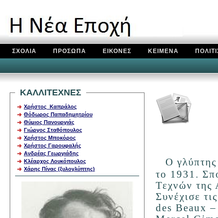
ΣΧΟΛΙΑ
ΠΡΟΣΩΠΑ
ΕΙΚΟΝΕΣ
ΚΕΙΜΕΝΑ
ΠΟΛΙΤ
ΚΑΛΛΙΤΕΧΝΕΣ
Χρήστος Καπράλος
Θόδωρος Παπαδημητρίου
Θύμιος Πανουργιάς
Γιώργος Σταθόπουλος
Χρήστος Μποκόρος
Χρήστος Γαρουφαλής
Ανδρέας Γεωργιάδης
Ο
γλύπτης
Κλέαρχος Λουκόπουλος
Χάρης Πίνας (ξυλογλύπτης)
το 1931. Σ
Τεχνών της 
Συνέχισε τι
des Beaux –