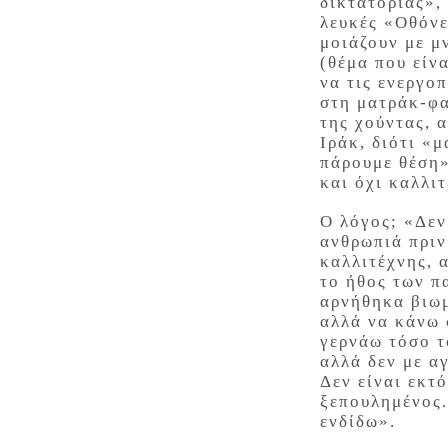
δικτατορίας», 
λευκές «Οθόνε
μοιάζουν με μ
(θέμα που είν
να τις ενεργο
στη ματράκ-φα
της χούντας, 
Ιράκ, διότι «
πάρουμε θέση»
και όχι καλλιτ
Ο λόγος; «Δεν
ανθρωπιά πριν
καλλιτέχνης, 
το ήθος των π
αρνήθηκα βιωμ
αλλά να κάνω 
γερνάω τόσο τ
αλλά δεν με α
Δεν είναι εκτ
ξεπουλημένος. 
ενδίδω».