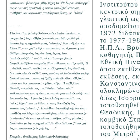
Ινστιτούτου
κοινωνικού βιόκοσμου στην τέχνη του Θόδωρου λειτουργεί
ως κοινωνική πρακτική, η οποία ανα-ζητεί κάποιον
κεντρικό ση
αισθητικό και κοινωνικό ταυτόχρονα δυναμικό "τόπο".
γλυπτική ως
αποδομείται
..............
1972 διδάσκ
Στο έργο του γλύπτη Θόδωρου δεν διατυπώνεται μια
γραμματική της αισθητικής ορθολογικότητας αλλά μία
το 1977-198
θεωρία της πραγματολογικής "ατοπίας" του ανθρώπινου
Η.Π.Α., Βρυ
Είναι στην εποχή της τηλεπικοινωνίας. Το σημειολογικό
καθηγητής Π
σύστημα έκφρασης της γλυπτικής τέχνης του
"κατασκευάζεται" από το υλικό των αρνητικών
Εθνική Πιν
διαμεσολαβήσεων ανάμεσα στον άνθρωπο και την φύση. Η
άπου εκτίθε
μετάβαση από τα φυσικά υλικά στις μορφές της γλυπτικής
δεν υπόκειται σε αισθητικούς κανόνες αλλά συνδέεται με την
εκθέσεις, ε
διαλεκτική επικοινωνιακή σχέση ανάμεσα στο αισθητικό
Κωνσταντινο
υλικό και τον κοινωνικό ορθολογισμό. Η αισθητική
σύνθεση προκύπτει ως αποτέλεσμα "ατοπικών"
ολοκληρώνον
κοσμοεικόνων που η ίδια η κοινωνία μας κατασκευάζει για
όπως Ισορρο
τον εαυτό της. Η γλυπτική του Θόδωρου εννοείται ως
"υλική τέχνη" και ως τέτοια είναι η συνείδηση της
τοποθετηθεί
κοινωνικής "ατοπίας". Η αλήθεια της αισθητικής δεν είναι
Θεσ/νίκης, 
υπόθεση καλλιτεχνικής εγκυρότητας, αλλά επικοινωνιακής
κομβικό Στα
"εν-τοπίας" σε έναν εργαλειακό κόσμο. Τότε η γλυπτική
διαλέγεται με την πραγματικότητα στην "ατοπική" εκδοχή
τοποθετήθηκ
της επικοινωνιακής δομής της
......."
του Μετρό".
Γεωργίου Θεόδωρος, διδάκτωρ Φιλοσοφίας