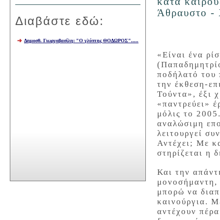
κατά καιρού
Άθραυστο - 
Διαβάστε εδώ:
Δημοσθ. Γιωργοβασίλη: "Ο γλύπτης ΘΟΔΩΡΟΣ"
.
....
«Είναι ένα ρί
(Παπαδημητρίο
ποδήλατό του 
την έκθεση-επ
Τούντα», έξι 
«παντρεύει» έ
μόλις το 2005
αναλώσιμη επο
λειτουργεί συ
Αντέχει; Με κ
στηρίζεται η 
Και την απάντ
μονοσήμαντη, 
μπορώ να διαπ
καινούργια. Μ
αντέχουν πέρα