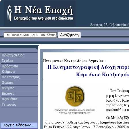
Δευτέρα, 22. Φεβρουαρίου
Πρώτη σελίδα
Πνευματικό Κέντρο Δήμου Αγρινίου
:
Σχόλια
Η Κινηματογραφική Λέσχη παρου
Πρόσωπα
Κείμενα
Κυριάκου Κατζουρά
Πολιτισμός
Θέματα
Μνήμες
Την Τετάρτη
Εικόνες
μ.μ η Κινηματ
Αξιοθέατα
Κυριάκου Κατ
Γειτονιές
της ταινίας Κ
ακολουθήσει σ
Οι
Μικρές Εξε
ταινία του σκηνοθέτη και ζωγράφου
Κυριάκου Κατζο
Film Festival
(27 Αυγούστου – 7 Σεπτεμβρίου, 2009) 