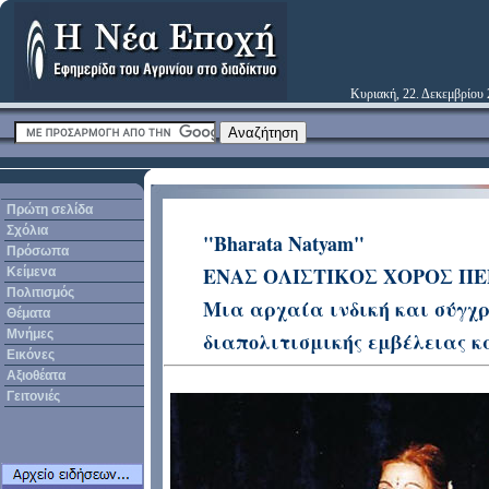
Κυριακή, 22. Δεκεμβρίου
Πρώτη σελίδα
Σχόλια
"Bharata Natyam"
Πρόσωπα
ΕΝΑΣ ΟΛΙΣΤΙΚΟΣ ΧΟΡΟΣ ΠΕΡ
Κείμενα
Πολιτισμός
Μια αρχαία ινδική και σύγχρ
Θέματα
Μνήμες
διαπολιτισμικής εμβέλειας κ
Εικόνες
Αξιοθέατα
Γειτονιές