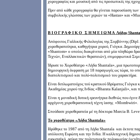
χορογραφίες και μουσική από τις προσωπικές της ηχογρ
Πριν από κάθε χορογραφία θα γίνεται παρουσίαση των 
συμβολικής γλώσσας των χεριών τα «Hastas» και «Mud
Β Ι Ο Γ Ρ Α Φ Ι Κ Ο Σ Η Μ Ε Ι Ω Μ Α Λήδας Shanta
Aπόφοιτος Γαλλικής Φιλολογίας της Σορβόννης (Dipl. L
χοροθεραπεύτρια, καθηγήτρια χορού, Γιόγκα. Δημιούργ
«Shantom» ο οποίος διακρίνεται από μία πληθώρα δρα
Τεχνών, Εναλλακτικών θεραπειών), επιμορφωτικά Σεμιν
Ίδρυσε το Χοροθέατρο «Λήδα Shantala», μια πρωτοπορ
δημιουργική έκφραση με 18 παραγωγές ως τώρα, το οποί
διαπολιτισμικό και πολύ-πολιτισμικό του χαρακτήρα.
Είναι διπλωματούχος τού κρατικού Ιδρύματος Γιόγκα κα
Ακαδημίας χορού της Ινδίας «Bharata Kalanjali», και
Είναι η μοναδική δυτική ερευνήτρια διεθνώς που έγινε 
αρχέγονη χοροθερα­πευτική τέχνη ίασης «Μombwiri».
Σπούδασε χοροθεραπεία μέ τη δόκτορα Μαrcia B. Leven
Το χοροθέατρο «Λήδα Shantala»
Ιδρύθηκε το 1987 από τη Λήδα Shantala και έκτοτε πα
υπόλοιπη Ευρώπη και την Ινδία. Η καλλιτεχνική δημιο
ευρωπαϊκό ρεύμα της πολιτισμικής πολυφωνίας («cultur