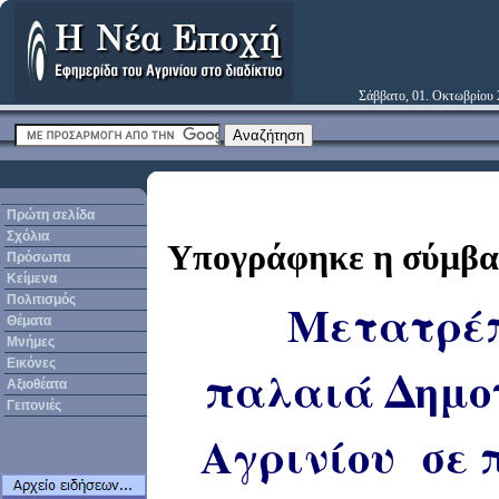
Σάββατο, 01. Οκτωβρίου
Πρώτη σελίδα
Σχόλια
Υπογράφηκε η σύμβα
Πρόσωπα
Κείμενα
Πολιτισμός
Μετατρέπ
Θέματα
Μνήμες
Εικόνες
παλαιά Δημο
Αξιοθέατα
Γειτονιές
Αγρινίου σε 