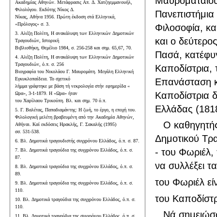
Μαυροματαίου
Ακαδημίας Αθηνών. Μετάφρασις Απ. Δ. Χατζηεμμανουήλ,
Φιλολόγου. Εκδότης Νίκος Δ.
Πανεπιστήμια 
Νίκας, Αθήνα 1956. Πρώτη έκδοση στά Ελληνικά,
«Πρόλογος» σ. 3.
Φιλοσοφία, κα
3. Αλέξη Πολίτη, Η ανακάλυψη των Ελληνικών Δημοτικών
και ο δεύτερο
Τραγουδιών, Ιστορική
Βιβλιοθήκη, Θεμέλιο 1984, σ. 256-258 και σημ. 65,67, 70.
Πασά, κατέφυγ
4. Αλέξη Πολίτη, Η ανακάλυψη των Ελληνικών Δημοτικών
Τραγουδιών, ό.π. σ. 256
Καποδίστρια, 
Βιογραφία του Νικολάου Γ. Μαυρομάτη. Μεγάλη Ελληνική
Εγκυκλοπαίδεια. Το σχετικό
Επανάσταση κ
λήμμα γράφτηκε με βάση τή νεκρολογία στήν εφημερίδα «
Καποδίστρια δ
Ωρα», 3-1-1879. Η «Ωρα» ήταν
του Χαρίλαου Τρικούπη. Βλ. και σημ. 70 ό.π.
Ελλάδας (1818
5. Γ. Βαλέτας, Παπαδιαμάντης: Η ζωή, το έργο, η εποχή του.
Φιλολογική μελέτη βραβευμένη από την Ακαδημία Αθηνών,
Ο καθηγητής
Αθήναι. Καί εκδόσεις Ηρακλής, Γ. Σακαλής (1995)
σσ. 531-538.
Δημοτικού Τραγ
6. Βλ. Δημοτικά τραγουδιστής συγχρόνου Ελλάδος, ό.π. σ. 87.
- του Φωριέλ,
7. Βλ. Δημοτικά τραγούδια της συγχρόνου Ελλάδος, ό.π. σ.
87.
να συλλέξει τ
8. Βλ. Δημοτικά τραγούδια της συγχρόνου Ελλάδος, ό.π. σ.
89.
του Φωριέλ εί
9. Βλ. Δημοτικά τραγούδια της συγχρόνου Ελλάδος, ό.π. σ.
110.
του Καποδίστρ
10. Βλ. Δημοτικά τραγούδια της συγχρόνου Ελλάδος, ό.π. σ.
110.
Νά σημειώσ
11. Βλ. Δημοτικά τραγούδια της συγχρόνου Ελλάδος, ό.π. σ.