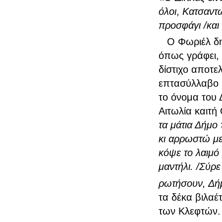
όλοι
,
Κατσαντω
προσφάγι /και
Ο Φωριέλ δημ
όπως γράφει, 
δίστιχο αποτε
επτασύλλαβο 
το όνομα του 
Αιτωλία καιτή
τα μάτια Δήμο 
κι αρρωστώ με
κόψε το λαιμό
μαντήλι. /Σύρε
ρωτήσουν, Δήμο
τα δέκα βιλαέ
των Κλεφτών.