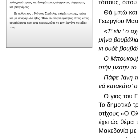
τόπους, όπου
πολυγραφότερους και δοκιμότερους σύγχρονους συγγραφείς
και βιογράφους.
Θά μπώ και 
Ως άνθρωπος ο Κώστας Σαρδελής υπήρξε ευγενής, πράος
και με απαράμιλλο ήθος. Ήταν ιδιαίτερα αγαπητός στους νέους
Γεωργίου Μαυρ
συναδέλφους που τους παρακινούσε να μην ξεχνάνε τις ρίζες
τους.
«Τ’ είν ’ ο 
μήνα βουβάλια
κι ουδέ βουβά
Ο Μπουκουβά
στήν μέσην το
Πάφε Ίάνη τ
νά κατακάτσ’ ο
Ο γιος του 
Το δημοτικό τ
στίχους «Ο Όλ
έχει ώς θέμα 
Μακεδονία με 