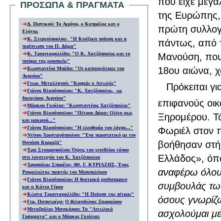
που είχε μεγά
ΠΡΟΣΩΠΑ & ΠΡΑΓΜΑΤΑ
της Ευρώπης, 
Δ. Πιστικού: Το Αγρίνιο, ο Καπράλος και ο
πρώτη συλλογ
Ελύτης
Κ. Στεργιόπουλου
:
"Η Κινέζικη ποίηση και η
πάντως, από 
περίπτωση του Π. Δήμα
"
Κ. Τριανταφυλλίδη
: "
Ο Κ. Χατζόπουλος και το
Μανούση, που 
πνεύμα της μουσικής"
18ου αιώνα, χ
Κωνσταντίνα Μπάδα
:
"Οι καπνεργάτριες του
Αγρινίου
"
Γεωρ. Μεταλληνού: "Κοσμάς ο Αιτωλός"
Πρόκειται γ
Γιάννη Βλασόπουλου:
"
Κ. Χατζόπουλος, ως
δικηγόρος Αγρινίου
"
επιφανούς οι
Μάρκου Γκιόλια
:
"Κωνσταντίνος Χατζόπουλος"
Γιάννη Βλασόπουλου: "Πέτρου Δήμα: Ολίγο φως
Ξηρομέρου. Τό
και μακρινό..."
Γιάννη Βλασόπουλου: "
Η ελευθερία του λόγου
..."
Φωριέλ στον π
Ντίνου Χριστιανόπουλου: "Ένα περιστατικό με τον
βοήθησαν στή
Θανάση Κυριαζή"
Έρη Σταυροπούλου: Όψεις του γενεθλίου τόπου
Ελλάδος», όπω
στη λογοτεχνία του Κ. Χατζόπουλου
Χρυσούλας Σπυρέλη: ΑΘ. Γ. ΚΥΡΙΑΖΗΣ, Ένας
αναφέρω όλους
Ρουμελιώτης ποιητής του Μεσοπολέμου
Γιάννη Βλασόπουλου: Η θεατρική performance
συμβουλάς των
και η Κάτια Γέρου
Κώστα Τριανταφυλλίδη: "Η Ποίηση της πέτρας"
όσους γνωρίζω
Γερ. Παπατρέχα:
Ο βελανιδώνας Ξηρομέρου
Μεταξούλας Μανικάρου: Τα "Αιτωλικά
ασχολούμαι με
Γράμματα" και ο Μάρκος Γκιόλιας