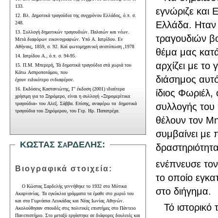
133.
εγνώριζε και Ε
12. Βλ. Δημοτικά τραγούδια της συγχρόνου Ελλάδος, ό.π. σ.
Ελλάδα. Ηταν 
248.
13. Συλλογή δημοτικών τραγουδιών. Παλαιών και νέων.
τραγουδιών βο
Μετά διαφόρων εικονογραφιών. Υπό Α. Ιατρίδου. Εν
Αθήναις, 1859, σ. 92. Καί φωτομηχανική ανατύπωση ,1978
θέμα μας κατά
14. Ιατρίδου Α., ό.π. σ. 94-95.
αρχίζει με το
15. Π.Μ. Μπερερή, Τά δημοτικά τραγούδια στά χωριά του
Κάτω Ασπροποτάμου, που
διάσημος αυτ
έχουν ειδικότερο ενδιαφέρον.
16. Εκδόσεις Καστανιώτης, Γ' έκδοση (2001) ιδιαίτερα
ίδιος Φωριέλ,
χρήσιμη για το Ξηρόμερο, είναι η συλλογή «Ξηρομερίτικα
τραγούδια» του Αλεξ. Σάββα. Επίσης, αναφέρω τα δημοτικά
συλλογής του 
τραγούδια του Ξηρόμερου, του Γερ. Ηρ. Παπατρέχα.
θέλουν τον Μ
συμβαίνει με 
ΚΩΣΤΑΣ ΣaΡΔΕΛΗΣ
:
δραστηριότητα
ενέπνευσε το
Βιογραφικά στοιχεία:
το οποίο εγκα
Ο Κώστας Σαρδελής γεννήθηκε το 1932 στο Μύτικα
στο διήγημα.
Ακαρνανίας. Τα εγκύκλια γράμματα τα έμαθε στο χωριό του
και στα Γυμνάσια Λευκάδας και Νέας Ιωνίας Αθηνών.
Τό ιστορικό 
Ακολούθησαν σπουδές στις πολιτικές επιστήμες στο Πάντειο
Πανεπιστήμιο. Στο μεταξύ εργάστηκε σε διάφορες δουλειές και