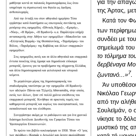
για την απαγ
μαθήτεψε κοντά σε παλαιούς δημοσιογράφους έως ότου
υπηρέτησε τη στρατιωτική του θητεία ως έφεδρος
της Άρτας, με
ανθυπολοχαγός.
Από την ένταξή του στον αθηναϊκό ημερήσιο Τύπο
Κατά τον Φω
εργάστηκε κατά διαστήματα ως εσωτερικός συντάκτης και
ρεπόρτερ στις εφημερίδες «Εθνικός Κήρυξ», «Εμπρός»,
των περίφημ
«Νίκη», «Η Ημέρα», «Η Βραδυνή» κ.α. Παράλληλα υπήρξε
ανταποκριτής στην Αθήνα των εφημερίδων «Μακεδονία» και
συνδέει με το
«Ελληνικός Βορράς» της Θεσσαλονίκης, «Ταχυδρόμος» του
Βόλου, «Ταχυδρόμος» της Καβάλας και άλλων επαρχιακών
σημείωμά του 
εφημερίδων.
το τόλμημα το
Στις εφημερίδες αυτές και σε άλλα αθηναϊκά και επαρχιακά
έντυπα ποικίλης ύλης έγραψε και δημοσίευσε επίκαιρα
δερβέναγα Μου
ρεπορτάζ, έρευνες για τα προβλήματα της σύγχρονης Ελλάδας
και άλλα δημοσιογραφικά και φιλολογικά και ιστορικά
7
ζωντανό...»
.
κείμενα.
Το μεγαλύτερο μέρος της δημοσιογραφικής του
Άν υποθέσου
σταδιοδρομίας ταυτίστηκε με την εφημερίδα «Η Βραδυνή»
των αδελφών Πάνου και Τζώρτζη Αθανασιάδη, στην οποία,
Νικόλαο Γεωργ
εκτός των άλλων, ήταν επί πολλά χρόνια υπεύθυνος του
επαρχιακού ρεπορτάζ. Κινήθηκε σε αρκετούς τομείς του
από την αλήθε
καθημερινού ρεπορτάζ και κυρίως του εκκλησιαστικού, του
εκπαιδευτικού και του ελεύθερου.
Σουλεϊμάν, ο 
Συνεργάστηκε ακόμη με το ραδιόφωνο και για ένα χρονικό
νίκησε το δόλ
διάστημα διετέλεσε Διευθυντής του Γραφείου Τύπου του
Υφυπουργείου Επικοινωνιών.
μυστικό της 
Το πρώτο του βιβλίο κυκλοφόρησε το 1958. Ήταν «Ο ’γιος
κατά τή μονομ
των σκλάβων» (Κοσμάς ο Αιτωλός) και έκτοτε ακολούθησαν