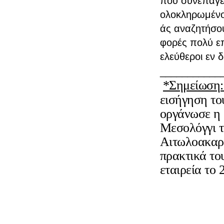
που συνεπάγετ
ολοκληρωμένου
άς αναζητήσου
φορές πολύ επ
ελεύθεροι εν 
___________
*Σημείωση
εισήγηση το
οργάνωσε η 
Μεσολόγγι τ
Αιτωλοακαρν
πρακτικά το
εταιρεία το 