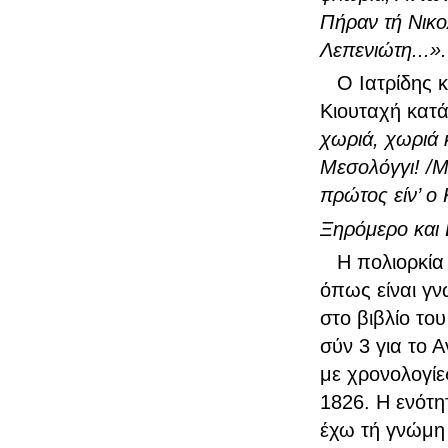
Πήραν τή Νικ
Λεπενιώτη...».
Ο Ιατρίδης κ
Κιουταχή κατά
χωριά, χωριά κ
Μεσολόγγι! /Μ
πρώτος είν’ ο 
Ξηρόμερο και
Η πολιορκία
όπως είναι γν
στο βιβλίο το
σύν 3 για το 
με χρονολογίε
1826. Η ενότη
έχω τή γνώμη 