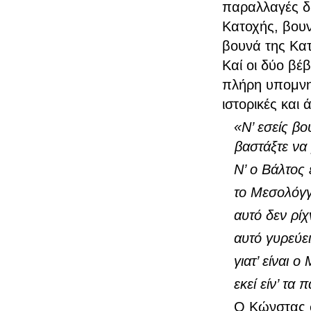
παραλλαγές δ
Κατοχής, βουν
βουνά της Κα
Καί οι δύο βέ
πλήρη υπομνη
ιστορικές και 
«Ν’ εσείς β
βαστάξτε να β
Ν’ ο Βάλτος
το Μεσολόγγι
αυτό δεν ρίχ
αυτό γυρεύει
γιατ’ είναι
εκεί είν’ τα
Ο Κώνστας σ