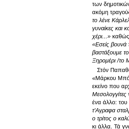
των δημοτικώ
ακόμη τραγού
το λένε Κάρλελ
γυναίκες και κ
χέρι...»
καθώς 
«Εσείς βουνά 
βαστάξουμε το
Ξηρομέρι /το 
Στόν Παπαθα
«Μάρκου Μπότ
εκείνο που αρχ
Μεσολογγίτες 
ένα άλλο: του
τ’Αγραφα σταλμ
ο τρίτος ο καλ
κι άλλα. Τά γ