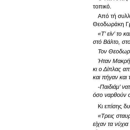
τοπικό.
Από τή συλ
Θεοδωράκη Γρ
«Τ’ είν’ το 
στό Βάλτο, στ
Τον Θεοδωράκ
Ήταν Μακρής
κι ο Δίπλας α
και πήγαν και
-Παιδιάμ’ ν
όσο ναρθούν οι
Κι επίσης δ
«Τρεις σταυρ
είχαν τα νύχια