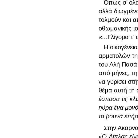
Όπως σ’ όλα 
αλλά διωγμένοι
τολμούν και α
οθωμανικής ισχ
«...Γλίγορα τ’
Η οικογένει
αρματολών τη
του Αλή Πασά 
από μήνες, τη
να γυρίσει στ
θέμα αυτή τή 
έσπασα τις κλά
ηύρα ένα μονό
τα βουνά επήρ
Στην Ακαρνα
«Ο
Δίπλας είν