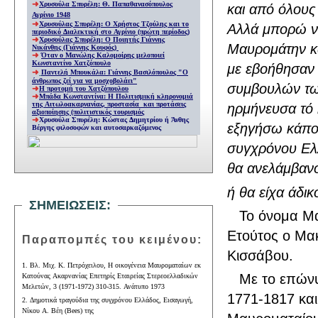
Χρυσούλα Σπυρέλη: Θ. Παπαθανασόπουλος
και από όλους
Αγρίνιο 1948
Χρυσούλας Σπυρέλη: Ο Χρήστος Τζούλης και το
Αλλά μπορώ ν
περιοδικό Διαλεκτική στο Αγρίνιο (πρώτη περίοδος)
Χρυσούλας Σπυρέλη: Ο Ποιητής Γιάννης
Μαυρομάτην κα
Νικάνθης (Γιάννης Κουφός)
Όταν ο Μανώλης Καλομοίρης μελοποιεί
Κωνσταντίνο Χατζόπουλο
με εβοήθησαν ε
Παντελή Μπουκάλα: Γιάννης Βασιλόπουλος "Ο
άνθρωπος ζεί για να μοσχοβολάει"
συμβουλών των
Η προτομή του Χατζόπουλου
Μπάδα Κωνσταντίνα: Η Πολιτισμική κληρονομιά
της Αιτωλοακαρνανίας, προστασία και προτάσεις
ηρμήνευσα τό
αξιοποίησης (πολιτιστικός τουρισμός
Χρυσούλα Σπυρέλη: Κώστας Δημητρίου ή Άνθης
εξηγήσω κάποι
Βέργης φιλοσοφών και αυτοσαρκαζόμενος
συγχρόνου Ελλ
θα ανελάμβανο
ή θα είχα άδικ
ΣΗΜΕΙΩΣΕΙΣ:
Το όνομα Μα
Ετούτος ο Μακ
Παραπομπές του κειμένου:
Κισσάβου.
1. Βλ. Μιχ. Κ. Πετρόχειλου, Η οικογένεια Μαυροματαίων εκ
Με το επών
Κατούνας Ακαρνανίας Επετηρίς Εταιρείας Στερεοελλαδικών
Μελετών, 3 (1971-1972) 310-315. Ανάτυπο 1973
1771-1817 και
2. Δημοτικά τραγούδια της συγχρόνου Ελλάδος, Εισαγωγή,
Νίκου Α. Βέη (
Bees
) της