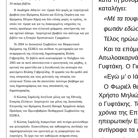
34 ακόμη βιβλία.
καταλήγει:
Η Ακαδημία Αθηνών τον τίμησε δύο φορές με λογοτεχνικά
βραβεία (του Ιδρύματος Κώστα και Ελένης Ουράνη και του
«Μέ τα τουφ
Ιδρύματος Πέτρου-Χάρη) και δύο επίσης φορές το κράτος, το
οποίο τον τίμησε και για τις διακεκριμένες υπηρεσίες τις
φωτιάν εδώσ
οποίες προσέφερε στα ελληνικά γράμματα, απονέμοντάς του
και σχετικό πάπυρο. Λογοτεχνικό βραβείο του απένειμε και για
Τέλος ηρώω
βιβλίο του η Εταιρία Χριστιανικών Γραμμάτων.
Το 2004 το Διοικητικό Συμβούλιο του Μορφωτικού
Και τα επόμ
Ιδρύματος της ΕΣΗΕΑ του ανέθεσε τη μονογραφία για τον
αναμορφωτή της ελληνικής δημοσιογραφίας Βλάση
Αιτωλοακαρνάν
Γαβριηλίδη. Το βιβλίο αυτό κυκλοφόρησε το Νοέμβριο του
2005 και σε αυτό αποτυπώνεται ο ερευνητικός του μόχθος, η
Γυφτάκη. Ο Γ
κριτική του φροντίδα και η διεισδυτική του ανατομία στο
φαινόμενο Βλάσης Γαβριηλίδης. Η εργασία του θα κριθεί από
«Εγώ μ’ ο 
τους ιστορικούς και τους μελετητές της ιστορίας του
ελληνικού Τύπου και θα αποτελέσει πολύτιμο βοήθημα για
Ο Φωριέλ θε
τους δημοσιογράφους και τους σπουδαστές της
δημοσιογραφίας.
Χρήστο Μηλιών
Ο Κώστας Σαρδελής διετέλεσε μέλος και της Εθνικής
Εταιρίας Ελλήνων Λογοτεχνών και μέλος της Διοικούσας
ο Γυφτάκης. 
Επιτροπής του Ιδρύματος Κωστή Παλαμά Χρημάτισε ακόμη
Πρόεδρος του Πρωτοβαθμίου Πειθαρχικού Συμβουλίου της
χρόνια της Επ
ΕΣΗΕΑ.
ηπειρωτικήν Ε
Ο Κώστας Σαρδελής διακρινόταν από πνεύμα φιλελεύθερο
και φιλοπρόοδο. Ευσυνείδητος και παθιασμένος συνδύαζε την
αντίγραφα τα 
παρατηρητικότητα του ερευνητή με τη γλαφυρότητα του
λογοτέχνη. Το έργο του τον καθιέρωσε ανάμεσα στους