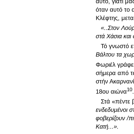
αυτό, γιατί μ
όταν αυτό το 
Κλέφτης, μετα
«..Στον Λού
στά Χάσια και
Τό γνωστό ε
Βάλτου τα χωρι
Φωριέλ γράφει
σήμερα από τα
στήν Ακαρνανί
10
18ου αιώνα
.
Στά «πέντε 
ενδεδυμένοι στ
φοβερίζουν /π
Κατή...».