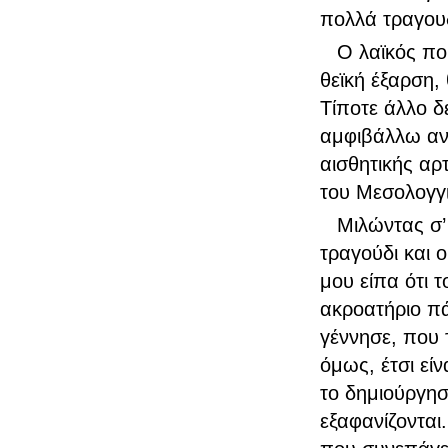
πολλά τραγουδ
Ο λαϊκός πο
θεϊκή έξαρση,
Τίποτε άλλο δ
αμφιβάλλω αν 
αισθητικής αρ
του Μεσολογγ
Μιλώντας σ’
τραγούδι και 
μου είπα ότι τ
ακροατήριο πά
γέννησε, που 
όμως, έτσι εί
το δημιούργησ
εξαφανίζονται