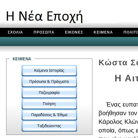
ΣΧΟΛΙΑ
ΠΡΟΣΩΠΑ
ΕΙΚΟΝΕΣ
ΚΕΙΜΕΝΑ
ΠΟΛΙΤ
κειμενα
Κώστα Σ
H Aι
Ένας ευπατρί
βοήθησαν τον 
Κάρολος Κλώντ
οποία, όπως ε