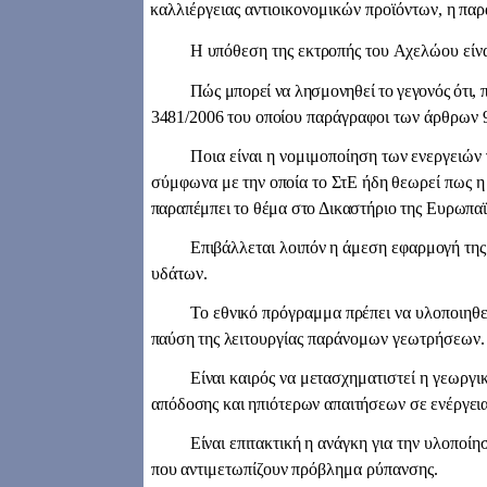
καλλιέργειας αντιοικονομικών προϊ
όντων, η πα
Η υπόθεση της εκτροπής του
Αχελώου είνα
Πώς μπορεί να λησμονηθεί το γεγονός ότι, π
3481/2006 του οποί
ου παράγραφοι των άρθρων
Ποια είναι η νομιμοποίηση
των ενεργειών 
σύμφωνα
με την οποία το ΣτΕ ήδη θεωρεί
πως η
παραπέμπει το θέμα στο Δι
καστήριο της Ευρωπα
Επιβάλλεται λοιπόν η άμεση εφαρμογή της
υδάτων.
Το ε
θνικό πρόγραμμα πρέπει να υ
λοποιηθε
παύση της λει
τουργίας παράνομων γεωτρή
σεων.
Είναι καιρός να μετασχη
ματιστεί η γεωργ
από
δ
οσης και ηπιότερων απαιτήσεων σε ενέργεια
Είναι επιτακτική
η ανάγκη για την υλοποίη
που αντιμετωπίζουν πρό
βλημα ρύπανσης.