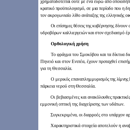
χρημα
τοδοτείται ούτε με ένα ευρώ από
οποιοδήπ
κρατικό προϋπολο
γισμό, σε μια περίοδο που η δη
τον ακρογωνιαίο λίθο ανάταξης
της ελληνικής οι
Οι επίσημες θέσεις της κυβέρ
νησης δίνουν 
υδροβό
ρων καλλιεργειών και στον σχε­
διασμό έρ
Ορθολογική χρήση
Το φράγμα του Σμοκόβου και τα δίκτυα δι
Πηνειό και στον Ενιπέα, έχουν
προταχθεί επισή
για τη Θεσσαλία.
Ο μερικός επαναπλημμυρι
σμός της λίμνης
πάρκεια νερού στη Θεσσαλία.
Οι βεβιασμένες και ανακό
λουθες πρακτικές
εμ
μονική οπτική της διαχείρισης των υδάτων.
Συγκεκριμένα, οι διαρροές στο υπάρχον α
Χαρακτηριστικά στοι
χεία αποτελούν η ανα