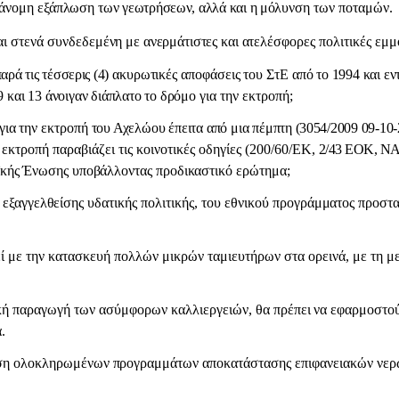
ράνομη εξάπλωση
των γεωτρήσεων, αλλά και η μό
λυνση των ποταμών.
ι στενά συνδεδε
μένη με ανερμάτιστες και ατελέ
σφορες πολιτικές εμμ
αρά τις τέσσερις (4)
ακυρωτικές αποφάσεις του ΣτΕ
από το 1994 και εν
 9
και 13 άνοιγαν διάπλατο το δρό
μο για την εκτροπή;
για την εκτροπή
του Αχελώου έπειτα από μια πέ
μπτη (3054/2009 09-10-
 εκτροπή παραβιάζει τις κοινοτικές οδηγίες (200/60/ΕΚ,
2/43 ΕΟΚ, Ν
ϊκής Ένωσ
ης υποβάλλοντας προδικαστι
κό ερώτημα;
 εξαγγελθείσης υ
δατικής πολιτικής, του εθνικού
προγράμματος προστα
ί με την κατασκευή πολλών μικρών ταμιευτήρων στα ορεινά, με τη 
ική παραγωγή των ασύμφορων καλλιεργειών,
θα πρέπει να εφαρμοστο
.
ση ο
λοκληρωμένων προγραμμάτων
αποκατάστασης επιφανειακών νερ