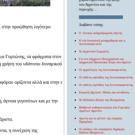
του Αγρινίου και της
περιοχής ...
Διαβάστε επίσης:
, στην προώθηση λιγότερο
O δυτικός σιδηροδρομικός άξονας
Η νέα διοικητική μεταρρύθμιση και η
Αιτωλοακαρνανία
Το Αρχοντικό Σωχωρίτη
γμα Γυρτώνης, τα φράγματα στον
Για ένα σύγχρονο Πολυχρηστικό και
Διαχρονικό Μουσειακό Χώρο στο Αγρίνιο
ή χρήση του υδάτινου δυναμικού
Οι αρχαιότητες της Αιτωλοακαρνανίας
Οι σπάνιες αγελάδες της Αιτωλοακαρνανίας
φό­
ρου ορίζοντα αλλά και στην ε­
Οι σπάνιες αγελάδες της Αιτωλοακαρνανίας
Εκτροπή Αχελώου. Θέσεις και αντιθέσεις
, ά­
γνοια γεγονότων και με την
Το Οδύσσειο θέατρο της Ποταμούλας
Μαθητικό καθηκοντολόγιο στο Γυμνάσιο
Αρρένων Αγρινίου
Αγωνία για το μέλλον της επαρχίας
άχιστο.
Ξηρομέρου
Οι απόψεις του υποψηφίου δημάρχου
τα, η συνέχιση της
Παύλου Μοσχολιού..