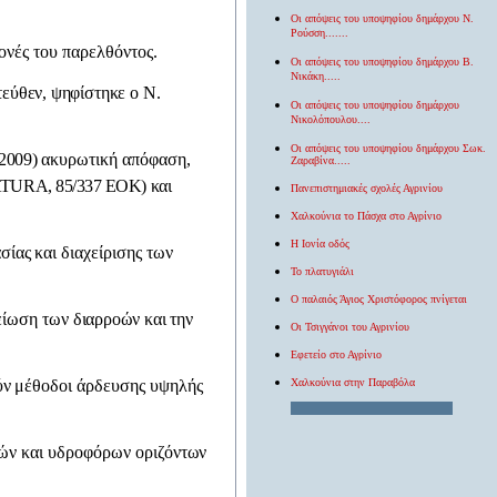
Οι απόψεις του υποψηφίου δημάρχου Ν.
Ρούσση
.......
ονές του παρελθόντος.
Οι απόψεις του υποψηφίου δημάρχου
Β.
Νικάκη
.....
τεύθεν, ψηφί
στηκε ο Ν.
Οι απόψεις του υποψηφίου δημάρχου
Νικολόπουλου
....
Οι απόψεις του υποψηφίου δημάρχου Σωκ.
2009) α
κυρωτική απόφαση,
Ζαραβίνα
.....
ΑΤURΑ, 85/337 ΕΟΚ)
και
Πανεπιστημιακές σχολές Αγρινίου
Χαλκούνια το Πάσχα στο Αγρίνιο
Η
Ιονία οδός
σίας και
διαχείρισης των
Το πλατυγιάλι
Ο παλαιός Άγιος Χριστόφορος πνίγεται
μείωση των
διαρροών και την
Οι Τσιγγάνοι του Αγρινίου
Εφετείο στο Αγρίνιο
Χαλκούνια στην Παραβόλα
ύν μέ
θοδοι άρδευσης υψηλής
ών και υδροφόρων οριζό
ντων