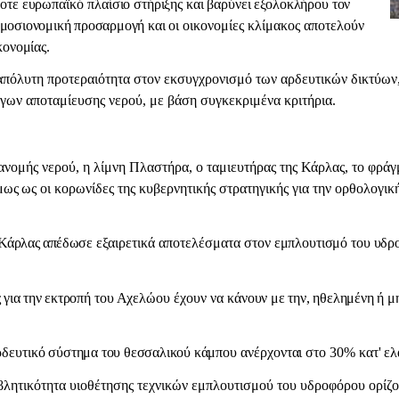
οτε ευρωπαϊκό πλαί
σιο στήριξης και βαρύνει εξολοκλήρου τον
μοσιονομική προσαρμογή και οι
οικονομίες κλίμακος αποτελούν
κονομίας.
απόλυτη προτεραιότητα στον εκσυγχρονισμό των αρδευτικών δικτύων
γων αποταμίευσης νερού, με βάση συγκεκριμένα κριτήρια.
ανομής νερού, η λίμνη Πλαστήρα, ο ταμιευτήρας της Κάρλας, το φρά
μως ως οι κο
ρωνίδες της κυβερνητικής στρατηγικής για την ορθολογικ
 Κάρλας απέδω
σε εξαιρετικά αποτελέσματα
στον εμπλουτισμό του υδρο
 για την εκτρο
πή του Αχελώου έχουν να κά
νουν με την, ηθελημένη ή μη
ρδευτι
κό σύστημα του θεσσαλικού κά
μπου ανέρχονται στο 30% κατ'
ελ
βλητικότητα υιοθέτησης τεχνικών εμπλουτισμού του υδροφόρου ορίζον