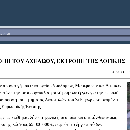
ου 2020
ΟΠΗ ΤΟΥ ΑΧΕΛΩΟΥ, ΕΚΤΡΟΠΗ ΤΗΣ ΛΟΓΙΚΗΣ
ΑΡΘΡΟ ΤΟ
 προ­
σφυγή του υπουργείου Υποδο
μών, Μεταφορών και Δικτύων
πιτύχει την κα
τά παρέκκλιση συνέχιση των έργων για την εκτροπή
0 απόφαση του Τμήματος Αναστολών του ΣτΕ, χωρίς
να αναμένει
ς
Ευρωπαϊκής Ένωσης.
ός πως κλήθηκαν ξένοι μηχανικοί, οι οποίοι και απεφάνθησαν πως
ροπής, κόστους 65.000.000 €,
παρ’ ότι το έργο αυτό δεν