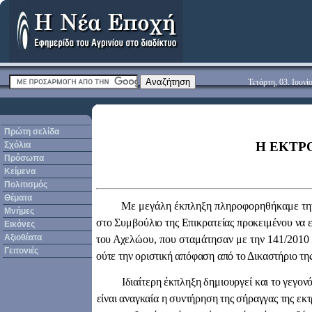
Τετάρτη, 03. Ιουνί
Πρώτη σελίδα
Η
ΕΚΤΡ
Σχόλια
Πρόσωπα
Κείμενα
Πολιτισμός
Θέματα
Με μεγάλη έκπληξη πληροφορηθήκαμε την
Μνήμες
στο Συμβούλιο της Επικρατείας
προκειμένου να ε
Εικόνες
Αξιοθέατα
του Αχελώ
ου, που σταμάτησαν με την 141/201
Γειτονιές
ούτε την οριστική απόφαση από το Δικαστήριο τη
Ιδιαίτερη έκπληξη δημιουργεί
και το γεγον
είναι αναγκαία η συντήρηση της σήραγγας της ε
κτ