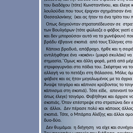
του διαδόχου (τότε) Κωνσταντίνου, και έλεγε
λουλούδια που τους έριχναν σχημάτισαν ένα 
Θεσσαλονίκης
(και ας ήταν το ένα τρίτο του
Οπως διηγούνταν στρατοπέδευσαν σε
στρα
των Βουλγάρων (τότε φώλιαζε ο φόβος γιατί ο
και δεν μπορούσαν αυτό να το χωνέψουν) που
βράδυ έβγαινε σκοπιά
από τους Έλληνες στο
Κάποια βραδυά, απόβροχο, ήρθε και η σειρά
αντιλήφθηκε ένα «κοκόνι» (μικρό σκυλάκι) να
σημασία.¨Ομως και άλλη φορά, μετά από μέρ
στριφογυρνάει στα πόδια του. Σκέφτηκε να το
αλλαγή να το πετάξει στη θάλασσα. Μόλις όμ
φόβισε και ας ήταν μεγαλωμένος με τα άγρια
Άναψε τσιγάρο και κάπνισε κρύβοντας το τσι
κάπνισμα στη σκοπιά). Τότε είδε,
απεναντί τ
όπως έλεγε) τσιγάρο. Φοβήθηκε και άρχισε να 
σκοπιάς. Όταν επέστρεψε στο στρατώνα δεν ε
οι
άλλοι.
Δεν πέρασε πολύ και κάποιος άλλ
σκοπιά. Τότε, ο Μπάρπα Αλέξης και άλλοι ομο
δυο-δύο.
Δεν θυμάμαι
η διήγηση
να είχε και συνέχε