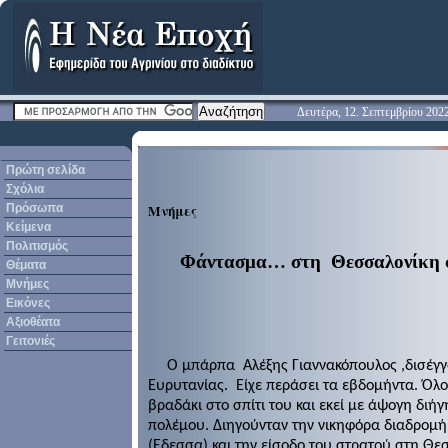
Δευτέρα, 12. Σεπτεμβρίου 202
Πρώτη σελίδα
Σχόλια
Πρόσωπα
Μνήμες
Κείμενα
Πολιτισμός
Φάντασμα… στη
Θεσσαλονίκη 
Θέματα
Μνήμες
Εικόνες
Αξιοθέατα
Γειτονιές
Ο μπάρπα
Αλέξης Γιαννακόπουλος ,δισέγγ
Ευρυτανίας. Είχε περάσει τα εβδομήντα. Όλοι
βραδάκι στο σπίτι του και εκεί με άψογη διή
πολέμου. Διηγούνταν την νικηφόρα διαδρομή
(Εδεσσα) και την είσοδο του στρατού στη Θ