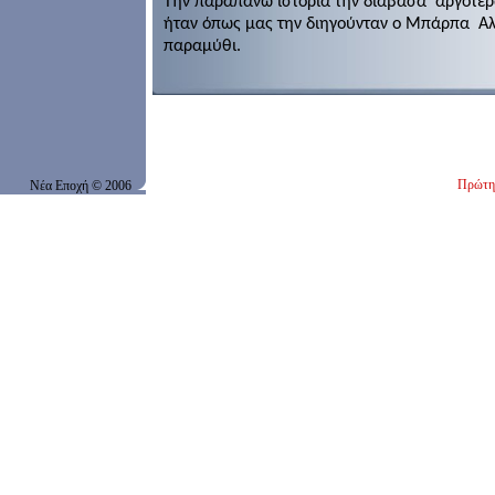
Την παραπάνω ιστορία την διάβασα
αργότερ
ήταν όπως μας την διηγούνταν ο Μπάρπα
Αλ
παραμύθι.
Πρώτη 
Νέα Εποχή
© 200
6