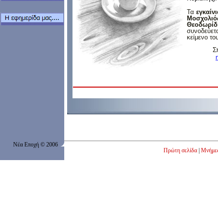
Τα
εγκαίνι
Μοσχολιό
Θεοδωρίδ
συνοδεύετα
κείμενο τ
Σ
Νέα Εποχή
© 200
6
Πρώτη σελίδα
|
Μνήμε