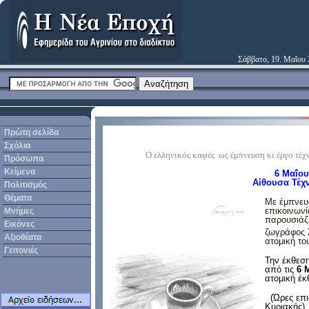
Σάββατο, 19. Μαΐου
Πρώτη σελίδα
Σχόλια
Ο ελληνικός καφές ως έμπνευση κι έργο τέχ
Πρόσωπα
Κείμενα
6 Μαΐου
Αίθουσα Τέχν
Πολιτισμός
Θέματα
Με έμπνευ
επικοινωνί
Μνήμες
παρουσιάζε
Εικόνες
ζωγράφος
Αξιοθέατα
ατομική το
Γειτονιές
Την έκθεση
από τις
6 
ατομική έκ
(Ώρες επισ
Κυριακής).